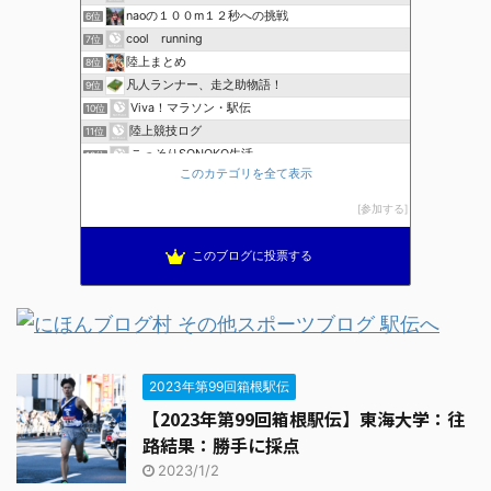
naoの１００m１２秒への挑戦
6位
cool running
7位
陸上まとめ
8位
凡人ランナー、走之助物語！
9位
Viva！マラソン・駅伝
10位
陸上競技ログ
11位
こっそりSONOKO生活
12位
このカテゴリを全て表示
海と山と街を駆け抜ける風になりたい
13位
ＹＮ Ｔrack＆Ｆield
14位
参加する
走
15位
このブログに投票する
2023年第99回箱根駅伝
【2023年第99回箱根駅伝】東海大学：往
路結果：勝手に採点
2023/1/2