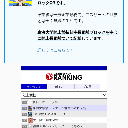
ロックOBです。
卒業後は一般企業勤務で、アスリートの世界
とは全く無縁の生活です。
東海大学陸上競技部中長距離ブロックを中心
に陸上長距離ついて記載
しています。
詳しくはこちらで！
ランキング
ポイント
ブロ画
明日へのテーブル
1位
東海大学駅伝ファン〜湘南の暴れん坊
2位
GoGo女子アスリート！
3位
女子陸上選手全集
4位
福男４度のスプリンターこうちゃん
5位