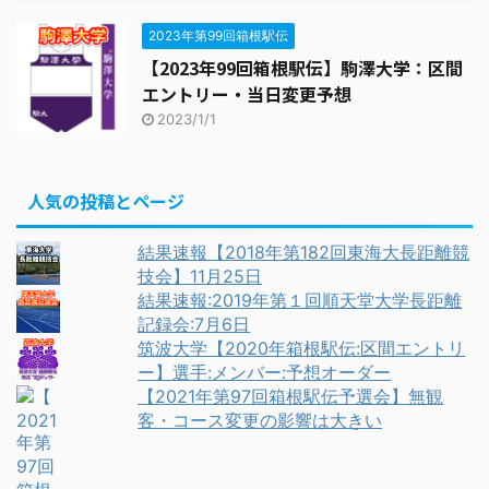
2023年第99回箱根駅伝
【2023年99回箱根駅伝】駒澤大学：区間
エントリー・当日変更予想
2023/1/1
人気の投稿とページ
結果速報【2018年第182回東海大長距離競
技会】11月25日
結果速報:2019年第１回順天堂大学長距離
記録会:7月6日
筑波大学【2020年箱根駅伝:区間エントリ
ー】選手:メンバー:予想オーダー
【2021年第97回箱根駅伝予選会】無観
客・コース変更の影響は大きい