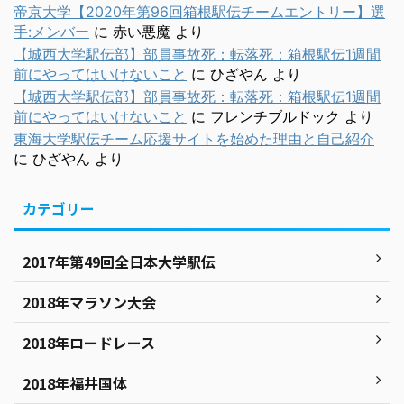
帝京大学【2020年第96回箱根駅伝チームエントリー】選
手:メンバー
に
赤い悪魔
より
【城西大学駅伝部】部員事故死：転落死：箱根駅伝1週間
前にやってはいけないこと
に
ひざやん
より
【城西大学駅伝部】部員事故死：転落死：箱根駅伝1週間
前にやってはいけないこと
に
フレンチブルドック
より
東海大学駅伝チーム応援サイトを始めた理由と自己紹介
に
ひざやん
より
カテゴリー
2017年第49回全日本大学駅伝
2018年マラソン大会
2018年ロードレース
2018年福井国体