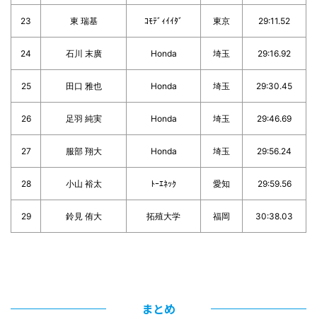
23
東 瑞基
ｺﾓﾃﾞｨｲｲﾀﾞ
東京
29:11.52
24
石川 末廣
Honda
埼玉
29:16.92
25
田口 雅也
Honda
埼玉
29:30.45
26
足羽 純実
Honda
埼玉
29:46.69
27
服部 翔大
Honda
埼玉
29:56.24
28
小山 裕太
ﾄｰｴﾈｯｸ
愛知
29:59.56
29
鈴見 侑大
拓殖大学
福岡
30:38.03
まとめ