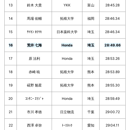
13
鈴木 大貴
YKK
富山
28:45.28
14
馬場 佑輔
拓殖大学
福岡
28:46.34
15
ｻｲﾓﾝ ｶﾘｳｷ
日本薬科大学
埼玉
28:46.34
16
荒井 七海
Honda
埼玉
28:49.66
17
原 法利
Honda
埼玉
28:53.26
18
赤崎 暁
拓殖大学
熊本
28:53.89
19
硴野 魁星
拓殖大学
熊本
28:55.30
20
ｺｼﾀﾆｰ ｴﾘｼﾞｬ
Honda
埼玉
28:59.49
21
市川 孝徳
日立物流
千葉
29:00.72
22
西澤 卓弥
ﾄｰｴﾈｯｸ
愛知
29:04.11