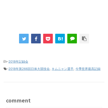
-
2018年記録会
-
2018年第266回日体大競技会
,
キムニャン選手
,
今季世界最高記録
comment