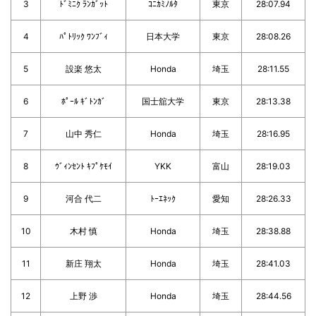
3
ﾄﾞﾐﾆｸ ﾗﾝｶﾞｯﾄ
ｺﾆｶﾐﾉﾙﾀ
東京
28:07.94
4
ﾊﾟﾄﾘｯｸ ﾜﾝﾌﾞｨ
日本大学
東京
28:08.26
5
設楽 悠太
Honda
埼玉
28:11.55
6
ﾎﾟｰﾙ ｷﾞﾄﾝｶﾞ
国士舘大学
東京
28:13.38
7
山中 秀仁
Honda
埼玉
28:16.95
8
ｳﾞｨﾝｾﾝﾄ ｷﾌﾟｹﾓｲ
YKK
富山
28:19.03
9
河合 代二
ﾄｰｴﾈｯｸ
愛知
28:26.33
10
木村 慎
Honda
埼玉
28:38.88
11
新庄 翔太
Honda
埼玉
28:41.03
12
上野 渉
Honda
埼玉
28:44.56