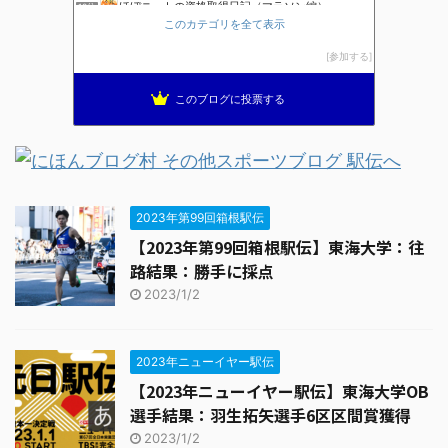
ほぼニートの資格取得日記（マラソン編）
12位
このカテゴリを全て表示
ブレインランナーズのマラソン日記
13位
全国高校駅伝速報
14位
参加する
THE HAKONE EKIDEN ー箱根駅伝ー
15位
このブログに投票する
2023年第99回箱根駅伝
【2023年第99回箱根駅伝】東海大学：往
路結果：勝手に採点
2023/1/2
2023年ニューイヤー駅伝
【2023年ニューイヤー駅伝】東海大学OB
選手結果：羽生拓矢選手6区区間賞獲得
2023/1/2