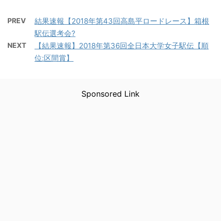
PREV
結果速報【2018年第43回高島平ロードレース】箱根
駅伝選考会?
NEXT
【結果速報】2018年第36回全日本大学女子駅伝【順
位:区間賞】
Sponsored Link