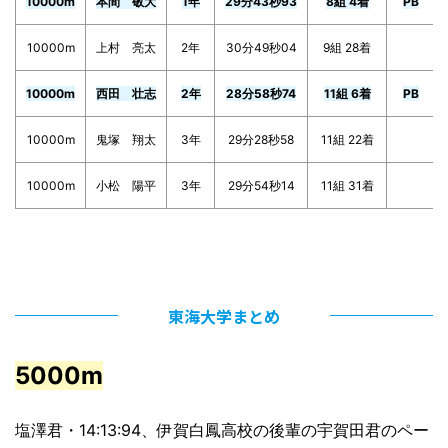
10000m
本間 敬大
1年
29分43秒93
8組 4着
PB
10000m
上村 亮太
2年
30分49秒04
9組 28着
10000m
西田 壮志
2年
28分58秒74
11組 6着
PB
10000m
鬼塚 翔太
3年
29分28秒58
11組 22着
10000m
小松 陽平
3年
29分54秒14
11組 31着
東海大学まとめ
5000m
塩澤君・14:13:94、伊賀白鳳高校の後輩の宇賀田君のペー