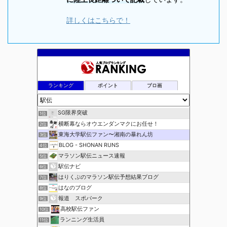
詳しくはこちらで！
ランキング
ポイント
ブロ画
SG限界突破
1位
横断幕ならオウエンダンマクにお任せ！
2位
東海大学駅伝ファン〜湘南の暴れん坊
3位
BLOG - SHONAN RUNS
4位
マラソン駅伝ニュース速報
5位
駅伝ナビ
6位
はりくぶのマラソン駅伝予想結果ブログ
7位
はなのブログ
8位
報道 スポパーク
9位
高校駅伝ファン
10位
ランニング生活員
11位