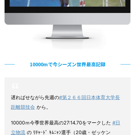
10000mで今シーズン世界最高記録
遅ればせながら先週の
#第２６６回日本体育大学長
距離競技会
から。
10000ｍ今季世界最高の27:14.70をマークした
#日
立物流
の ﾘﾁｬｰﾄﾞ ｷﾑﾆｬﾝ選手（20歳・ゼッケン