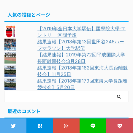
人気の投稿とページ
【2019年全日本大学駅伝】國學院大學:エ
ントリー:区間予想
結果速報【2018年第13回世田谷246ハー
フマラソン】大学駅伝
【結果速報】2019年第72回平成国際大学
長距離競技会:3月28日
結果速報【2018年第182回東海大長距離競
技会】11月25日
結果速報【2018年第179回東海大学長距離
競技会】5月20日
最近のコメント
帝京大学【2020年第96回箱根駅伝チームエントリー】選
手:メンバー
に
ひざやん
より