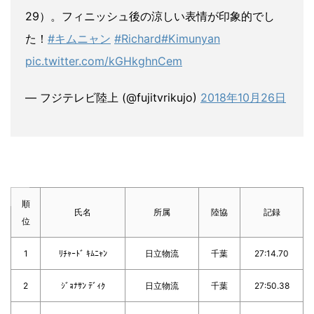
29）。フィニッシュ後の涼しい表情が印象的でし
た！
#キムニャン
#Richard
#Kimunyan
pic.twitter.com/kGHkghnCem
— フジテレビ陸上 (@fujitvrikujo)
2018年10月26日
順
氏名
所属
陸協
記録
位
1
ﾘﾁｬｰﾄﾞ ｷﾑﾆｬﾝ
日立物流
千葉
27:14.70
2
ｼﾞｮﾅｻﾝ ﾃﾞｨｸ
日立物流
千葉
27:50.38