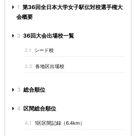
1
第36回全日本大学女子駅伝対校選手権大
会概要
2
36回大会出場校一覧
2.1
シード校
2.2
各地区出場校
3
総合順位
4
区間総合順位
4.1
1区区間記録（6.4km）