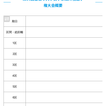
権大会概要
期日
区間・総距離
1区
2区
3区
4区
5区
6区