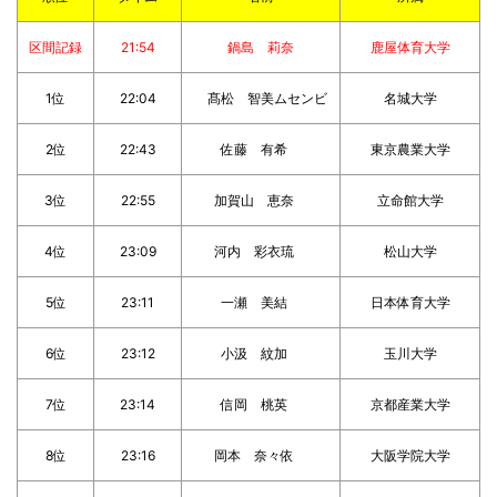
区間記録
21:54
鍋島 莉奈
鹿屋体育大学
1位
22:04
髙松 智美ムセンビ
名城大学
2位
22:43
佐藤 有希
東京農業大学
3位
22:55
加賀山 恵奈
立命館大学
4位
23:09
河内 彩衣琉
松山大学
5位
23:11
一瀬 美結
日本体育大学
6位
23:12
小汲 紋加
玉川大学
7位
23:14
信岡 桃英
京都産業大学
8位
23:16
岡本 奈々依
大阪学院大学