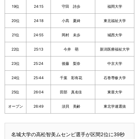
19位
24:15
守田 詩歩
福岡大学
20位
24:18
小髙 夏綺
東北福祉大学
21位
24:55
岡村 未歩
城西大学
22位
25:13
今井 萌
新潟医療福祉大学
23位
25:24
後藤 梨奈
中京大学
24位
25:44
千葉 彩有花
石巻専修大学
25位
26:04
田部 真名佳
東亜大学
オープン
26:49
須貝 美齢
東北学連選抜
名城大学の高松智美ムセンビ選手が区間2位に39秒