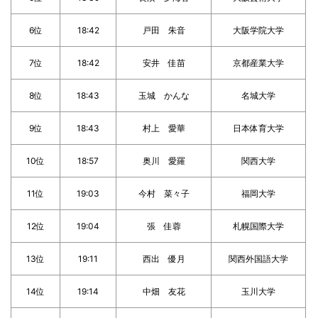
6位
18:42
戸田 朱音
大阪学院大学
7位
18:42
安井 佳苗
京都産業大学
8位
18:43
玉城 かんな
名城大学
9位
18:43
村上 愛華
日本体育大学
10位
18:57
奥川 愛羅
関西大学
11位
19:03
今村 菜々子
福岡大学
12位
19:04
張 佳蓉
札幌国際大学
13位
19:11
西出 優月
関西外国語大学
14位
19:14
中畑 友花
玉川大学