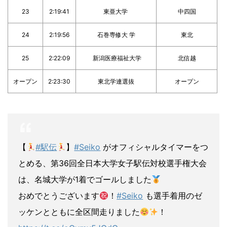
23
2:19:41
東亜大学
中四国
24
2:19:56
石巻専修大 学
東北
25
2:22:09
新潟医療福祉大学
北信越
オープン
2:23:30
東北学連選抜
オープン
【
#駅伝
】
#Seiko
がオフィシャルタイマーをつ
とめる、第36回全日本大学女子駅伝対校選手権大会
は、名城大学が1着でゴールしました
おめでとうございます
！
#Seiko
も選手着用のゼ
ッケンとともに全区間走りました
！