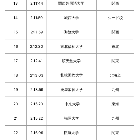
13
2:11:44
関西外国語大学
関西
14
2:11:50
城西大学
シード校
15
2:11:59
佛教大学
関西
16
2:12:30
東北福祉大学
東北
17
2:12:41
順天堂大学
関東
18
2:13:03
札幌国際大学
北海道
19
2:13:59
鹿屋体育大学
九州
20
2:15:20
中京大学
東海
21
2:15:22
福岡大学
九州
22
2:16:09
拓殖大学
関東