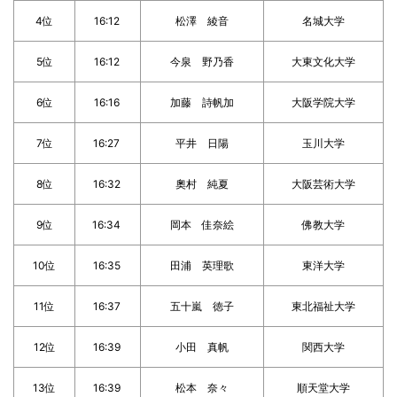
4位
16:12
松澤 綾音
名城大学
5位
16:12
今泉 野乃香
大東文化大学
6位
16:16
加藤 詩帆加
大阪学院大学
7位
16:27
平井 日陽
玉川大学
8位
16:32
奧村 純夏
大阪芸術大学
9位
16:34
岡本 佳奈絵
佛教大学
10位
16:35
田浦 英理歌
東洋大学
11位
16:37
五十嵐 徳子
東北福祉大学
12位
16:39
小田 真帆
関西大学
13位
16:39
松本 奈々
順天堂大学