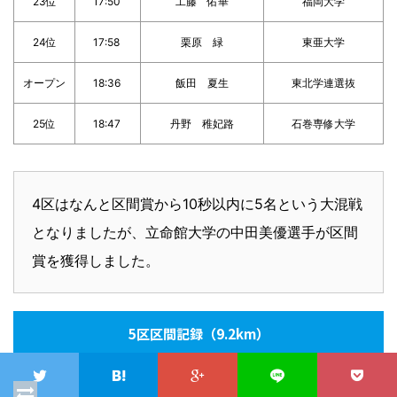
23位
17:50
工藤 佑華
福岡大学
24位
17:58
栗原 緑
東亜大学
オープン
18:36
飯田 夏生
東北学連選抜
25位
18:47
丹野 稚妃路
石巻専修大学
4区はなんと区間賞から10秒以内に5名という大混戦
となりましたが、立命館大学の中田美優選手が区間
賞を獲得しました。
5区区間記録（9.2km）