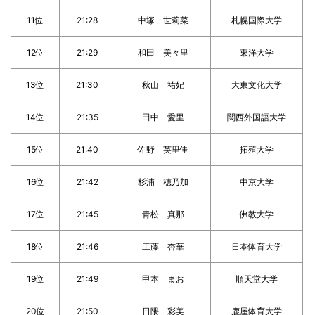
11位
21:28
中塚 世莉菜
札幌国際大学
12位
21:29
和田 美々里
東洋大学
13位
21:30
秋山 祐妃
大東文化大学
14位
21:35
田中 愛里
関西外国語大学
15位
21:40
佐野 英里佳
拓殖大学
16位
21:42
杉浦 穂乃加
中京大学
17位
21:45
青松 真那
佛教大学
18位
21:46
工藤 杏華
日本体育大学
19位
21:49
甲本 まお
順天堂大学
20位
21:50
日隈 彩美
鹿屋体育大学