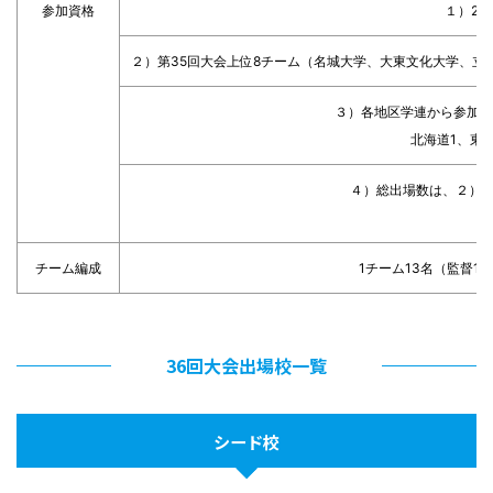
参加資格
１）2
２）第35回大会上位8チーム（名城大学、大東文化大学、
３）各地区学連から参加す
北海道1、東
４）総出場数は、２）の
チーム編成
1チーム13名（監督1
36回大会出場校一覧
シード校