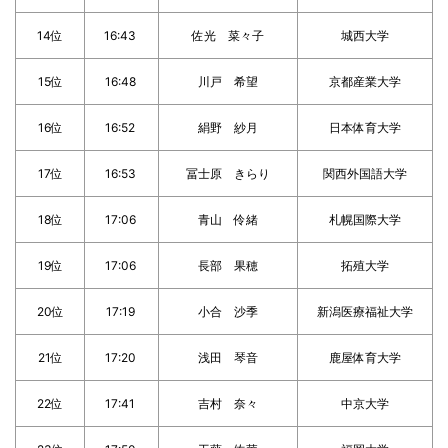
14位
16:43
佐光 菜々子
城西大学
15位
16:48
川戸 希望
京都産業大学
16位
16:52
絹野 紗月
日本体育大学
17位
16:53
冨士原 きらり
関西外国語大学
18位
17:06
青山 伶緒
札幌国際大学
19位
17:06
長部 果穂
拓殖大学
20位
17:19
小合 沙季
新潟医療福祉大学
21位
17:20
浅田 琴音
鹿屋体育大学
22位
17:41
吉村 奈々
中京大学