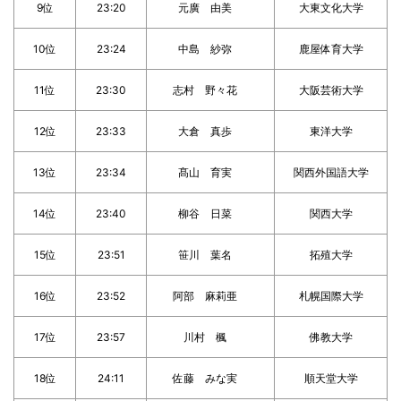
9位
23:20
元廣 由美
大東文化大学
10位
23:24
中島 紗弥
鹿屋体育大学
11位
23:30
志村 野々花
大阪芸術大学
12位
23:33
大倉 真歩
東洋大学
13位
23:34
髙山 育実
関西外国語大学
14位
23:40
柳谷 日菜
関西大学
15位
23:51
笹川 葉名
拓殖大学
16位
23:52
阿部 麻莉亜
札幌国際大学
17位
23:57
川村 楓
佛教大学
18位
24:11
佐藤 みな実
順天堂大学