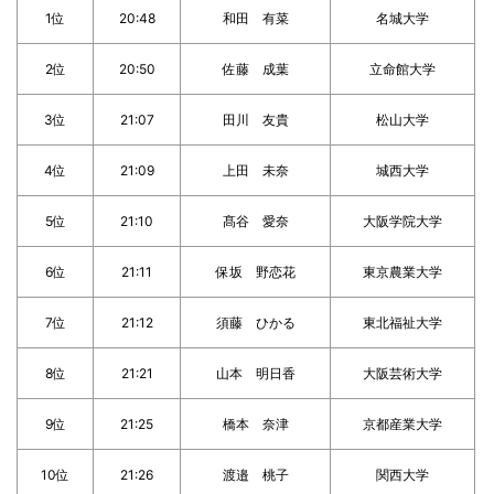
1位
20:48
和田 有菜
名城大学
2位
20:50
佐藤 成葉
立命館大学
3位
21:07
田川 友貴
松山大学
4位
21:09
上田 未奈
城西大学
5位
21:10
髙谷 愛奈
大阪学院大学
6位
21:11
保坂 野恋花
東京農業大学
7位
21:12
須藤 ひかる
東北福祉大学
8位
21:21
山本 明日香
大阪芸術大学
9位
21:25
橋本 奈津
京都産業大学
10位
21:26
渡邉 桃子
関西大学