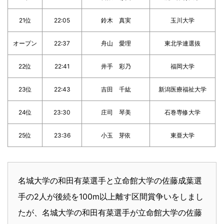
21位
22:05
鈴木 真実
玉川大学
オープン
22:37
舟山 愛理
東北学連選抜
22位
22:41
井手 彩乃
福岡大学
23位
22:43
吉田 千紘
新潟医療福祉大学
24位
23:30
庄司 琴美
石巻専修大学
25位
23:36
小玉 芽依
東亜大学
名城大学の和田有菜選手と立命館大学の佐藤成葉選
手の2人が後続を100m以上離す区間賞争いをしまし
たが、名城大学の和田有菜選手が立命館大学の佐藤