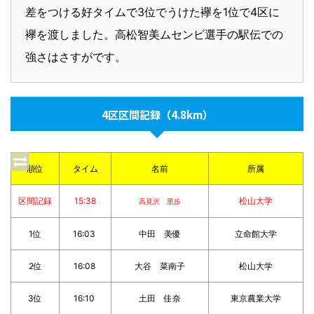
差をつける好タイムで3位でうけた襷を1位で4区に
襷を渡しました。高松智美ムセンビ選手の駅伝での
強さはさすがです。
4区区間記録（4.8km）
順位
タイム
名前
所属
区間記録
15:38
松山大学
高見沢 里歩
1位
16:03
中田 美優
立命館大学
2位
16:08
大谷 菜南子
松山大学
3位
16:10
土田 佳奈
東京農業大学