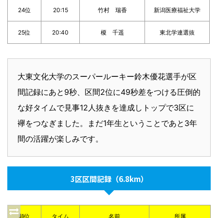
24位
20:15
竹村 瑞香
新潟医療福祉大学
25位
20:40
榎 千遥
東北学連選抜
大東文化大学のスーパールーキー鈴木優花選手が区
間記録にあと9秒、区間2位に49秒差をつける圧倒的
な好タイムで見事12人抜きを達成しトップで3区に
襷をつなぎました。まだ1年生ということであと3年
間の活躍が楽しみです。
3区区間記録（6.8km）
順位
タイム
名前
所属