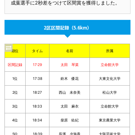
成葉選手に2秒差をつけて区間賞を獲得しました。
2区区間記録（5.6km）
順位
タイム
名前
所属
区間記録
17:29
太田 琴菜
立命館大学
1位
17:38
鈴木 優花
大東文化大学
2位
18:27
西山 未奈美
松山大学
3位
18:33
太田 麻衣
立命館大学
4位
18:34
柴原 佑紀
東京農業大学
5位
18:39
長濱 夕海香
大阪芸術大学