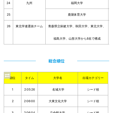
24
九州
福岡大学
25
鹿屋体育大学
26
東北学連選抜チーム
青森県立保健大学、秋田大学、東北大学、
福島大学、山形大学から8名で構成
総合順位
順位
タイム
大学名
出場カテゴリー
1
2:05:26
名城大学
シード校
2
2:06:00
大東文化大学
シード校
3
2:06:04
立命館大学
シード校