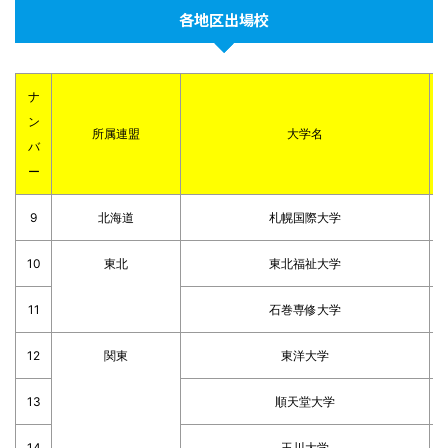
各地区出場校
ナ
ン
所属連盟
大学名
バ
ー
9
北海道
札幌国際大学
10
東北
東北福祉大学
11
石巻専修大学
12
関東
東洋大学
13
順天堂大学
14
玉川大学