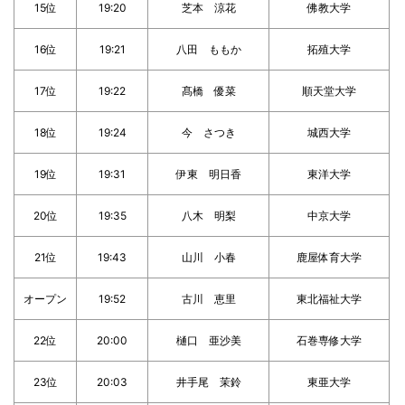
15位
19:20
芝本 涼花
佛教大学
16位
19:21
八田 ももか
拓殖大学
17位
19:22
髙橋 優菜
順天堂大学
18位
19:24
今 さつき
城西大学
19位
19:31
伊東 明日香
東洋大学
20位
19:35
八木 明梨
中京大学
21位
19:43
山川 小春
鹿屋体育大学
オープン
19:52
古川 恵里
東北福祉大学
22位
20:00
樋口 亜沙美
石巻専修大学
23位
20:03
井手尾 茉鈴
東亜大学