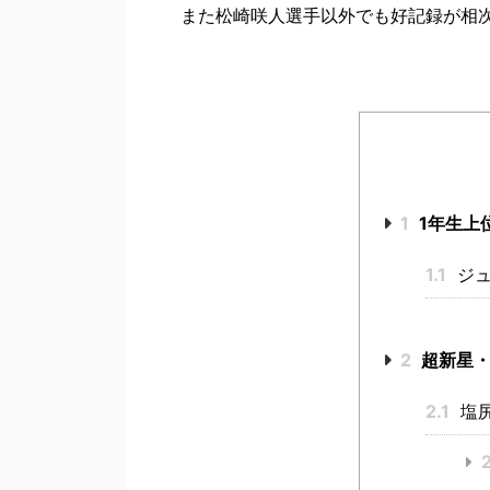
また松崎咲人選手以外でも好記録が相
1
1年生上
1.1
ジュ
2
超新星・
2.1
塩
2