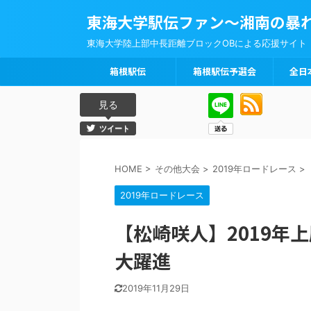
東海大学駅伝ファン～湘南の暴
東海大学陸上部中長距離ブロックOBによる応援サイト
箱根駅伝
箱根駅伝予選会
全日
見る
ツイート
HOME
>
その他大会
>
2019年ロードレース
>
2019年ロードレース
【松崎咲人】2019年
大躍進
2019年11月29日