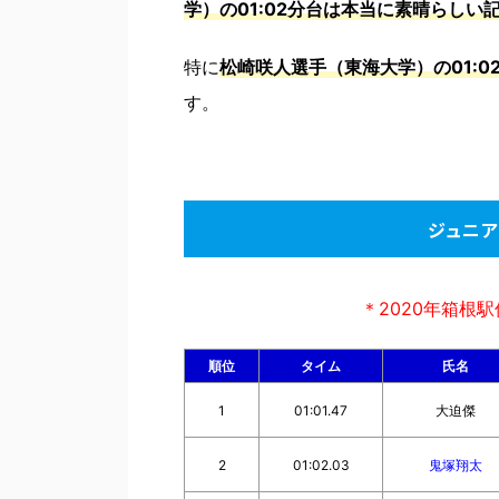
学）の01:02分台は本当に素晴らしい
特に
松崎咲人選手（東海大学）の01:0
す。
ジュニア
＊2020年箱根
順位
タイム
氏名
1
01:01.47
大迫傑
2
01:02.03
鬼塚翔太