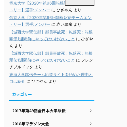
帝京大学【2020年第96回箱根駅伝チームエン
トリー】選手:メンバー
に
ひざやん
より
帝京大学【2020年第96回箱根駅伝チームエン
トリー】選手:メンバー
に
赤い悪魔
より
【城西大学駅伝部】部員事故死：転落死：箱根
駅伝1週間前にやってはいけないこと
に
ひざや
ん
より
【城西大学駅伝部】部員事故死：転落死：箱根
駅伝1週間前にやってはいけないこと
に
フレン
チブルドック
より
東海大学駅伝チーム応援サイトを始めた理由と
自己紹介
に
ひざやん
より
カテゴリー
2017年第49回全日本大学駅伝
2018年マラソン大会