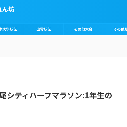
れん坊
本大学駅伝
出雲駅伝
その他大会
その他
上尾シティハーフマラソン:1年生の