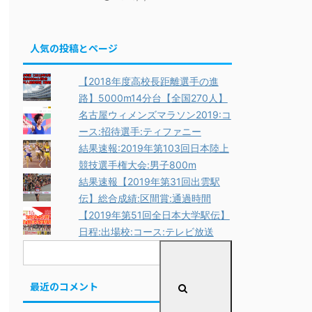
人気の投稿とページ
【2018年度高校長距離選手の進
路】5000m14分台【全国270人】
名古屋ウィメンズマラソン2019:コ
ース:招待選手:ティファニー
結果速報:2019年第103回日本陸上
競技選手権大会:男子800m
結果速報【2019年第31回出雲駅
伝】総合成績:区間賞:通過時間
【2019年第51回全日本大学駅伝】
日程:出場校:コース:テレビ放送
最近のコメント