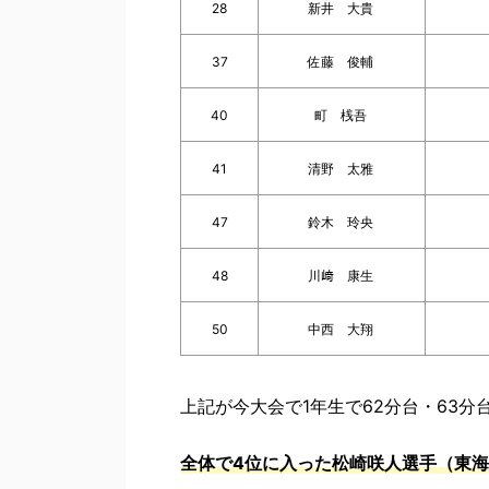
28
新井 大貴
37
佐藤 俊輔
40
町 桟吾
41
清野 太雅
47
鈴木 玲央
48
川﨑 康生
50
中西 大翔
上記が今大会で1年生で62分台・63分
全体で4位に入った松崎咲人選手（東