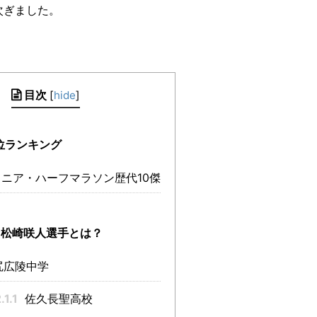
次ぎました。
目次
[
hide
]
位ランキング
ニア・ハーフマラソン歴代10傑
松崎咲人選手とは？
尻広陵中学
.1.1
佐久長聖高校