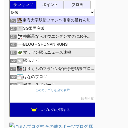
ランキング
ポイント
ブロ画
東海大学駅伝ファン〜湘南の暴れん坊
1位
SG限界突破
2位
横断幕ならオウエンダンマクにお任せ！
3位
BLOG - SHONAN RUNS
4位
マラソン駅伝ニュース速報
5位
駅伝ナビ
6位
はりくぶのマラソン駅伝予想結果ブログ
7位
はなのブログ
8位
報道 スポパーク
9位
このカテゴリを全て表示
高校駅伝ファン
10位
参加する
ランニング生活員
11位
ほぼニートの資格取得日記（マラソン編）
12位
このブログに投票する
ブレインランナーズのマラソン日記
13位
全国高校駅伝速報
14位