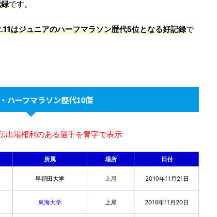
記録
です。
2.11はジュニアのハーフマラソン歴代5位となる好記録
で
・ハーフマラソン歴代10傑
駅伝出場権利のある選手を青字で表示
所属
場所
日付
早稲田大学
上尾
2010年11月21日
東海大学
上尾
2016年11月20日