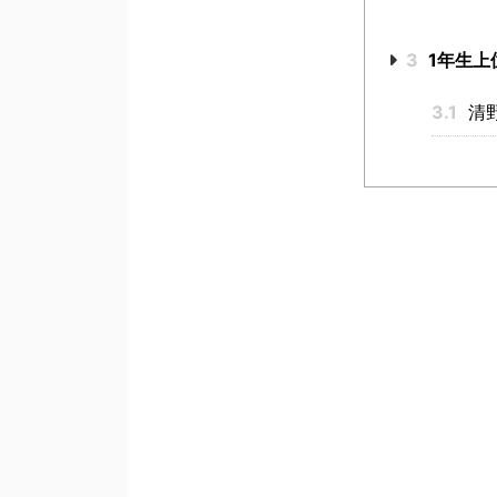
3
1年生上
3.1
清