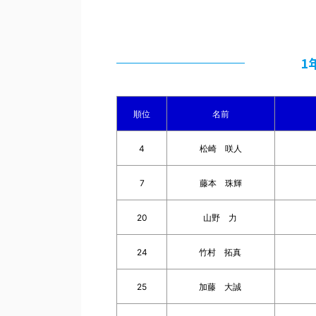
1
順位
名前
4
松崎 咲人
7
藤本 珠輝
20
山野 力
24
竹村 拓真
25
加藤 大誠