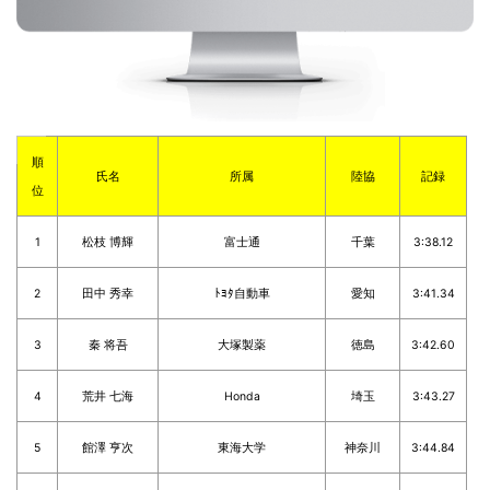
順
氏名
所属
陸協
記録
位
1
松枝 博輝
富士通
千葉
3:38.12
2
田中 秀幸
ﾄﾖﾀ自動車
愛知
3:41.34
3
秦 将吾
大塚製薬
徳島
3:42.60
4
荒井 七海
Honda
埼玉
3:43.27
5
館澤 亨次
東海大学
神奈川
3:44.84