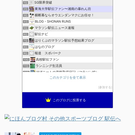
SG限界突破
1位
東海大学駅伝ファン〜湘南の暴れん坊
2位
横断幕ならオウエンダンマクにお任せ！
3位
BLOG - SHONAN RUNS
4位
マラソン駅伝ニュース速報
5位
駅伝ナビ
6位
はりくぶのマラソン駅伝予想結果ブログ
7位
はなのブログ
8位
報道 スポパーク
9位
高校駅伝ファン
10位
ランニング生活員
11位
ほぼニートの資格取得日記（マラソン編）
12位
このカテゴリを全て表示
ブレインランナーズのマラソン日記
13位
全国高校駅伝速報
14位
参加する
THE HAKONE EKIDEN ー箱根駅伝ー
15位
このブログに投票する