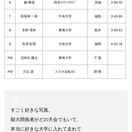
6
楠 康成
阿見ｱｽﾘｰﾄｸﾗﾌﾞ
茨城
3:46.50
7
田母神 一喜
中央大学
福島
3:49.80
8
木村 理来
東海大学
栃木
3:49.92
9
舟津 彰馬
中央大学
福岡
4:00.76
PM
花牟礼 隆太
東海大学
千 葉
PM
川元 奨
スズキ浜松AC
静 岡
すごく好きな写真。
順大関係者がどの大会でもいて、
本当に好きな大学に入れて走れて