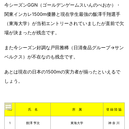
今シーズンGGN（ゴールデンゲームスいんのべおか）・
関東インカレ1500m優勝と現在学生最強の飯澤千翔選手
（東海大学）が当初エントリーされていましたが直前で欠
場が決まったが残念です。
また今シーズン好調な戸田雅稀（日清食品グループ→サン
ベルクス）が不在なのも残念です。
あとは現在の日本の1500mの実力者が揃ったといえるで
しょう。
NO
氏 名
所 属
登 録 陸 協
1
館澤 亨次
東海大学
神 奈 川