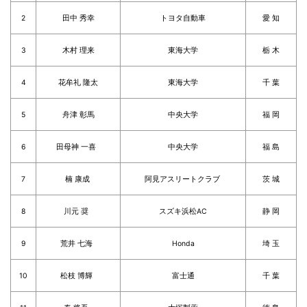
2
田中 秀幸
トヨタ自動車
愛 知
3
木村 理来
東海大学
栃 木
4
花牟礼 隆太
東海大学
千 葉
5
舟津 彰馬
中央大学
福 岡
6
田母神 一喜
中央大学
福 島
7
楠 康成
阿見アスリートクラブ
茨 城
8
川元 奨
スズキ浜松AC
静 岡
9
荒井 七海
Honda
埼 玉
10
松枝 博輝
富士通
千 葉