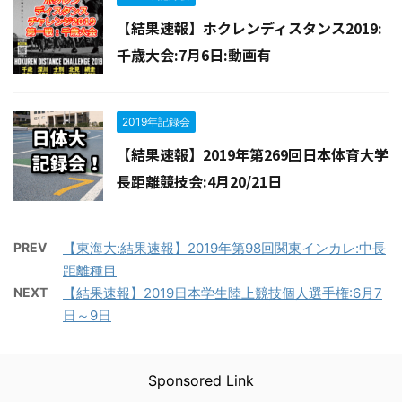
【結果速報】ホクレンディスタンス2019:
千歳大会:7月6日:動画有
2019年記録会
【結果速報】2019年第269回日本体育大学
長距離競技会:4月20/21日
PREV
【東海大:結果速報】2019年第98回関東インカレ:中長
距離種目
NEXT
【結果速報】2019日本学生陸上競技個人選手権:6月7
日～9日
Sponsored Link