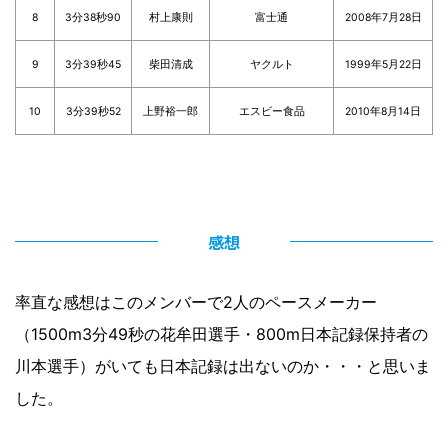
8
3分38秒90
村上康則
富士通
2008年7月28日
9
3分39秒45
柴田清成
ヤクルト
1999年5月22日
10
3分39秒52
上野裕一郎
エスビー食品
2010年8月14日
感想
率直な感想はこのメンバーで2人のペースメーカー
（1500m3分49秒の花牟田選手・800m日本記録保持者の
川本選手）がいても日本記録は出ないのか・・・と思いま
した。