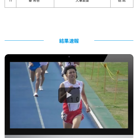
11
秦 将吾
大塚製薬
徳 島
結果速報