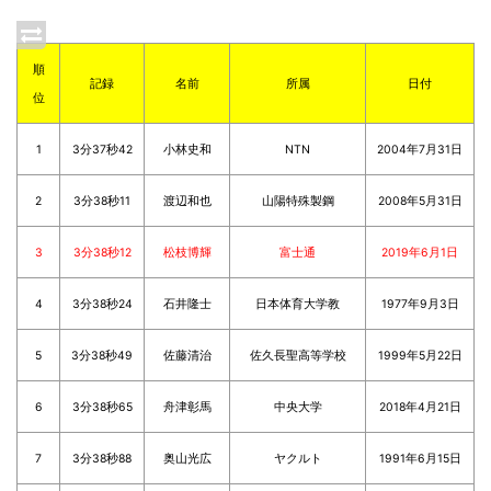
順
記録
名前
所属
日付
位
1
3分37秒42
小林史和
NTN
2004年7月31日
2
3分38秒11
渡辺和也
山陽特殊製鋼
2008年5月31日
3
3分38秒12
松枝博輝
富士通
2019年6月1日
4
3分38秒24
石井隆士
日本体育大学教
1977年9月3日
5
3分38秒49
佐藤清治
佐久長聖高等学校
1999年5月22日
6
3分38秒65
舟津彰馬
中央大学
2018年4月21日
7
3分38秒88
奥山光広
ヤクルト
1991年6月15日