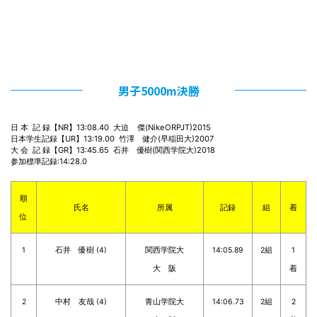
男子5000m決勝
日 本  記 録【NR】13:08.40  大迫    傑(NikeORPJT)2015

日本学生記録【UR】13:19.00  竹澤　健介(早稲田大)2007

大 会  記 録【GR】13:45.65  石井　優樹(関西学院大)2018

参加標準記録:14:28.0
順
氏名
所属
記録
組
着
位
1
石井 優樹 (4)
関西学院大
14:05.89
2組
1
大 阪
着
2
中村 友哉 (4)
青山学院大
14:06.73
2組
2