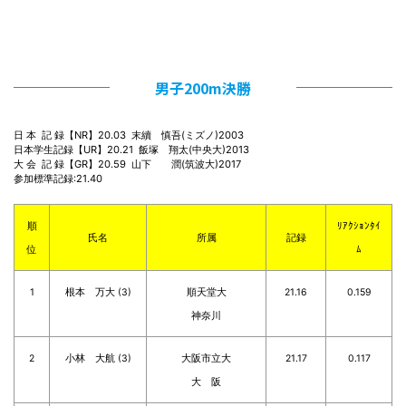
男子200m決勝
日 本  記 録【NR】20.03  末續　慎吾(ミズノ)2003

日本学生記録【UR】20.21  飯塚　翔太(中央大)2013

大 会  記 録【GR】20.59  山下　　潤(筑波大)2017

参加標準記録:21.40
順
ﾘｱｸｼｮﾝﾀｲ
氏名
所属
記録
位
ﾑ
1
根本 万大 (3)
順天堂大
21.16
0.159
神奈川
2
小林 大航 (3)
大阪市立大
21.17
0.117
大 阪