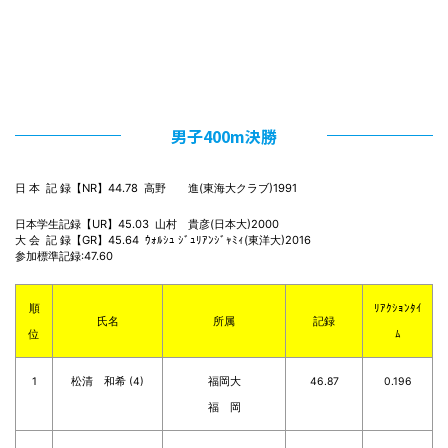
男子400m決勝
日 本  記 録【NR】44.78  高野　　進(東海大クラブ)1991
日本学生記録【UR】45.03  山村　貴彦(日本大)2000

大 会  記 録【GR】45.64  ｳｫﾙｼｭ ｼﾞｭﾘｱﾝｼﾞｬﾐｨ(東洋大)2016

参加標準記録:47.60
順
ﾘｱｸｼｮﾝﾀｲ
氏名
所属
記録
位
ﾑ
1
松清 和希 (4)
福岡大
46.87
0.196
福 岡