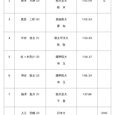
2
根本 大輝 (2)
順天堂大
1:53.09
Q
栃 木
3
鹿居 二郎 (4)
亜細亜大
1:53.43
愛 知
4
中井 啓太 (1)
環太平洋大
1:53.95
鳥 取
5
佐々木亮介 (3)
國學院大
1:54.37
埼 玉
6
堺谷 龍太 (2)
國學院大
1:56.34
埼 玉
7
鵜澤 葉月 (1)
順天堂大
1:57.89
千 葉
入江 亮輔 (2)
日本大
DNS