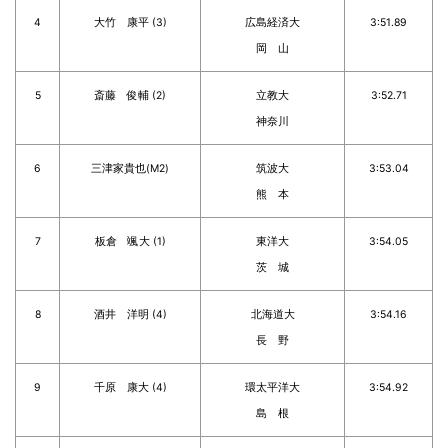
4
大竹 康平 (3)
広島経済大
3:51.89
岡 山
5
斎藤 俊輔 (2)
立教大
3:52.71
神奈川
6
三津家貴也(M2)
筑波大
3:53.04
熊 本
7
板倉 颯大 (1)
東洋大
3:54.05
茨 城
8
酒井 洋明 (4)
北海道大
3:54.16
長 野
9
千原 康大 (4)
環太平洋大
3:54.92
島 根