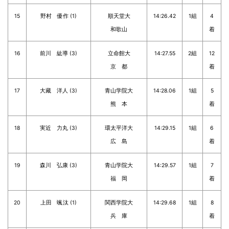
15
野村 優作 (1)
順天堂大
14:26.42
1組
4
和歌山
着
16
前川 紘導 (3)
立命館大
14:27.55
2組
12
京 都
着
17
大藏 洋人 (3)
青山学院大
14:28.06
1組
5
熊 本
着
18
実近 力丸 (3)
環太平洋大
14:29.15
1組
6
広 島
着
19
森川 弘康 (3)
青山学院大
14:29.57
1組
7
福 岡
着
20
上田 颯汰 (1)
関西学院大
14:29.68
1組
8
兵 庫
着