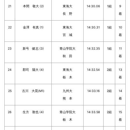
21
本間 敬大 (2)
東海大
14:30.06
1組
9
長 野
着
22
金澤 有真 (1)
東海大
14:30.31
1組
10
宮 城
着
23
新号 健志 (3)
青山学院大
14:32.35
1組
11
秋 田
着
24
郡司 陽大 (4)
東海大
14:32.54
2組
13
栃 木
着
25
古川 大晃(M1)
九州大
14:33.16
2組
14
熊 本
着
26
生方 敦也 (4)
青山学院大
14:33.58
2組
15
栃 木
着