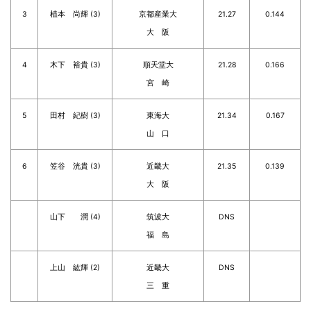
3
植本 尚輝 (3)
京都産業大
21.27
0.144
大 阪
4
木下 裕貴 (3)
順天堂大
21.28
0.166
宮 崎
5
田村 紀樹 (3)
東海大
21.34
0.167
山 口
6
笠谷 洸貴 (3)
近畿大
21.35
0.139
大 阪
山下 潤 (4)
筑波大
DNS
福 島
上山 紘輝 (2)
近畿大
DNS
三 重