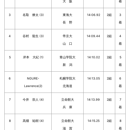
大 阪
着
3
名取 燎太 (3)
東海大
14:06.92
2組
3
長 野
着
4
谷村 龍生 (3)
帝京大
14:09.44
2組
4
山 口
着
5
岸本 大紀 (1)
青山学院大
14:10.02
2組
5
新 潟
着
6
NGURE･
札幌学院大
14:13.05
2組
6
Lawrence(2)
北海道
着
7
今井 崇人 (4)
立命館大
14:13.99
2組
7
兵 庫
着
8
高畑 祐樹 (4)
立命館大
14:15.25
2組
8
滋 賀
着