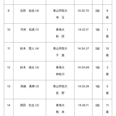
9
吉田 祐也 (4)
青山学院大
14:20.70
2組
9
埼 玉
着
10
竹村 拓真 (1)
東海大
14:22.17
1組
1
秋 田
着
11
鈴木 塁人 (4)
青山学院大
14:24.37
2組
10
千 葉
着
12
鈴木 雄太 (3)
東海大
14:24.66
1組
2
神奈川
着
13
髙橋 勇輝 (2)
青山学院大
14:25.29
1組
3
長 野
着
14
西田 壮志 (3)
東海大
14:26.11
2組
11
熊 本
着