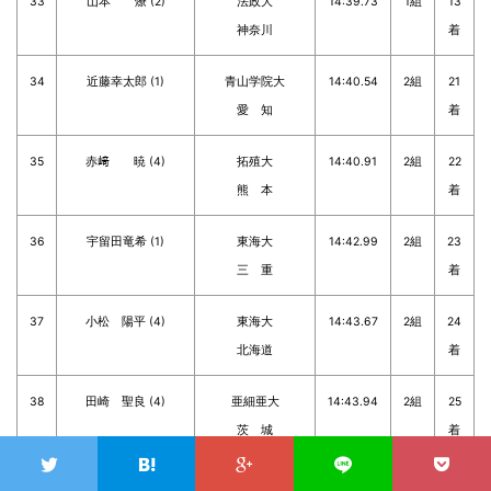
33
山本 燎 (2)
法政大
14:39.73
1組
13
神奈川
着
34
近藤幸太郎 (1)
青山学院大
14:40.54
2組
21
愛 知
着
35
赤﨑 暁 (4)
拓殖大
14:40.91
2組
22
熊 本
着
36
宇留田竜希 (1)
東海大
14:42.99
2組
23
三 重
着
37
小松 陽平 (4)
東海大
14:43.67
2組
24
北海道
着
38
田崎 聖良 (4)
亜細亜大
14:43.94
2組
25
茨 城
着
39
中根 滉稀 (4)
青山学院大
14:45.40
1組
14