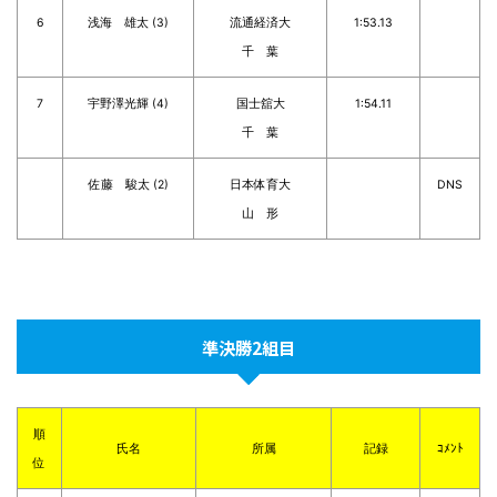
6
浅海 雄太 (3)
流通経済大
1:53.13
千 葉
7
宇野澤光輝 (4)
国士舘大
1:54.11
千 葉
佐藤 駿太 (2)
日本体育大
DNS
山 形
準決勝2組目
順
氏名
所属
記録
ｺﾒﾝﾄ
位