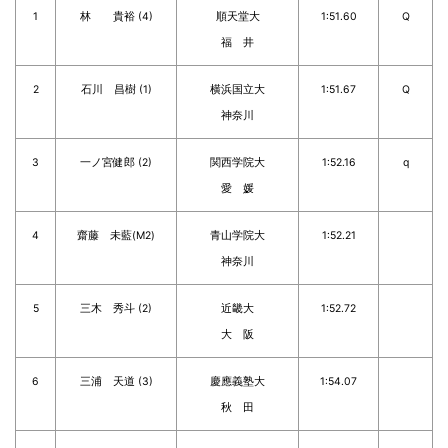
1
林 貴裕 (4)
順天堂大
1:51.60
Q
福 井
2
石川 昌樹 (1)
横浜国立大
1:51.67
Q
神奈川
3
一ノ宮健郎 (2)
関西学院大
1:52.16
q
愛 媛
4
齋藤 未藍(M2)
青山学院大
1:52.21
神奈川
5
三木 秀斗 (2)
近畿大
1:52.72
大 阪
6
三浦 天道 (3)
慶應義塾大
1:54.07
秋 田