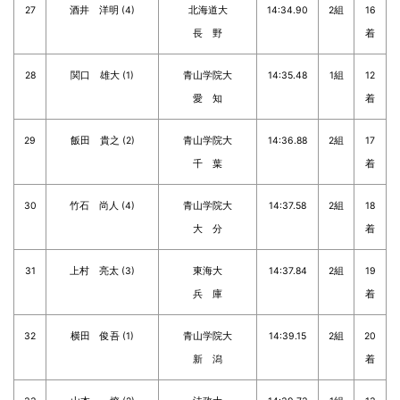
27
酒井 洋明 (4)
北海道大
14:34.90
2組
16
長 野
着
28
関口 雄大 (1)
青山学院大
14:35.48
1組
12
愛 知
着
29
飯田 貴之 (2)
青山学院大
14:36.88
2組
17
千 葉
着
30
竹石 尚人 (4)
青山学院大
14:37.58
2組
18
大 分
着
31
上村 亮太 (3)
東海大
14:37.84
2組
19
兵 庫
着
32
横田 俊吾 (1)
青山学院大
14:39.15
2組
20
新 潟
着