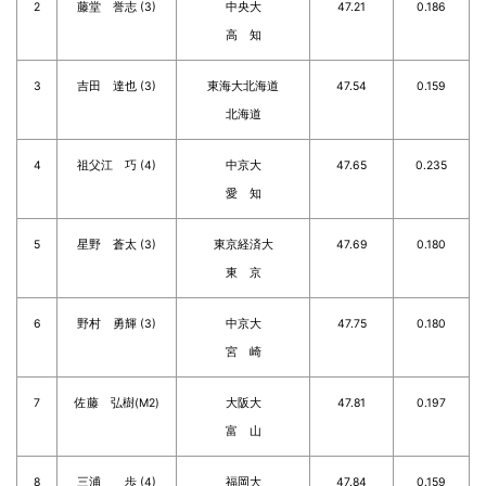
2
藤堂 誉志 (3)
中央大
47.21
0.186
高 知
3
吉田 達也 (3)
東海大北海道
47.54
0.159
北海道
4
祖父江 巧 (4)
中京大
47.65
0.235
愛 知
5
星野 蒼太 (3)
東京経済大
47.69
0.180
東 京
6
野村 勇輝 (3)
中京大
47.75
0.180
宮 崎
7
佐藤 弘樹(M2)
大阪大
47.81
0.197
富 山
8
三浦 歩 (4)
福岡大
47.84
0.159