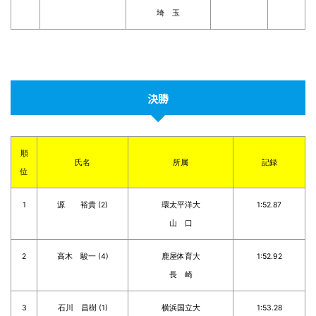
埼 玉
決勝
順
氏名
所属
記録
位
1
源 裕貴 (2)
環太平洋大
1:52.87
山 口
2
高木 駿一 (4)
鹿屋体育大
1:52.92
長 崎
3
石川 昌樹 (1)
横浜国立大
1:53.28