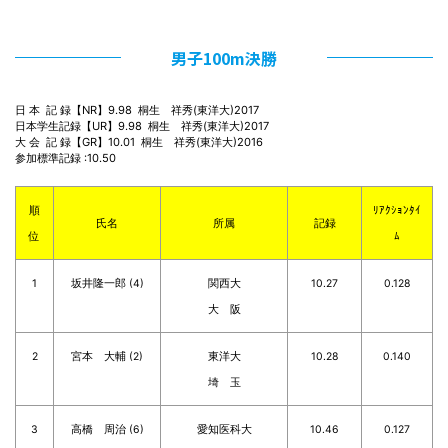
男子100m決勝
日 本  記 録【NR】9.98  桐生　祥秀(東洋大)2017

日本学生記録【UR】9.98  桐生　祥秀(東洋大)2017

大 会  記 録【GR】10.01  桐生　祥秀(東洋大)2016

参加標準記録 :10.50
順
ﾘｱｸｼｮﾝﾀｲ
氏名
所属
記録
位
ﾑ
1
坂井隆一郎 (4)
関西大
10.27
0.128
大 阪
2
宮本 大輔 (2)
東洋大
10.28
0.140
埼 玉
3
高橋 周治 (6)
愛知医科大
10.46
0.127