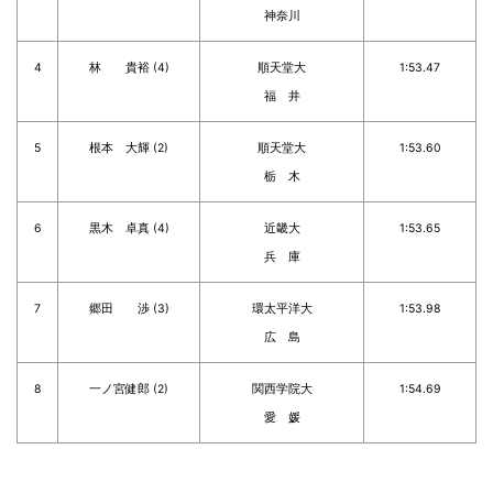
神奈川
4
林 貴裕 (4)
順天堂大
1:53.47
福 井
5
根本 大輝 (2)
順天堂大
1:53.60
栃 木
6
黒木 卓真 (4)
近畿大
1:53.65
兵 庫
7
郷田 渉 (3)
環太平洋大
1:53.98
広 島
8
一ノ宮健郎 (2)
関西学院大
1:54.69
愛 媛