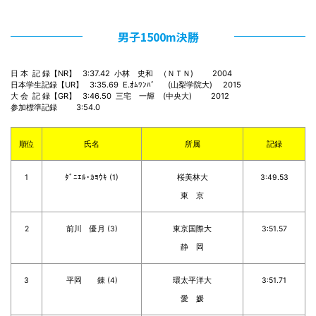
男子1500m決勝
日 本  記 録【NR】   3:37.42  小林　史和   （ＮＴＮ)         2004

日本学生記録【UR】   3:35.69  E.ｵﾑﾜﾝﾊﾞ      (山梨学院大)     2015

大 会  記 録【GR】   3:46.50  三宅　一輝    (中央大)         2012

参加標準記録         3:54.0
順位
氏名
所属
記録
1
ﾀﾞﾆｴﾙ･ｶﾖｳｷ (1)
桜美林大
3:49.53
東 京
2
前川 優月 (3)
東京国際大
3:51.57
静 岡
3
平岡 錬 (4)
環太平洋大
3:51.71
愛 媛