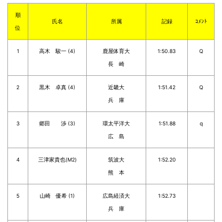
順
氏名
所属
記録
ｺﾒﾝﾄ
位
1
高木 駿一 (4)
鹿屋体育大
1:50.83
Q
長 崎
2
黒木 卓真 (4)
近畿大
1:51.42
Q
兵 庫
3
郷田 渉 (3)
環太平洋大
1:51.88
q
広 島
4
三津家貴也(M2)
筑波大
1:52.20
熊 本
5
山崎 優希 (1)
広島経済大
1:52.73
兵 庫