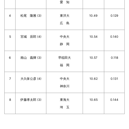
愛 知
4
松尾 隆雅 (3)
東洋大
10.49
0.129
広 島
5
宮城 辰郎 (4)
中央大
10.54
0.140
静 岡
6
南山 義輝 (3)
早稲田大
10.57
0.118
福 岡
7
大久保公彦 (4)
中央大
10.62
0.131
神奈川
8
伊藤孝太郎 (3)
東海大
10.65
0.144
埼 玉