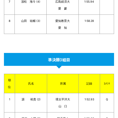
7
濵松 海斗 (4)
広島経済大
1:55.94
愛 媛
8
山田 祐輔 (3)
愛知教育大
1:58.28
愛 知
準決勝3組目
順
氏名
所属
記録
ｺﾒﾝﾄ
位
1
源 裕貴 (2)
環太平洋大
1:52.93
Q
山 口