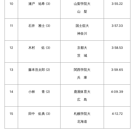
10
瀬戸 祐希 (3)
山梨学院大
3:55.22
山 梨
11
石井 雅士 (3)
国士舘大
3:57.33
神奈川
12
木村 佑 (3)
京都大
3:58.53
茨 城
13
藤本浩太郎 (2)
関西学院大
3:59.65
兵 庫
14
小林 青 (2)
鹿屋体育大
4:09.39
広 島
15
田中 佑典 (3)
札幌学院大
4:12.72
北海道