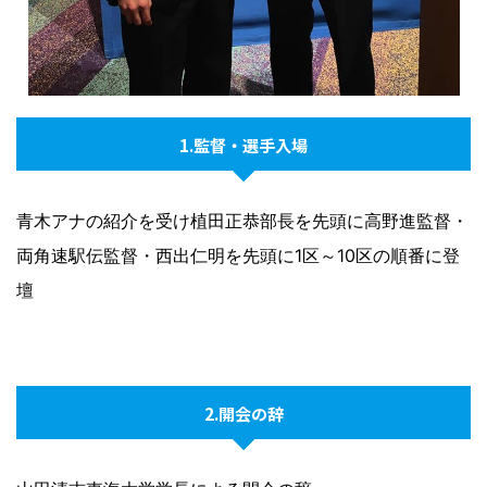
1.監督・選手入場
青木アナの紹介を受け植田正恭部長を先頭に高野進監督・
両角速駅伝監督・西出仁明を先頭に1区～10区の順番に登
壇
2.開会の辞