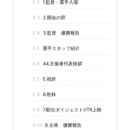
3.2
1.監督・選手入場
3.3
2.開会の辞
3.4
3.監督 優勝報告
3.5
選手スタッフ紹介
3.6
44.主催者代表挨拶
3.7
5.祝辞
3.8
6.乾杯
3.9
7.駅伝ダイジェストVTR上映
3.10
8.主将 優勝報告