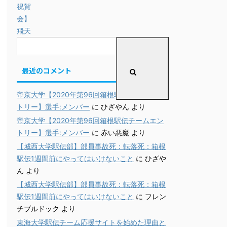
最近のコメント
帝京大学【2020年第96回箱根駅伝チームエン
トリー】選手:メンバー
に
ひざやん
より
帝京大学【2020年第96回箱根駅伝チームエン
トリー】選手:メンバー
に
赤い悪魔
より
【城西大学駅伝部】部員事故死：転落死：箱根
駅伝1週間前にやってはいけないこと
に
ひざや
ん
より
【城西大学駅伝部】部員事故死：転落死：箱根
駅伝1週間前にやってはいけないこと
に
フレン
チブルドック
より
東海大学駅伝チーム応援サイトを始めた理由と