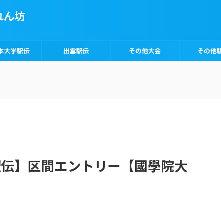
れん坊
本大学駅伝
出雲駅伝
その他大会
その他
根駅伝】区間エントリー【國學院大