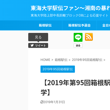
東海大学駅伝ファン～湘南の暴
東海大学陸上部中長距離ブロックOBによる応援サイト
箱根駅伝
箱根駅伝予選会
全日
見る
ツイート
HOME
>
箱根駅伝
>
2019年95回箱根駅伝
>
2019年95回箱根駅伝
【2019年第95回箱
学】
2019年1月31日