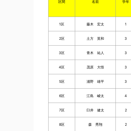
区間
名前
学年
1区
藤木 宏太
1
2区
土方 英和
3
3区
青木 祐人
3
4区
茂原 大悟
3
5区
浦野 雄平
3
6区
江島 崚太
4
7区
臼井 健太
2
8区
森 秀翔
2