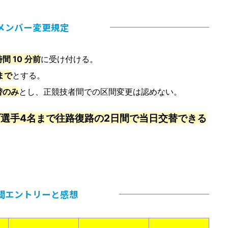
メンバー変更規定
間 10 分前
に受け付ける。
まで
とする。
替のみ
とし、正競技者間での区間変更は認めない。
選手4名まで往路復路の2日間で当日交替できる
間エントリーと感想