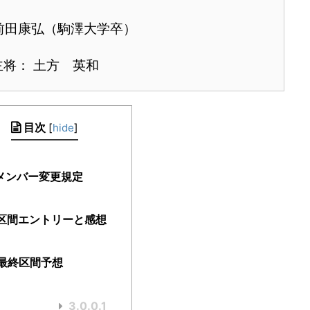
前田康弘（駒澤大学卒）
主将： 土方 英和
目次
[
hide
]
メンバー変更規定
区間エントリーと感想
最終区間予想
3.0.0.1