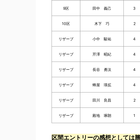
9区
田中 義己
3
10区
木下 巧
2
リザーブ
小中 駿祐
4
リザーブ
芹澤 昭紀
4
リザーブ
長谷 勇汰
4
リザーブ
蜂屋 瑛拡
4
リザーブ
田川 良昌
2
リザーブ
殿地 琢朗
1
区間エントリーの感想としては