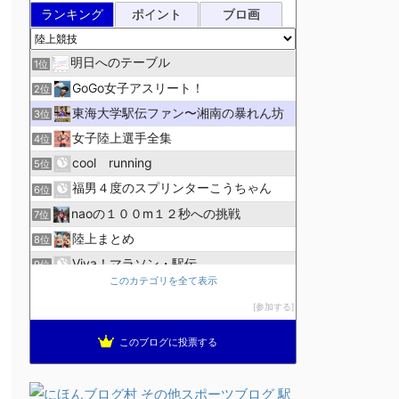
ランキング
ポイント
ブロ画
明日へのテーブル
1位
GoGo女子アスリート！
2位
東海大学駅伝ファン〜湘南の暴れん坊
3位
女子陸上選手全集
4位
cool running
5位
福男４度のスプリンターこうちゃん
6位
naoの１００m１２秒への挑戦
7位
陸上まとめ
8位
Viva！マラソン・駅伝
9位
このカテゴリを全て表示
こっそりSONOKO生活
10位
参加する
ＹＮ Ｔrack＆Ｆield
11位
箱根駅伝速報
12位
このブログに投票する
走
13位
陸上競技ログ
14位