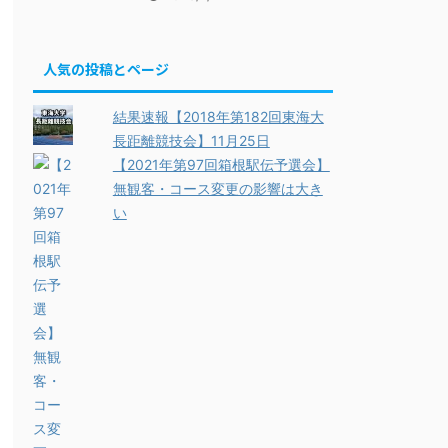
人気の投稿とページ
結果速報【2018年第182回東海大
長距離競技会】11月25日
【2021年第97回箱根駅伝予選会】
無観客・コース変更の影響は大き
い