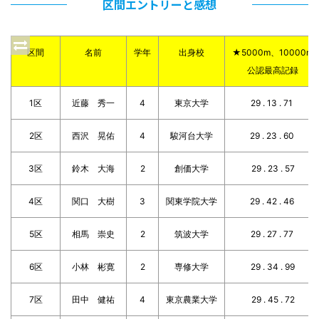
区間エントリーと感想
区間
名前
学年
出身校
★5000m、10000m
公認最高記録
1区
近藤 秀一
4
東京大学
29 . 13 . 71
2区
西沢 晃佑
4
駿河台大学
29 . 23 . 60
3区
鈴木 大海
2
創価大学
29 . 23 . 57
4区
関口 大樹
3
関東学院大学
29 . 42 . 46
5区
相馬 崇史
2
筑波大学
29 . 27 . 77
6区
小林 彬寛
2
専修大学
29 . 34 . 99
7区
田中 健祐
4
東京農業大学
29 . 45 . 72