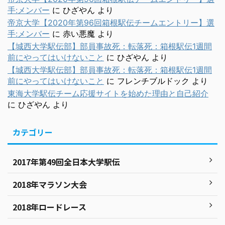
手:メンバー
に
ひざやん
より
帝京大学【2020年第96回箱根駅伝チームエントリー】選
手:メンバー
に
赤い悪魔
より
【城西大学駅伝部】部員事故死：転落死：箱根駅伝1週間
前にやってはいけないこと
に
ひざやん
より
【城西大学駅伝部】部員事故死：転落死：箱根駅伝1週間
前にやってはいけないこと
に
フレンチブルドック
より
東海大学駅伝チーム応援サイトを始めた理由と自己紹介
に
ひざやん
より
カテゴリー
2017年第49回全日本大学駅伝
2018年マラソン大会
2018年ロードレース