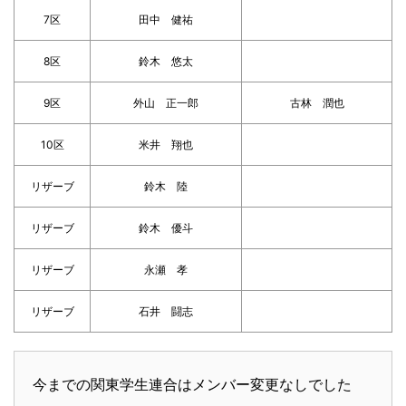
7区
田中 健祐
8区
鈴木 悠太
9区
外山 正一郎
古林 潤也
10区
米井 翔也
リザーブ
鈴木 陸
リザーブ
鈴木 優斗
リザーブ
永瀬 孝
リザーブ
石井 闘志
今までの関東学生連合はメンバー変更なしでした