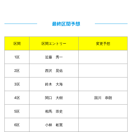
最終区間予想
区間
区間エントリー
変更予想
1区
近藤 秀一
2区
西沢 晃佑
3区
鈴木 大海
4区
関口 大樹
国川 恭朗
5区
相馬 崇史
6区
小林 彬寛