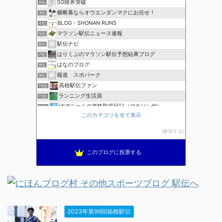
SG限界突破
2位
横断幕ならオウエンダンマクにお任せ！
3位
BLOG - SHONAN RUNS
4位
マラソン駅伝ニュース速報
5位
駅伝ナビ
6位
はりくぶのマラソン駅伝予想結果ブログ
7位
はなのブログ
8位
報道 スポパーク
9位
高校駅伝ファン
10位
ランニング生活員
11位
ほぼニートの資格取得日記（マラソン編）
12位
このカテゴリを全て表示
ブレインランナーズのマラソン日記
13位
全国高校駅伝速報
14位
参加する
THE HAKONE EKIDEN ー箱根駅伝ー
15位
このブログに投票する
2023年第99回箱根駅伝