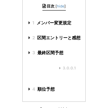
目次
[
hide
]
1
メンバー変更規定
2
区間エントリーと感想
3
最終区間予想
3.0.0.1
4
順位予想