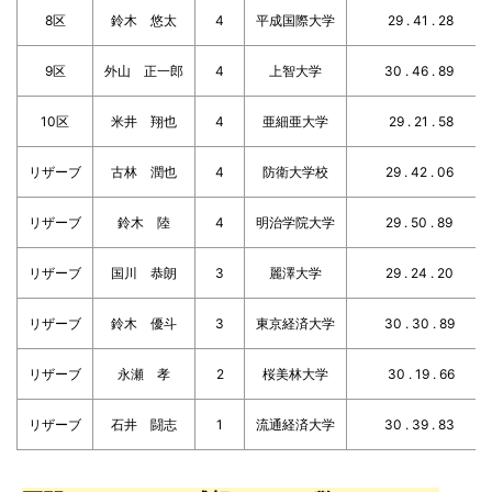
8区
鈴木 悠太
4
平成国際大学
29 . 41 . 28
9区
外山 正一郎
4
上智大学
30 . 46 . 89
10区
米井 翔也
4
亜細亜大学
29 . 21 . 58
リザーブ
古林 潤也
4
防衛大学校
29 . 42 . 06
リザーブ
鈴木 陸
4
明治学院大学
29 . 50 . 89
リザーブ
国川 恭朗
3
麗澤大学
29 . 24 . 20
リザーブ
鈴木 優斗
3
東京経済大学
30 . 30 . 89
リザーブ
永瀬 孝
2
桜美林大学
30 . 19 . 66
リザーブ
石井 闘志
1
流通経済大学
30 . 39 . 83