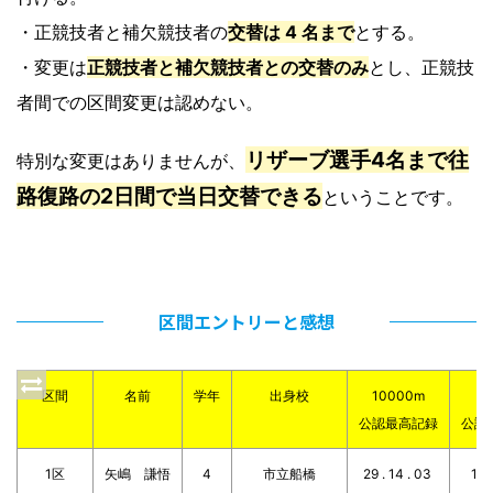
・正競技者と補欠競技者の
交替は 4 名まで
とする。
・変更は
正競技者と補欠競技者との交替のみ
とし、正競技
者間での区間変更は認めない。
リザーブ選手4名まで往
特別な変更はありませんが、
路復路の2日間で当日交替できる
ということです。
区間エントリーと感想
区間
名前
学年
出身校
10000m
ﾊｰ
公認最高記録
公認
1区
矢嶋 謙悟
4
市立船橋
29 . 14 . 03
1 . 