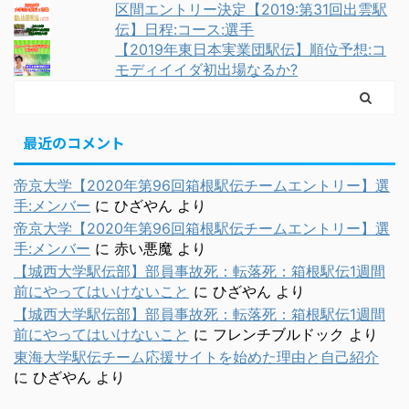
区間エントリー決定【2019:第31回出雲駅
伝】日程:コース:選手
【2019年東日本実業団駅伝】順位予想:コ
モディイイダ初出場なるか?
最近のコメント
帝京大学【2020年第96回箱根駅伝チームエントリー】選
手:メンバー
に
ひざやん
より
帝京大学【2020年第96回箱根駅伝チームエントリー】選
手:メンバー
に
赤い悪魔
より
【城西大学駅伝部】部員事故死：転落死：箱根駅伝1週間
前にやってはいけないこと
に
ひざやん
より
【城西大学駅伝部】部員事故死：転落死：箱根駅伝1週間
前にやってはいけないこと
に
フレンチブルドック
より
東海大学駅伝チーム応援サイトを始めた理由と自己紹介
に
ひざやん
より