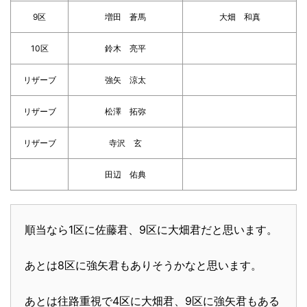
9区
増田 蒼馬
大畑 和真
10区
鈴木 亮平
リザーブ
強矢 涼太
リザーブ
松澤 拓弥
リザーブ
寺沢 玄
田辺 佑典
順当なら1区に佐藤君、9区に大畑君だと思います。
あとは8区に強矢君もありそうかなと思います。
あとは往路重視で4区に大畑君、9区に強矢君もある