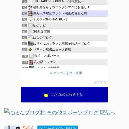
THE HAKONE EKIDEN ー箱根駅伝ー
1位
横断幕ならオウエンダンマクにお任せ！
2位
東海大学駅伝ファン〜湘南の暴れん坊
3位
BLOG - SHONAN RUNS
4位
駅伝ナビ
5位
SG限界突破
6位
はなのブログ
7位
はりくぶのマラソン駅伝予想結果ブログ
8位
マラソン駅伝ニュース速報
9位
報道 スポパーク
10位
高校駅伝ファン
11位
ランニング生活員
12位
このカテゴリを全て表示
ほぼニートの資格取得日記（マラソン編）
13位
ブレインランナーズのマラソン日記
14位
参加する
全国高校駅伝速報
15位
このブログに投票する
2023年第99回箱根駅伝