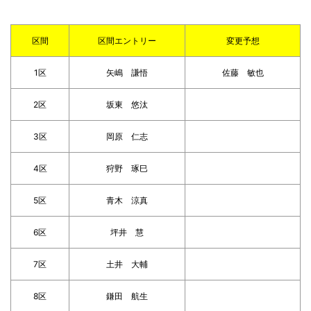
区間
区間エントリー
変更予想
1区
矢嶋 謙悟
佐藤 敏也
2区
坂東 悠汰
3区
岡原 仁志
4区
狩野 琢巳
5区
青木 涼真
6区
坪井 慧
7区
土井 大輔
8区
鎌田 航生