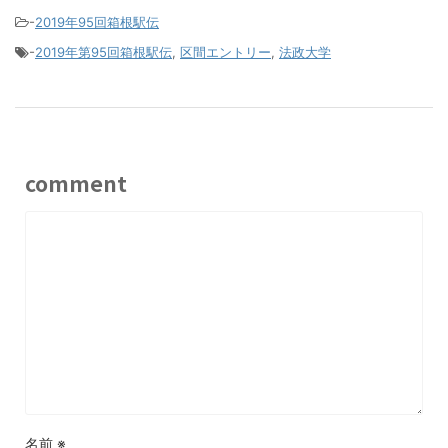
-
2019年95回箱根駅伝
-
2019年第95回箱根駅伝
,
区間エントリー
,
法政大学
comment
名前
※