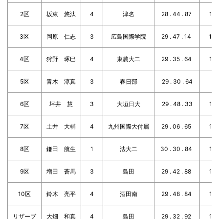
2区
坂東 悠汰
4
津名
28 . 44 . 87
1 . 
3区
岡原 仁志
3
広島国際学院
29 . 47 . 14
1 . 
4区
狩野 琢巳
4
東農大二
29 . 35 . 64
1 . 
5区
青木 涼真
3
春日部
29 . 30 . 64
6区
坪井 慧
3
大垣日大
29 . 48 . 33
1 . 
7区
土井 大輔
4
九州国際大付属
29 . 06 . 65
1 . 
8区
鎌田 航生
1
法大二
30 . 30 . 84
1 . 
9区
増田 蒼馬
3
島田
29 . 42 . 88
1 . 
10区
鈴木 亮平
4
酒田南
29 . 48 . 84
1 . 
リザーブ
大畑 和真
4
島田
29 . 32 . 92
1 . 