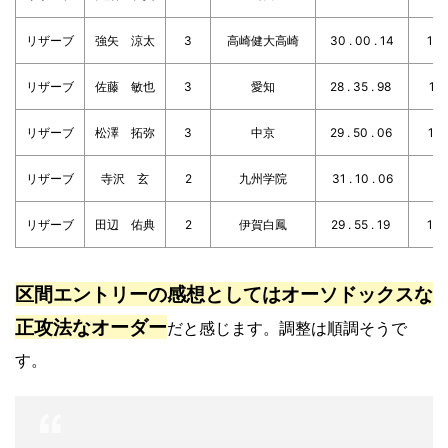
リザーブ
強矢 涼太
3
高崎健大高崎
30 . 00 . 14
1 . 
リザーブ
佐藤 敏也
3
愛知
28 . 35 . 98
1 . 
リザーブ
松澤 拓弥
3
中京
29 . 50 . 06
1 . 
リザーブ
寺沢 玄
2
九州学院
31 . 10 . 06
リザーブ
田辺 佑典
2
伊賀白鳳
29 . 55 . 19
1 . 
区間エントリーの感想としてはオーソドックスな
正攻法なオーダー
だと感じます。調整は順調そうで
す。