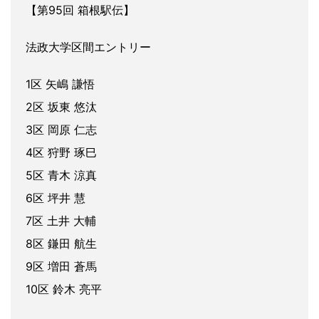
【第95回 箱根駅伝】
法政大学区間エントリー
1区 矢嶋 謙悟
2区 坂東 悠汰
3区 岡原 仁志
4区 狩野 琢巳
5区 青木 涼真
6区 坪井 慧
7区 土井 大輔
8区 鎌田 航生
9区 増田 蒼馬
10区 鈴木 亮平