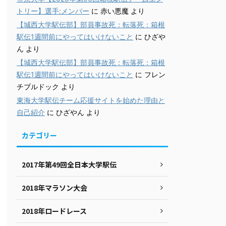
トリー】選手:メンバー
に
赤い悪魔
より
【城西大学駅伝部】部員事故死：転落死：箱根
駅伝1週間前にやってはいけないこと
に
ひざや
ん
より
【城西大学駅伝部】部員事故死：転落死：箱根
駅伝1週間前にやってはいけないこと
に
フレン
チブルドック
より
東海大学駅伝チーム応援サイトを始めた理由と
自己紹介
に
ひざやん
より
カテゴリー
2017年第49回全日本大学駅伝
2018年マラソン大会
2018年ロードレース