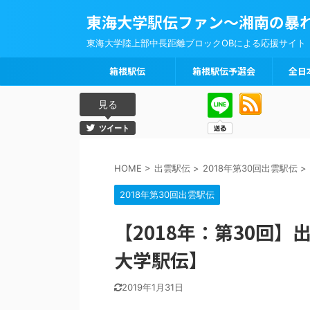
東海大学駅伝ファン～湘南の暴
東海大学陸上部中長距離ブロックOBによる応援サイト
箱根駅伝
箱根駅伝予選会
全日
見る
ツイート
HOME
>
出雲駅伝
>
2018年第30回出雲駅伝
>
2018年第30回出雲駅伝
【2018年：第30回
大学駅伝】
2019年1月31日