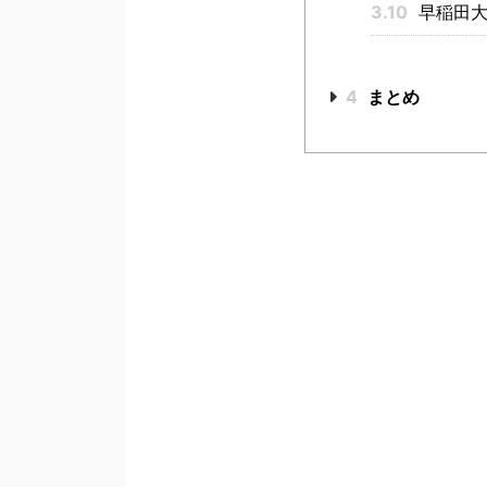
3.10
早稲田大
4
まとめ