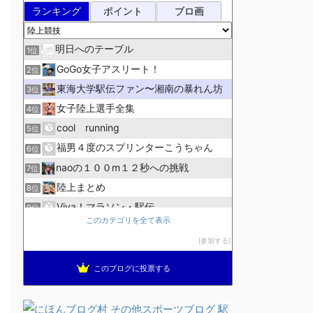
ランキング
ポイント
ブロ画
明日へのテーブル
1位
GoGo女子アスリート！
2位
東海大学駅伝ファン〜湘南の暴れん坊
3位
女子陸上選手全集
4位
cool running
5位
福男４度のスプリンターこうちゃん
6位
naoの１００m１２秒への挑戦
7位
陸上まとめ
8位
Viva！マラソン・駅伝
9位
このカテゴリを全て表示
こっそりSONOKO生活
10位
参加する
ＹＮ Ｔrack＆Ｆield
11位
箱根駅伝速報
12位
このブログに投票する
走
13位
陸上競技ログ
14位