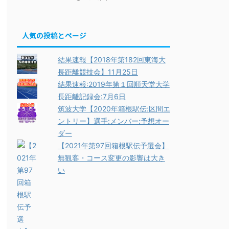
人気の投稿とページ
結果速報【2018年第182回東海大
長距離競技会】11月25日
結果速報:2019年第１回順天堂大学
長距離記録会:7月6日
筑波大学【2020年箱根駅伝:区間エ
ントリー】選手:メンバー:予想オー
ダー
【2021年第97回箱根駅伝予選会】
無観客・コース変更の影響は大き
い