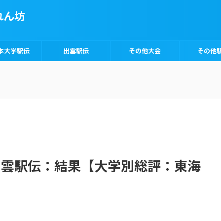
れん坊
本大学駅伝
出雲駅伝
その他大会
その他
】出雲駅伝：結果【大学別総評：東海