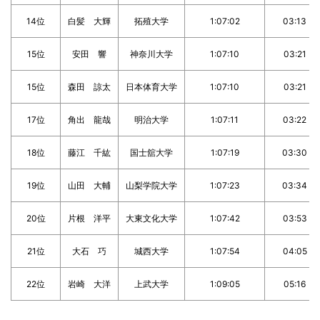
14位
白髪 大輝
拓殖大学
1:07:02
03:13
15位
安田 響
神奈川大学
1:07:10
03:21
15位
森田 諒太
日本体育大学
1:07:10
03:21
17位
角出 龍哉
明治大学
1:07:11
03:22
18位
藤江 千紘
国士舘大学
1:07:19
03:30
19位
山田 大輔
山梨学院大学
1:07:23
03:34
20位
片根 洋平
大東文化大学
1:07:42
03:53
21位
大石 巧
城西大学
1:07:54
04:05
22位
岩崎 大洋
上武大学
1:09:05
05:16