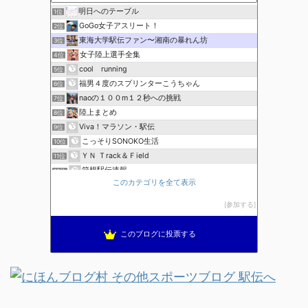
明日へのテーブル
1位
GoGo女子アスリート！
2位
東海大学駅伝ファン〜湘南の暴れん坊
3位
女子陸上選手全集
4位
cool running
5位
福男４度のスプリンターこうちゃん
6位
naoの１００m１２秒への挑戦
7位
陸上まとめ
8位
Viva！マラソン・駅伝
9位
こっそりSONOKO生活
10位
ＹＮ Ｔrack＆Ｆield
11位
箱根駅伝速報
12位
このカテゴリを全て表示
走
13位
陸上競技ログ
14位
参加する
週１回走る会ブログ
15位
このブログに投票する