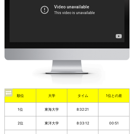
順位
大学
タイム
1位との差
1位
東海大学
8:32:21
2位
東洋大学
8:33:12
00:51