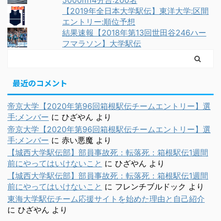
【2019年全日本大学駅伝】東洋大学:区間
エントリー:順位予想
結果速報【2018年第13回世田谷246ハー
フマラソン】大学駅伝
最近のコメント
帝京大学【2020年第96回箱根駅伝チームエントリー】選
手:メンバー
に
ひざやん
より
帝京大学【2020年第96回箱根駅伝チームエントリー】選
手:メンバー
に
赤い悪魔
より
【城西大学駅伝部】部員事故死：転落死：箱根駅伝1週間
前にやってはいけないこと
に
ひざやん
より
【城西大学駅伝部】部員事故死：転落死：箱根駅伝1週間
前にやってはいけないこと
に
フレンチブルドック
より
東海大学駅伝チーム応援サイトを始めた理由と自己紹介
に
ひざやん
より