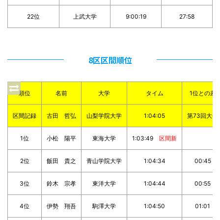
22位
上武大学
9:00:19
27:58
8区区間順位
順位
名前
大学
タイム
1位との差
区間記録
古田 哲弘
山梨学院大学
1:04:05
第73回大会
1位
小松 陽平
東海大学
1:03:49
区間新
2位
飯田 貴之
青山学院大学
1:04:34
00:45
3位
鈴木 宗孝
東洋大学
1:04:44
00:55
4位
伊勢 翔吾
駒澤大学
1:04:50
01:01