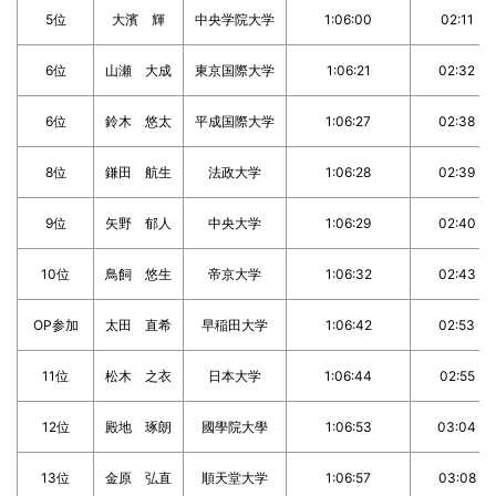
5位
大濱 輝
中央学院大学
1:06:00
02:11
6位
山瀬 大成
東京国際大学
1:06:21
02:32
6位
鈴木 悠太
平成国際大学
1:06:27
02:38
8位
鎌田 航生
法政大学
1:06:28
02:39
9位
矢野 郁人
中央大学
1:06:29
02:40
10位
鳥飼 悠生
帝京大学
1:06:32
02:43
OP参加
太田 直希
早稲田大学
1:06:42
02:53
11位
松木 之衣
日本大学
1:06:44
02:55
12位
殿地 琢朗
國學院大學
1:06:53
03:04
13位
金原 弘直
順天堂大学
1:06:57
03:08