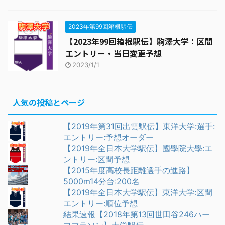
2023年第99回箱根駅伝
【2023年99回箱根駅伝】駒澤大学：区間
エントリー・当日変更予想
2023/1/1
人気の投稿とページ
【2019年第31回出雲駅伝】東洋大学:選手:
エントリー:予想オーダー
【2019年全日本大学駅伝】國學院大學:エ
ントリー:区間予想
【2015年度高校長距離選手の進路】
5000m14分台:200名
【2019年全日本大学駅伝】東洋大学:区間
エントリー:順位予想
結果速報【2018年第13回世田谷246ハー