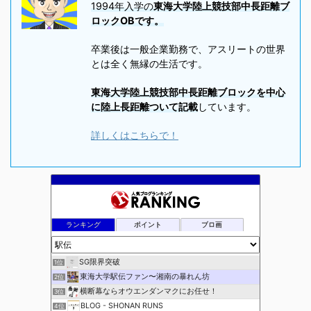
1994年入学の
東海大学陸上競技部中長距離ブ
ロックOBです。
卒業後は一般企業勤務で、アスリートの世界
とは全く無縁の生活です。
東海大学陸上競技部中長距離ブロックを中心
に陸上長距離ついて記載
しています。
詳しくはこちらで！
ランキング
ポイント
ブロ画
SG限界突破
1位
東海大学駅伝ファン〜湘南の暴れん坊
2位
横断幕ならオウエンダンマクにお任せ！
3位
BLOG - SHONAN RUNS
4位