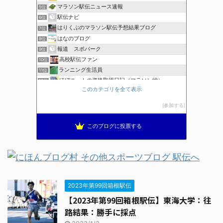
マラソン駅伝ニュース速報
5位
駅伝ナビ
6位
はりくぶのマラソン駅伝予想結果ブログ
7位
はなのブログ
8位
報道 スポパーク
9位
高校駅伝ファン
10位
ランニング生活員
11位
ほぼニートの資格取得日記（マラソン編）
12位
このカテゴリを全て表示
ブレインランナーズのマラソン日記
13位
全国高校駅伝速報
14位
参加する
THE HAKONE EKIDEN ー箱根駅伝ー
15位
このブログに投票する
2023年第99回箱根駅伝
【2023年第99回箱根駅伝】東海大学：往
路結果：勝手に採点