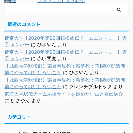
フマラソン】大学駅伝
最近のコメント
帝京大学【2020年第96回箱根駅伝チームエントリー】選
手:メンバー
に
ひざやん
より
帝京大学【2020年第96回箱根駅伝チームエントリー】選
手:メンバー
に
赤い悪魔
より
【城西大学駅伝部】部員事故死：転落死：箱根駅伝1週間
前にやってはいけないこと
に
ひざやん
より
【城西大学駅伝部】部員事故死：転落死：箱根駅伝1週間
前にやってはいけないこと
に
フレンチブルドック
より
東海大学駅伝チーム応援サイトを始めた理由と自己紹介
に
ひざやん
より
カテゴリー