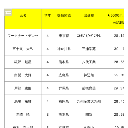
氏名
学年
登録陸協
出身校
★5000m、1
公認最高
ワークナー・デレセ
4
東京都
ｴﾁｵﾋﾟｱ/ﾒﾀﾞﾆｱﾚﾑ
28 . 14 .
五十嵐 大己
4
神奈川県
三浦学苑
30 . 19 .
硴野 魁星
4
熊本県
八代工業
28 . 55 .
白髪 大輝
4
広島県
神辺旭
29 . 33 .
戸部 凌佑
4
群馬県
前橋育英
29 . 34 .
馬場 祐輔
4
福岡県
九州産業大九州
28 . 43 .
赤﨑 暁
3
熊本県
開新
28 . 53 .
楠本 幸太郎
3
京都府
久御山
29 . 55 .