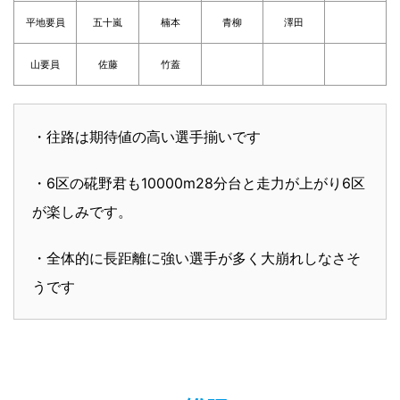
平地要員
五十嵐
楠本
青柳
澤田
山要員
佐藤
竹蓋
・往路は期待値の高い選手揃いです
・6区の硴野君も10000m28分台と走力が上がり6区
が楽しみです。
・全体的に長距離に強い選手が多く大崩れしなさそ
うです