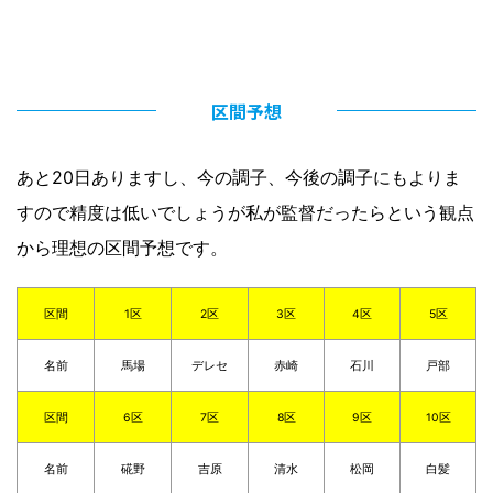
区間予想
あと20日ありますし、今の調子、今後の調子にもよりま
すので精度は低いでしょうが私が監督だったらという観点
から理想の区間予想です。
区間
1区
2区
3区
4区
5区
名前
馬場
デレセ
赤崎
石川
戸部
区間
6区
7区
8区
9区
10区
名前
硴野
吉原
清水
松岡
白髪