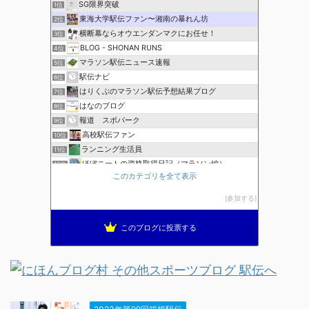
SG限界突破
1位
東海大学駅伝ファン〜湘南の暴れん坊
2位
横断幕ならオウエンダンマクにお任せ！
3位
BLOG - SHONAN RUNS
4位
マラソン駅伝ニュース速報
5位
駅伝ナビ
6位
はりくぶのマラソン駅伝予想結果ブログ
7位
はなのブログ
8位
報道 スポパーク
9位
高校駅伝ファン
10位
ランニング生活員
11位
ほぼニートの資格取得日記（マラソン編）
12位
このカテゴリを全て表示
ブレインランナーズのマラソン日記
13位
全国高校駅伝速報
14位
参加する
THE HAKONE EKIDEN ー箱根駅伝ー
15位
このブログに投票する