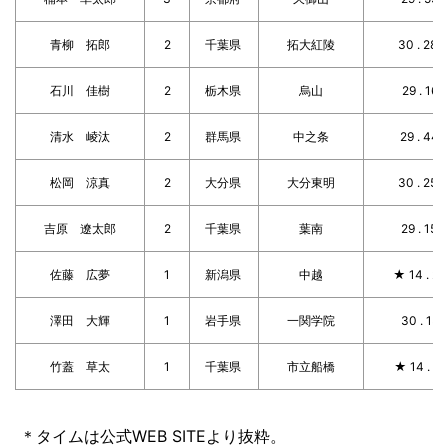
青柳 拓郎
2
千葉県
拓大紅陵
30 . 28 .
石川 佳樹
2
栃木県
烏山
29 . 16 .
清水 崚汰
2
群馬県
中之条
29 . 44 .
松岡 涼真
2
大分県
大分東明
30 . 25 .
吉原 遼太郎
2
千葉県
葉南
29 . 15 .
佐藤 広夢
1
新潟県
中越
★ 14 . 27 
澤田 大輝
1
岩手県
一関学院
30 . 15 .
竹蓋 草太
1
千葉県
市立船橋
★ 14 . 51 
＊タイムは公式WEB SITEより抜粋。