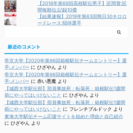
【2018年第69回高校駅伝男子】区間賞:区
間毎順位:記録10傑
【結果速報】2019年第63回熊日30キロロ
ードレース:招待選手
最近のコメント
帝京大学【2020年第96回箱根駅伝チームエントリー】選
手:メンバー
に
ひざやん
より
帝京大学【2020年第96回箱根駅伝チームエントリー】選
手:メンバー
に
赤い悪魔
より
【城西大学駅伝部】部員事故死：転落死：箱根駅伝1週間
前にやってはいけないこと
に
ひざやん
より
【城西大学駅伝部】部員事故死：転落死：箱根駅伝1週間
前にやってはいけないこと
に
フレンチブルドック
より
東海大学駅伝チーム応援サイトを始めた理由と自己紹介
に
ひざやん
より