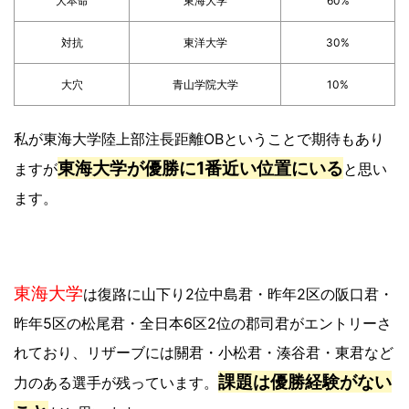
大本命
東海大学
60%
対抗
東洋大学
30%
大穴
青山学院大学
10%
私が東海大学陸上部注長距離OBということで期待もあり
東海大学が優勝に1番近い位置にいる
ますが
と思い
ます。
東海大学
は復路に山下り2位中島君・昨年2区の阪口君・
昨年5区の松尾君・全日本6区2位の郡司君がエントリーさ
れており、リザーブには關君・小松君・湊谷君・東君など
課題は優勝経験がない
力のある選手が残っています。