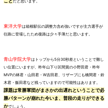
こと
だと思います。
東洋大学
は箱根駅伝の調整力含め強いですが主力選手が
往路に登場したため復路は少々手薄だと思います。
青山学院大学
はトップから5分30秒差ということで難し
い位置にいますが、昨年山下り区間賞の小野田君・昨年
MVPの林君・山田君・W吉田君、リザーブにも橋間君・鈴
木君・飯田君など残っていますので可能性はあります。
課題は常勝軍団がまさかの出遅れということで必
勝パターンが崩れた今いま、普段の走りができる
か
でしょう。