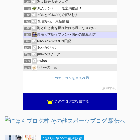
週１回走る会ブログ
13位
凡人ランナー、走之助物語！
14位
ビルとビルの間で寝込む人
15位
出雲駅伝 最新情報
16位
海と山と街を駆け抜ける風になりたい
17位
東海大学駅伝ファン〜湘南の暴れん坊
18位
NANAパパのRUN日記
19位
おいかけっこ
20位
jinnkoのブログ
21位
swiss
22位
hi:kunの日記
23位
ランニングと酒とグルメ
24位
このカテゴリを全て表示
にっきのもと２００７
25位
参加する
このブログに投票する
2023年第99回箱根駅伝