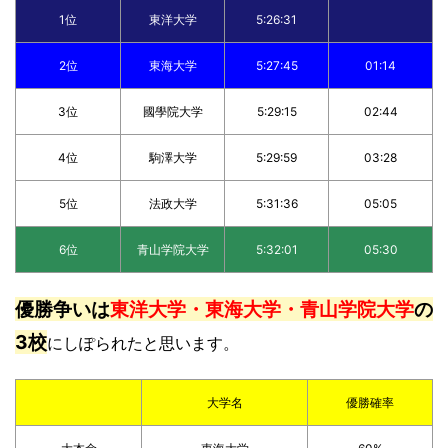
1位
東洋大学
5:26:31
2位
東海大学
5:27:45
01:14
3位
國學院大学
5:29:15
02:44
4位
駒澤大学
5:29:59
03:28
5位
法政大学
5:31:36
05:05
6位
青山学院大学
5:32:01
05:30
優勝争いは
東洋大学・東海大学・青山学院大学
の
3校
にしぽられたと思います。
大学名
優勝確率