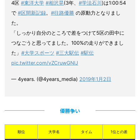
4区
#東洋大学
#相沢晃
(3年、
#学法石川
)は1:00:54
で
#区間新記録
。
#往路優勝
の原動力となりまし
た。
「しっかり自分のところで差をつけて5区の田中に
つなごうと思ってました。100%の走りができまし
た」
#大学スポーツ
#三大駅伝
#駅伝
pic.twitter.com/vZCruwGNIJ
— 4years. (@4years_media)
2019年1月2日
優勝争い
順位
大学名
タイム
1位との差