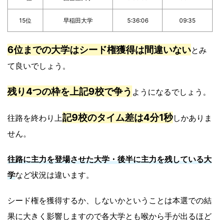
15位
早稲田大学
5:36:06
09:35
6位までの大学はシード権獲得は間違いない
とみ
て良いでしょう。
残り4つの枠を上記9校で争う
ようになるでしょう。
記9校のタイム差は4分1秒
往路を終わり上
しかありま
せん。
往路に主力を登場させた大学・後半に主力を残している大
学
など状況は違います。
シード権を獲得するか、しないかということは本選での結
果に大きく影響しますので各大学とも喉から手が出るほど