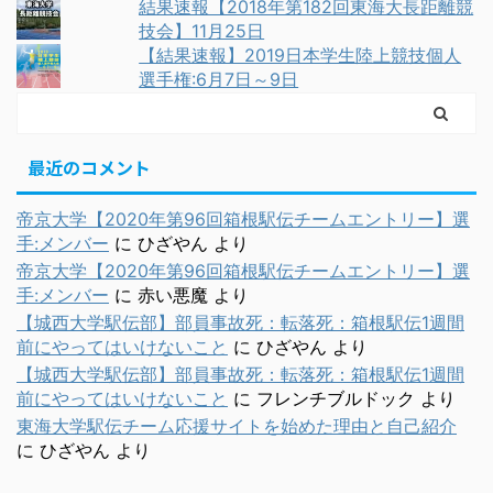
結果速報【2018年第182回東海大長距離競
技会】11月25日
【結果速報】2019日本学生陸上競技個人
選手権:6月7日～9日
最近のコメント
帝京大学【2020年第96回箱根駅伝チームエントリー】選
手:メンバー
に
ひざやん
より
帝京大学【2020年第96回箱根駅伝チームエントリー】選
手:メンバー
に
赤い悪魔
より
【城西大学駅伝部】部員事故死：転落死：箱根駅伝1週間
前にやってはいけないこと
に
ひざやん
より
【城西大学駅伝部】部員事故死：転落死：箱根駅伝1週間
前にやってはいけないこと
に
フレンチブルドック
より
東海大学駅伝チーム応援サイトを始めた理由と自己紹介
に
ひざやん
より