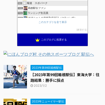
報道 スポパーク
9位
高校駅伝ファン
10位
ランニング生活員
11位
ほぼニートの資格取得日記（マラソン編）
12位
このカテゴリを全て表示
ブレインランナーズのマラソン日記
13位
全国高校駅伝速報
14位
参加する
THE HAKONE EKIDEN ー箱根駅伝ー
15位
このブログに投票する
2023年第99回箱根駅伝
【2023年第99回箱根駅伝】東海大学：往
路結果：勝手に採点
2023/1/2
2023年ニューイヤー駅伝