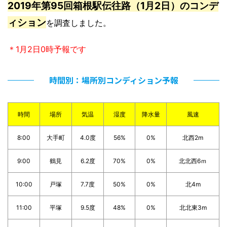
2019年第95回箱根駅伝往路（1月2日）のコンデ
ィション
を調査しました。
＊1月2日0時予報です
時間別：場所別コンディション予報
時間
場所
気温
湿度
降水量
風速
8:00
大手町
4.0度
56%
0%
北西2m
9:00
鶴見
6.2度
70%
0%
北北西6ｍ
10:00
戸塚
7.7度
50%
0%
北4m
11:00
平塚
9.5度
48%
0%
北北東3m