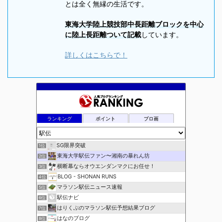
とは全く無縁の生活です。
東海大学陸上競技部中長距離ブロックを中心
に陸上長距離ついて記載
しています。
詳しくはこちらで！
ランキング
ポイント
ブロ画
SG限界突破
1位
東海大学駅伝ファン〜湘南の暴れん坊
2位
横断幕ならオウエンダンマクにお任せ！
3位
BLOG - SHONAN RUNS
4位
マラソン駅伝ニュース速報
5位
駅伝ナビ
6位
はりくぶのマラソン駅伝予想結果ブログ
7位
はなのブログ
8位