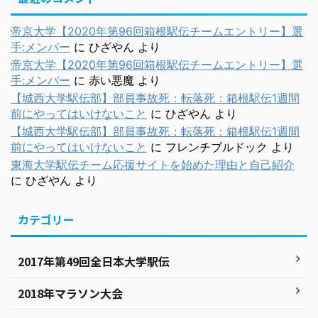
帝京大学【2020年第96回箱根駅伝チームエントリー】選
手:メンバー
に
ひざやん
より
帝京大学【2020年第96回箱根駅伝チームエントリー】選
手:メンバー
に
赤い悪魔
より
【城西大学駅伝部】部員事故死：転落死：箱根駅伝1週間
前にやってはいけないこと
に
ひざやん
より
【城西大学駅伝部】部員事故死：転落死：箱根駅伝1週間
前にやってはいけないこと
に
フレンチブルドック
より
東海大学駅伝チーム応援サイトを始めた理由と自己紹介
に
ひざやん
より
カテゴリー
2017年第49回全日本大学駅伝
2018年マラソン大会