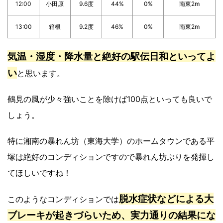
12:00
小田原
9.6度
44%
0%
南東2m
13:00
箱根
9.2度
46%
0%
南東2m
気温・湿度・降水量と絶好の駅伝日和といってよ
い
と思います。
鶴見の風が少々強いことを除けば100点といっても良いで
しょう。
特に湘南の暴れん坊（東海大学）のホームタウンである平
塚は絶好のコンディションですので暴れん坊ぶりを発揮し
てほしいですね！
脱水症状などによる大
このようなコンディションでは
ブレーキが起きづらいため、実力通りの結果にな