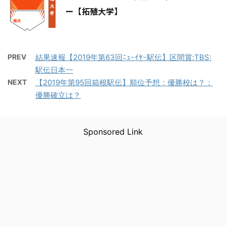
ー【拓殖大学】
PREV
結果速報【2019年第63回ﾆｭｰｲﾔｰ駅伝】区間賞:TBS:
駅伝日本一
NEXT
【2019年第95回箱根駅伝】順位予想：優勝校は？：
優勝確立は？
Sponsored Link