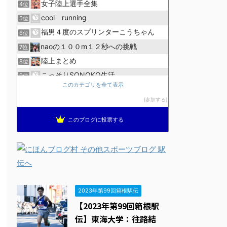
女子陸上選手全集
4位
cool running
5位
福男４度のスプリンターこうちゃん
6位
naoの１００m１２秒への挑戦
7位
陸上まとめ
8位
こっそりSONOKO生活
9位
このカテゴリを全て表示
箱根駅伝速報
10位
参加する
走
11位
陸上競技ログ
12位
このブログに投票する
週１回走る会ブログ
13位
凡人ランナー、走之助物語！
14位
ビルとビルの間で寝込む人
15位
2023年第99回箱根駅伝
【2023年第99回箱根駅
伝】東海大学：往路結