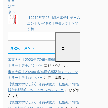
【2019年第95回箱根駅伝】チーム
エントリー16名【中央大学】区間
予想
最近のコメント
帝京大学【2020年第96回箱根駅伝チームエン
トリー】選手:メンバー
に
ひざやん
より
帝京大学【2020年第96回箱根駅伝チームエン
トリー】選手:メンバー
に
赤い悪魔
より
【城西大学駅伝部】部員事故死：転落死：箱根
駅伝1週間前にやってはいけないこと
に
ひざや
ん
より
【城西大学駅伝部】部員事故死：転落死：箱根
駅伝1週間前にやってはいけないこと
に
フレン