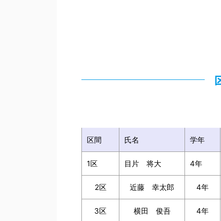
区間
氏名
学年
1区
目片 将大
4年
2区
近藤 幸太郎
4年
3区
横田 俊吾
4年