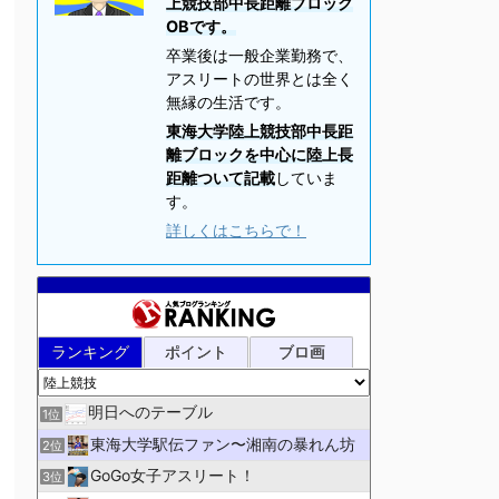
上競技部中長距離ブロック
OBです。
卒業後は一般企業勤務で、
アスリートの世界とは全く
無縁の生活です。
東海大学陸上競技部中長距
離ブロックを中心に陸上長
距離ついて記載
していま
す。
詳しくはこちらで！
ランキング
ポイント
ブロ画
明日へのテーブル
1位
東海大学駅伝ファン〜湘南の暴れん坊
2位
GoGo女子アスリート！
3位