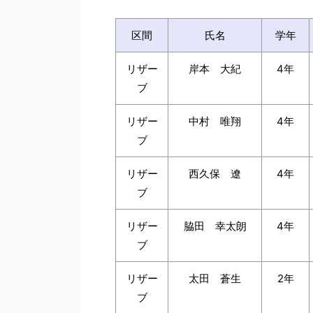
区間
氏名
学年
リザー
岸本 大紀
4年
ブ
リザー
中村 唯翔
4年
ブ
リザー
西久保 遼
4年
ブ
リザー
脇田 幸太朗
4年
ブ
リザー
太田 蒼生
2年
ブ