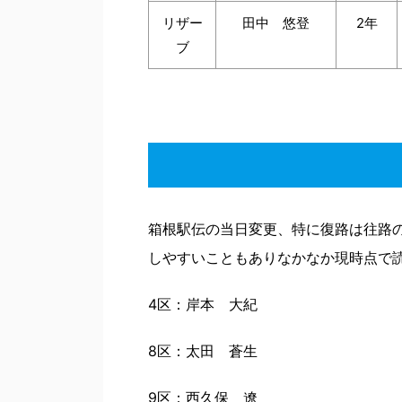
リザー
田中 悠登
2年
ブ
箱根駅伝の当日変更、特に復路は往路
しやすいこともありなかなか現時点で
4区：岸本 大紀
8区：太田 蒼生
9区：西久保 遼