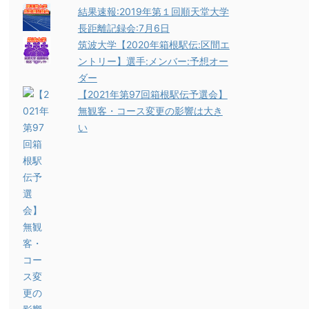
結果速報:2019年第１回順天堂大学
長距離記録会:7月6日
筑波大学【2020年箱根駅伝:区間エ
ントリー】選手:メンバー:予想オー
ダー
【2021年第97回箱根駅伝予選会】
無観客・コース変更の影響は大き
い