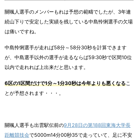
關颯人選手のメンバーもれは予想の範疇でしたが、3年連
続山下りで安定した実績を残している中島怜悧選手の欠場
は痛いですね。
中島怜悧選手が走れば58分～58分30秒を計算できます
が、中島選手以外の選手が走るならば59:30秒で区間10位
以内で走れれば上出来だと思います。
6区の1区間だけで1分～1分30秒は今年よりも悪くなる
こ
とが予想されます・・・。
關颯人選手も出雲駅伝前の
9月28日の第188回東海大学長
距離競技会
で5000m14分00秒35で走っていて、足に不安