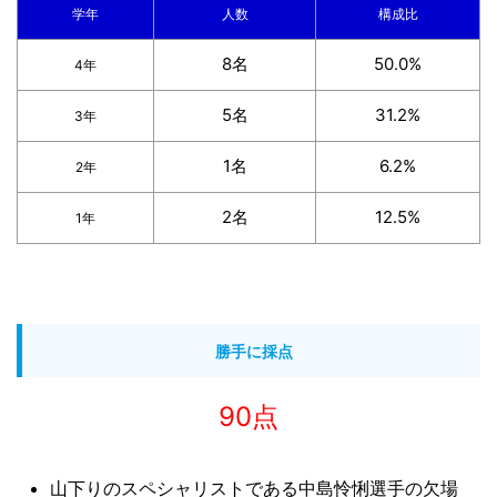
学年
人数
構成比
8名
50.0%
4年
5名
31.2%
3年
1名
6.2%
2年
2名
12.5%
1年
勝手に採点
90点
山下りのスペシャリストである中島怜悧選手の欠場