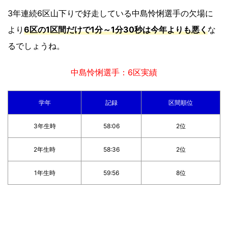
3年連続6区山下りで好走している中島怜悧選手の欠場に
より
6区の1区間だけで1分～1分30秒は今年よりも悪く
な
るでしょうね。
中島怜悧選手：6区実績
学年
記録
区間順位
3年生時
58:06
2位
2年生時
58:36
2位
1年生時
59:56
8位