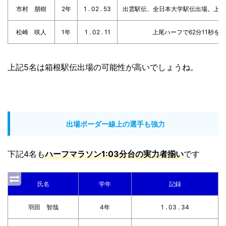
市村 朋樹
2年
1 . 02 . 53
出雲駅伝、全日本大学駅伝出場。上尾ハ
松崎 咲人
1年
1 . 02 . 11
上尾ハーフで62分11秒を
上記5名は箱根駅伝出場の可能性が高いでしょうね。
出場ボーダー線上の選手も強力
下記4名も
ハーフマラソン1:03分台の実力者揃い
です
氏名
学年
記録
羽田 智哉
4年
1 . 03 . 34