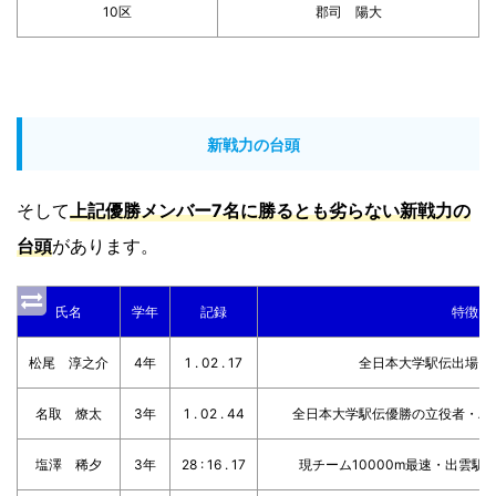
10区
郡司 陽大
新戦力の台頭
そして
上記優勝メンバー7名に勝るとも劣らない新戦力の
台頭
があります。
氏名
学年
記録
特徴
松尾 淳之介
4年
1 . 02 . 17
全日本大学駅伝出場。
名取 燎太
3年
1 . 02 . 44
全日本大学駅伝優勝の立役者・ハ
塩澤 稀夕
3年
28 : 16 . 17
現チーム10000m最速・出雲駅