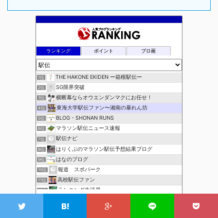
ランキング
ポイント
ブロ画
THE HAKONE EKIDEN ー箱根駅伝ー
1位
SG限界突破
2位
横断幕ならオウエンダンマクにお任せ！
3位
東海大学駅伝ファン〜湘南の暴れん坊
4位
BLOG - SHONAN RUNS
5位
マラソン駅伝ニュース速報
6位
駅伝ナビ
7位
はりくぶのマラソン駅伝予想結果ブログ
8位
はなのブログ
9位
報道 スポパーク
10位
高校駅伝ファン
11位
ランニング生活員
12位
このカテゴリを全て表示
ほぼニートの資格取得日記（マラソン編）
13位
ブレインランナーズのマラソン日記
14位
参加する