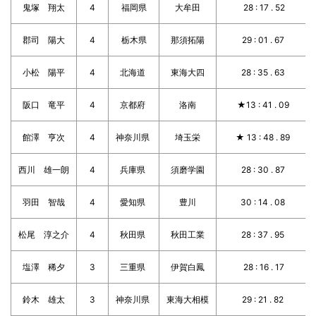
鬼塚 翔太
4
福岡県
大牟田
28 : 17 . 52
郡司 陽大
4
栃木県
那須拓陽
29 : 01 . 67
小松 陽平
4
北海道
東海大四
28 : 35 . 63
阪口 竜平
4
京都府
洛南
★13 : 41 . 09
館澤 亨次
4
神奈川県
埼玉栄
★ 13 : 48 . 89
西川 雄一朗
4
兵庫県
須磨学園
28 : 30 . 87
羽田 智哉
4
愛知県
豊川
30 : 14 . 08
松尾 淳之介
4
秋田県
秋田工業
28 : 37 . 95
塩澤 稀夕
3
三重県
伊賀白鳳
28 : 16 . 17
鈴木 雄太
3
神奈川県
東海大相模
29 : 21 . 82