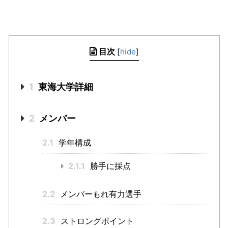
目次
[
hide
]
1
東海大学詳細
2
メンバー
2.1
学年構成
2.1.1
勝手に採点
2.2
メンバーもれ有力選手
2.3
ストロングポイント