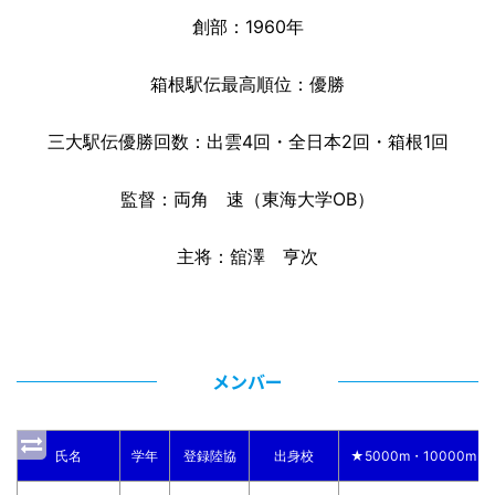
創部：1960年
箱根駅伝最高順位：優勝
三大駅伝優勝回数：出雲4回・全日本2回・箱根1回
監督：両角 速（東海大学OB）
主将：舘澤 亨次
メンバー
氏名
学年
登録陸協
出身校
★5000m・10000m