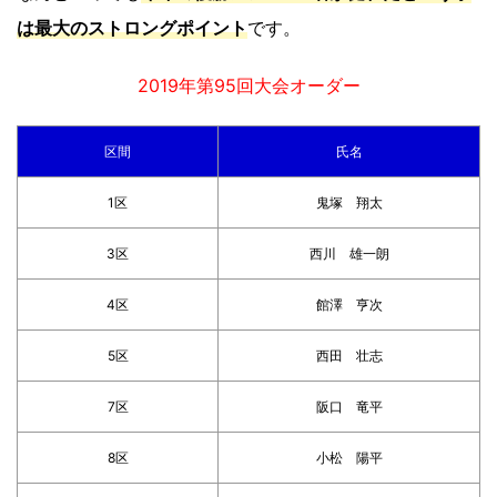
は最大のストロングポイント
です。
2019年第95回大会オーダー
区間
氏名
1区
鬼塚 翔太
3区
西川 雄一朗
4区
館澤 亨次
5区
西田 壮志
7区
阪口 竜平
8区
小松 陽平