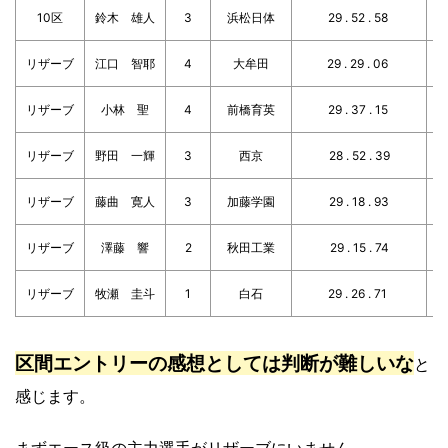
10区
鈴木 雄人
3
浜松日体
29 . 52 . 58
リザーブ
江口 智耶
4
大牟田
29 . 29 . 06
リザーブ
小林 聖
4
前橋育英
29 . 37 . 15
リザーブ
野田 一輝
3
西京
28 . 52 . 39
リザーブ
藤曲 寛人
3
加藤学園
29 . 18 . 93
リザーブ
澤藤 響
2
秋田工業
29 . 15 . 74
リザーブ
牧瀬 圭斗
1
白石
29 . 26 . 71
区間エントリーの感想としては判断が難しいな
と
感じます。
まずエース級の主力選手がリザーブにいません。