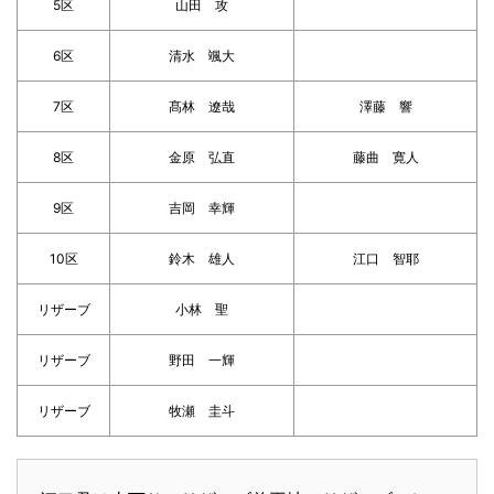
5区
山田 攻
6区
清水 颯大
7区
髙林 遼哉
澤藤 響
8区
金原 弘直
藤曲 寛人
9区
吉岡 幸輝
10区
鈴木 雄人
江口 智耶
リザーブ
小林 聖
リザーブ
野田 一輝
リザーブ
牧瀬 圭斗