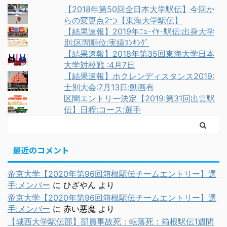
【2018年第50回全日本大学駅伝】今回か
らの変更点2つ【東海大学駅伝】
【結果速報】2019年ﾆｭｰｲﾔｰ駅伝:出身大学
別:区間順位:実績ﾗﾝｷﾝｸﾞ
【結果速報】2018年第35回東海大学日本
大学対校戦 :4月7日
【結果速報】ホクレンディスタンス2019:
士別大会:7月13日:動画有
区間エントリー決定【2019:第31回出雲駅
伝】日程:コース:選手
最近のコメント
帝京大学【2020年第96回箱根駅伝チームエントリー】選
手:メンバー
に
ひざやん
より
帝京大学【2020年第96回箱根駅伝チームエントリー】選
手:メンバー
に
赤い悪魔
より
【城西大学駅伝部】部員事故死：転落死：箱根駅伝1週間