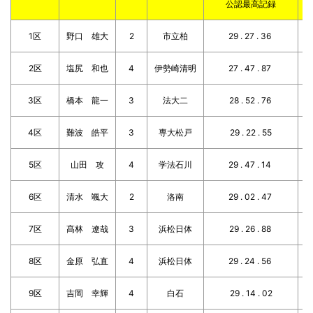
公認最高記録
1区
野口 雄大
2
市立柏
29 . 27 . 36
2区
塩尻 和也
4
伊勢崎清明
27 . 47 . 87
3区
橋本 龍一
3
法大二
28 . 52 . 76
4区
難波 皓平
3
専大松戸
29 . 22 . 55
5区
山田 攻
4
学法石川
29 . 47 . 14
6区
清水 颯大
2
洛南
29 . 02 . 47
7区
髙林 遼哉
3
浜松日体
29 . 26 . 88
8区
金原 弘直
4
浜松日体
29 . 24 . 56
9区
吉岡 幸輝
4
白石
29 . 14 . 02