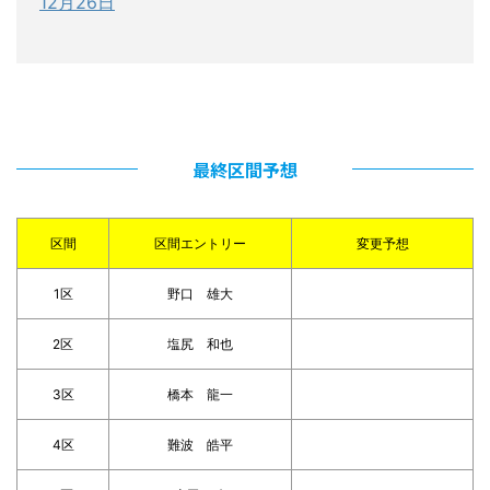
12月26日
最終区間予想
区間
区間エントリー
変更予想
1区
野口 雄大
2区
塩尻 和也
3区
橋本 龍一
4区
難波 皓平