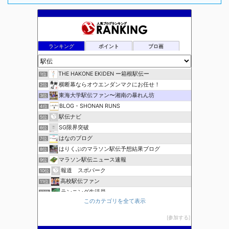
ランキング
ポイント
ブロ画
THE HAKONE EKIDEN ー箱根駅伝ー
1位
横断幕ならオウエンダンマクにお任せ！
2位
東海大学駅伝ファン〜湘南の暴れん坊
3位
BLOG - SHONAN RUNS
4位
駅伝ナビ
5位
SG限界突破
6位
はなのブログ
7位
はりくぶのマラソン駅伝予想結果ブログ
8位
マラソン駅伝ニュース速報
9位
報道 スポパーク
10位
高校駅伝ファン
11位
ランニング生活員
12位
このカテゴリを全て表示
ほぼニートの資格取得日記（マラソン編）
13位
ブレインランナーズのマラソン日記
14位
参加する
全国高校駅伝速報
15位