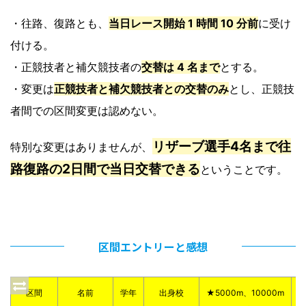
・往路、復路とも、
当日レース開始 1 時間 10 分前
に受け
付ける。
・正競技者と補欠競技者の
交替は 4 名まで
とする。
・変更は
正競技者と補欠競技者との交替のみ
とし、正競技
者間での区間変更は認めない。
リザーブ選手4名まで往
特別な変更はありませんが、
路復路の2日間で当日交替できる
ということです。
区間エントリーと感想
区間
名前
学年
出身校
★5000m、10000m