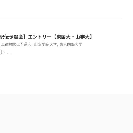
箱根駅伝予選会】エントリー【東国大・山学大】
95回箱根駅伝予選会
,
山梨学院大学
,
東京国際大学
①ゼッケン番号②大学名 ①ࡧ ...