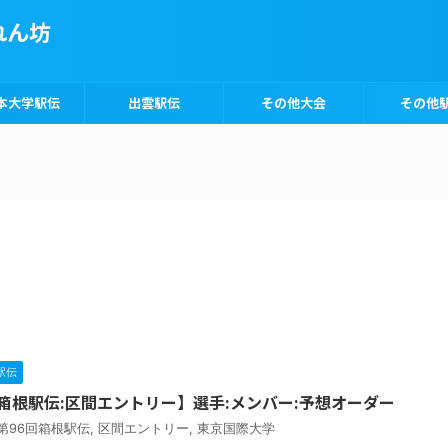
れん坊
本大学駅伝
出雲駅伝
その他大会
その他
駅伝
年箱根駅伝:区間エントリー】選手:メンバー:予想オーダー
年第96回箱根駅伝
,
区間エントリー
,
東京国際大学