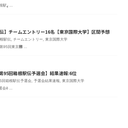
結果速報【2020年第96回箱根駅ߩ ...
根駅伝】チームエントリー16名【東京国際大学】区間予想
箱根駅伝
,
チームエントリー
,
東京国際大学
第95回東京౞ ...
年第95回箱根駅伝予選会】結果速報:6位
年95回箱根駅伝予選会
,
予選会結果速報
,
東京国際大学
ӗ ...