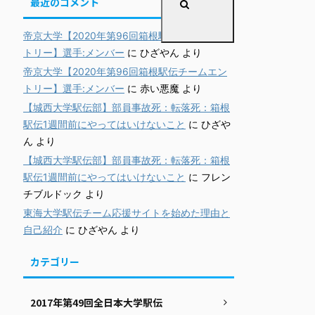
最近のコメント
帝京大学【2020年第96回箱根駅伝チームエン
トリー】選手:メンバー
に
ひざやん
より
帝京大学【2020年第96回箱根駅伝チームエン
トリー】選手:メンバー
に
赤い悪魔
より
【城西大学駅伝部】部員事故死：転落死：箱根
駅伝1週間前にやってはいけないこと
に
ひざや
ん
より
【城西大学駅伝部】部員事故死：転落死：箱根
駅伝1週間前にやってはいけないこと
に
フレン
チブルドック
より
東海大学駅伝チーム応援サイトを始めた理由と
自己紹介
に
ひざやん
より
カテゴリー
2017年第49回全日本大学駅伝