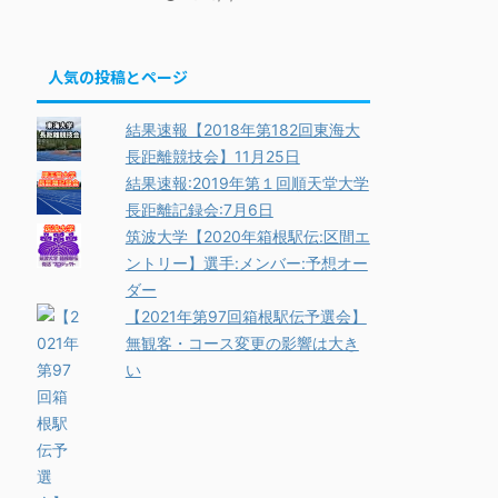
人気の投稿とページ
結果速報【2018年第182回東海大
長距離競技会】11月25日
結果速報:2019年第１回順天堂大学
長距離記録会:7月6日
筑波大学【2020年箱根駅伝:区間エ
ントリー】選手:メンバー:予想オー
ダー
【2021年第97回箱根駅伝予選会】
無観客・コース変更の影響は大き
い