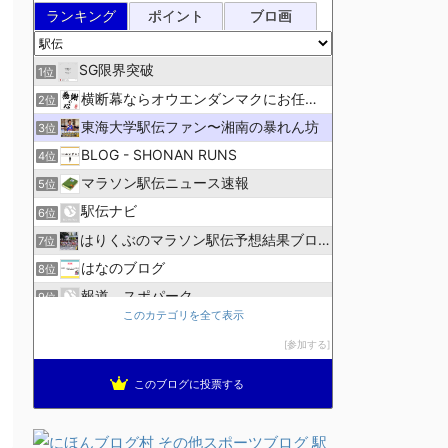
ランキング
ポイント
ブロ画
SG限界突破
1位
横断幕ならオウエンダンマクにお任せ！
2位
東海大学駅伝ファン〜湘南の暴れん坊
3位
BLOG - SHONAN RUNS
4位
マラソン駅伝ニュース速報
5位
駅伝ナビ
6位
はりくぶのマラソン駅伝予想結果ブログ
7位
はなのブログ
8位
報道 スポパーク
9位
このカテゴリを全て表示
高校駅伝ファン
10位
参加する
ランニング生活員
11位
ほぼニートの資格取得日記（マラソン編）
12位
このブログに投票する
ブレインランナーズのマラソン日記
13位
全国高校駅伝速報
14位