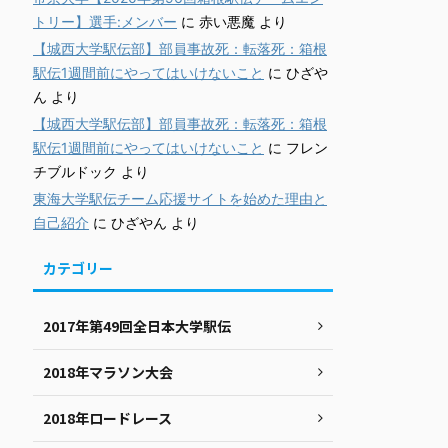
トリー】選手:メンバー
に
赤い悪魔
より
【城西大学駅伝部】部員事故死：転落死：箱根
駅伝1週間前にやってはいけないこと
に
ひざや
ん
より
【城西大学駅伝部】部員事故死：転落死：箱根
駅伝1週間前にやってはいけないこと
に
フレン
チブルドック
より
東海大学駅伝チーム応援サイトを始めた理由と
自己紹介
に
ひざやん
より
カテゴリー
2017年第49回全日本大学駅伝
2018年マラソン大会
2018年ロードレース