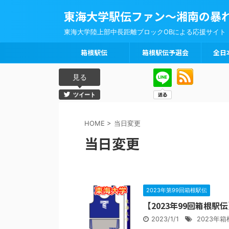
東海大学駅伝ファン～湘南の暴
東海大学陸上部中長距離ブロックOBによる応援サイト
箱根駅伝
箱根駅伝予選会
全日
見る
ツイート
HOME
>
当日変更
当日変更
2023年第99回箱根駅伝
【2023年99回箱根
2023/1/1
2023年