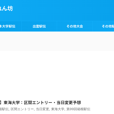
れん坊
本大学駅伝
出雲駅伝
その他大会
その他
駅伝】東海大学：区間エントリー・当日変更予想
箱根駅伝
,
区間エントリー
,
当日変更
,
東海大学
,
第99回箱根駅伝