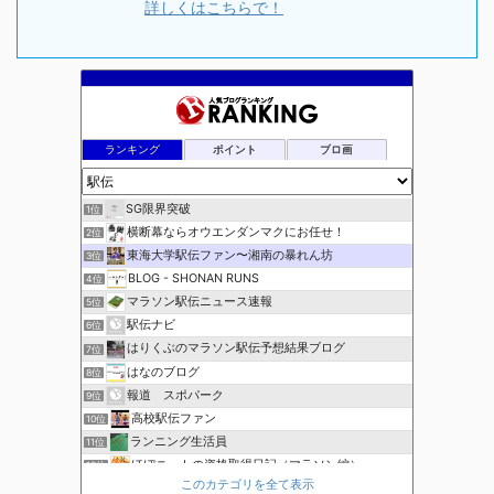
詳しくはこちらで！
ランキング
ポイント
ブロ画
SG限界突破
1位
横断幕ならオウエンダンマクにお任せ！
2位
東海大学駅伝ファン〜湘南の暴れん坊
3位
BLOG - SHONAN RUNS
4位
マラソン駅伝ニュース速報
5位
駅伝ナビ
6位
はりくぶのマラソン駅伝予想結果ブログ
7位
はなのブログ
8位
報道 スポパーク
9位
高校駅伝ファン
10位
ランニング生活員
11位
ほぼニートの資格取得日記（マラソン編）
12位
このカテゴリを全て表示
ブレインランナーズのマラソン日記
13位