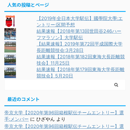
人気の投稿とページ
【2019年全日本大学駅伝】國學院大學:エ
ントリー:区間予想
結果速報【2018年第13回世田谷246ハー
フマラソン】大学駅伝
【結果速報】2019年第72回平成国際大学
長距離競技会:3月28日
結果速報【2018年第182回東海大長距離競
技会】11月25日
結果速報【2018年第179回東海大学長距離
競技会】5月20日
最近のコメント
帝京大学【2020年第96回箱根駅伝チームエントリー】選
手:メンバー
に
ひざやん
より
帝京大学【2020年第96回箱根駅伝チームエントリー】選