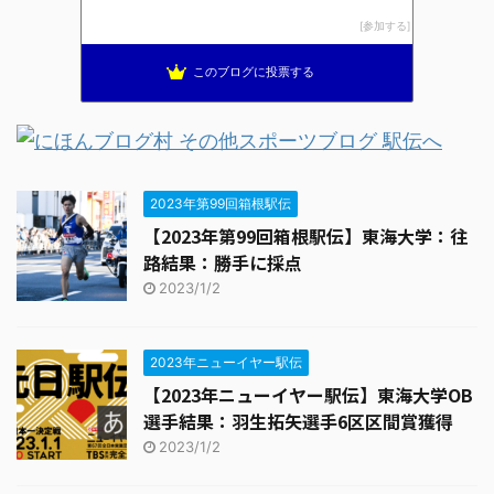
全国高校駅伝速報
14位
参加する
THE HAKONE EKIDEN ー箱根駅伝ー
15位
このブログに投票する
2023年第99回箱根駅伝
【2023年第99回箱根駅伝】東海大学：往
路結果：勝手に採点
2023/1/2
2023年ニューイヤー駅伝
【2023年ニューイヤー駅伝】東海大学OB
選手結果：羽生拓矢選手6区区間賞獲得
2023/1/2