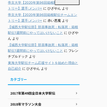
帝京大学【2020年第96回箱根駅伝チームエン
トリー】選手:メンバー
に
ひざやん
より
帝京大学【2020年第96回箱根駅伝チームエン
トリー】選手:メンバー
に
赤い悪魔
より
【城西大学駅伝部】部員事故死：転落死：箱根
駅伝1週間前にやってはいけないこと
に
ひざや
ん
より
【城西大学駅伝部】部員事故死：転落死：箱根
駅伝1週間前にやってはいけないこと
に
フレン
チブルドック
より
東海大学駅伝チーム応援サイトを始めた理由と
自己紹介
に
ひざやん
より
カテゴリー
2017年第49回全日本大学駅伝
2018年マラソン大会