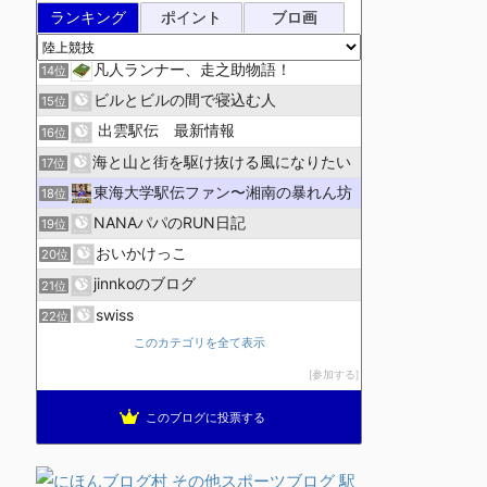
陸上競技ログ
12位
ランキング
ポイント
ブロ画
週１回走る会ブログ
13位
凡人ランナー、走之助物語！
14位
ビルとビルの間で寝込む人
15位
出雲駅伝 最新情報
16位
海と山と街を駆け抜ける風になりたい
17位
東海大学駅伝ファン〜湘南の暴れん坊
18位
NANAパパのRUN日記
19位
おいかけっこ
20位
jinnkoのブログ
21位
swiss
22位
hi:kunの日記
このカテゴリを全て表示
23位
ランニングと酒とグルメ
参加する
24位
にっきのもと２００７
25位
このブログに投票する