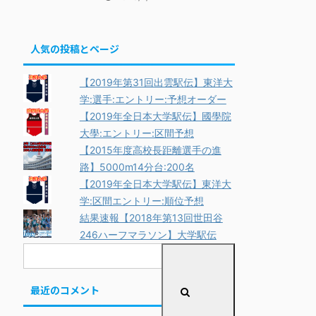
人気の投稿とページ
【2019年第31回出雲駅伝】東洋大
学:選手:エントリー:予想オーダー
【2019年全日本大学駅伝】國學院
大學:エントリー:区間予想
【2015年度高校長距離選手の進
路】5000m14分台:200名
【2019年全日本大学駅伝】東洋大
学:区間エントリー:順位予想
結果速報【2018年第13回世田谷
246ハーフマラソン】大学駅伝
最近のコメント