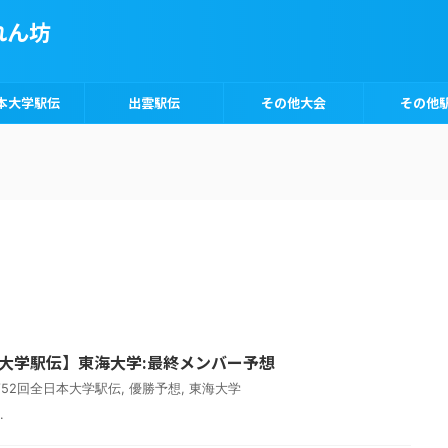
れん坊
本大学駅伝
出雲駅伝
その他大会
その他
日本大学駅伝】東海大学:最終メンバー予想
第52回全日本大学駅伝
,
優勝予想
,
東海大学
.