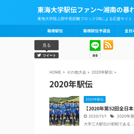
東海大学駅伝ファン～湘南の暴
東海大学陸上部中長距離ブロックOBによる応援サイト
箱根駅伝
箱根駅伝予選会
全日
見る
ツイート
HOME
>
その他大会
>
2020年駅伝
>
2020年駅伝
2020年駅伝
【2020年第52回全
2020/11/1
2020年
大学三大駅伝の初戦である ..