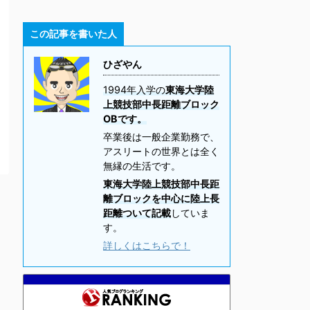
この記事を書いた人
ひざやん
1994年入学の
東海大学陸
上競技部中長距離ブロック
OBです。
卒業後は一般企業勤務で、
アスリートの世界とは全く
無縁の生活です。
東海大学陸上競技部中長距
離ブロックを中心に陸上長
距離ついて記載
していま
す。
詳しくはこちらで！
走
11位