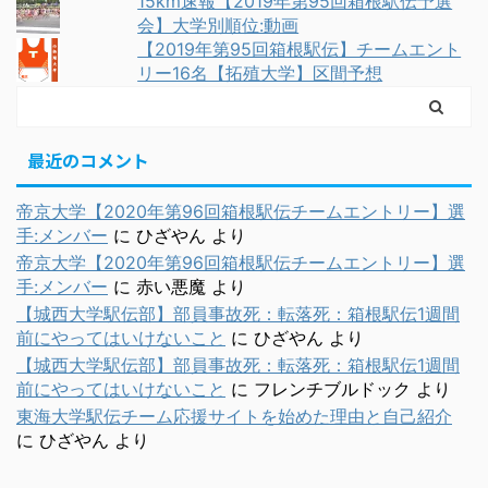
15km速報【2019年第95回箱根駅伝予選
会】大学別順位:動画
【2019年第95回箱根駅伝】チームエント
リー16名【拓殖大学】区間予想
最近のコメント
帝京大学【2020年第96回箱根駅伝チームエントリー】選
手:メンバー
に
ひざやん
より
帝京大学【2020年第96回箱根駅伝チームエントリー】選
手:メンバー
に
赤い悪魔
より
【城西大学駅伝部】部員事故死：転落死：箱根駅伝1週間
前にやってはいけないこと
に
ひざやん
より
【城西大学駅伝部】部員事故死：転落死：箱根駅伝1週間
前にやってはいけないこと
に
フレンチブルドック
より
東海大学駅伝チーム応援サイトを始めた理由と自己紹介
に
ひざやん
より