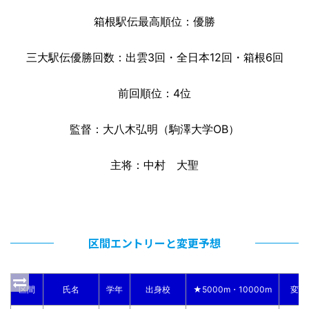
箱根駅伝最高順位：優勝
三大駅伝優勝回数：出雲3回・全日本12回・箱根6回
前回順位：4位
監督：大八木弘明（駒澤大学OB）
主将：中村 大聖
区間エントリーと変更予想
区間
氏名
学年
出身校
★5000m・10000m
変更