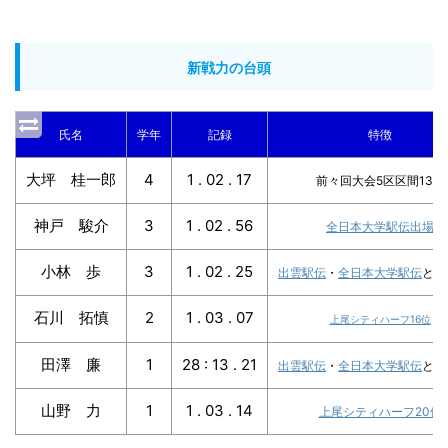
新戦力の台頭
氏名
学年
記録
特徴
大坪 桂一郎
4
1 . 02 . 17
前々回大会5区区間13位
神戸 駿介
3
1 . 02 . 56
全日本大学駅伝出場
小林 歩
3
1 . 02 . 25
出雲駅伝
・
全日本大学駅伝
と連
石川 拓慎
2
1 . 03 . 07
上尾シティハーフ16位
田澤 廉
1
28 : 13 . 21
出雲駅伝
・
全日本大学駅伝
と連
山野 力
1
1 . 03 . 14
上尾シティハーフ20位