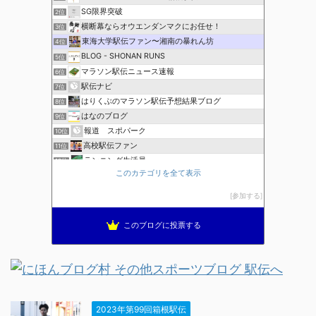
SG限界突破
2位
横断幕ならオウエンダンマクにお任せ！
3位
東海大学駅伝ファン〜湘南の暴れん坊
4位
BLOG - SHONAN RUNS
5位
マラソン駅伝ニュース速報
6位
駅伝ナビ
7位
はりくぶのマラソン駅伝予想結果ブログ
8位
はなのブログ
9位
報道 スポパーク
10位
高校駅伝ファン
11位
ランニング生活員
12位
このカテゴリを全て表示
ほぼニートの資格取得日記（マラソン編）
13位
ブレインランナーズのマラソン日記
14位
参加する
全国高校駅伝速報
15位
このブログに投票する
2023年第99回箱根駅伝