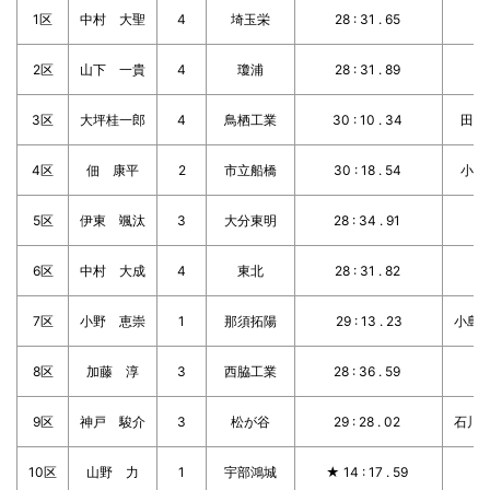
1区
中村 大聖
4
埼玉栄
28 : 31 . 65
2区
山下 一貴
4
瓊浦
28 : 31 . 89
3区
大坪桂一郎
4
鳥栖工業
30 : 10 . 34
田澤
4区
佃 康平
2
市立船橋
30 : 18 . 54
小林
5区
伊東 颯汰
3
大分東明
28 : 34 . 91
6区
中村 大成
4
東北
28 : 31 . 82
7区
小野 恵崇
1
那須拓陽
29 : 13 . 23
小島
8区
加藤 淳
3
西脇工業
28 : 36 . 59
9区
神戸 駿介
3
松が谷
29 : 28 . 02
石川
10区
山野 力
1
宇部鴻城
★ 14 : 17 . 59