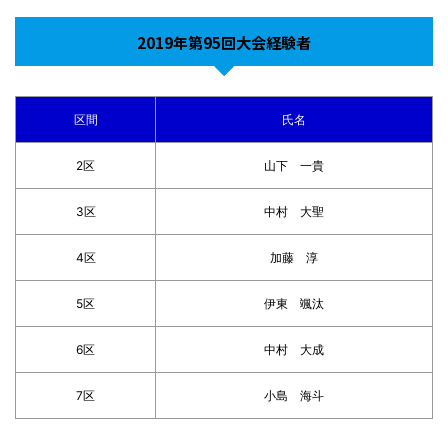
2019年第95回大会経験者
区間
氏名
2区
山下 一貴
3区
中村 大聖
4区
加藤 淳
5区
伊東 颯汰
6区
中村 大成
7区
小島 海斗