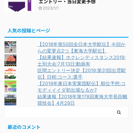
エントリー・当日変更予想
2023/1/1
人気の投稿とページ
【2018年第50回全日本大学駅伝】今回か
らの変更点2つ【東海大学駅伝】
【結果速報】ホクレンディスタンス2019:
士別大会:7月13日:動画有
区間エントリー決定【2019:第31回出雲駅
伝】日程:コース:選手
【2019年東日本実業団駅伝】順位予想:コ
モディイイダ初出場なるか?
結果速報【2018年第178回東海大学長距離
競技会】4月29日
最近のコメント