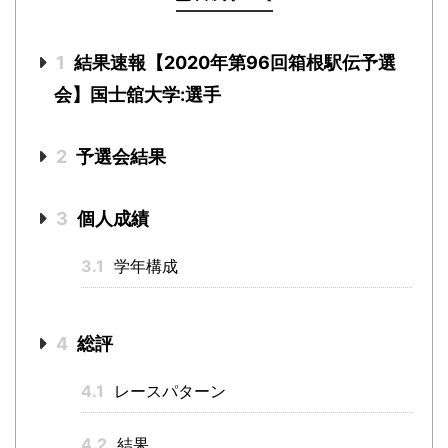
1
結果速報【2020年第96回箱根駅伝予選
会】国士舘大学:選手
2
予選会結果
3
個人成績
3.1
学年構成
4
総評
4.1
レースパターン
4.2
結果