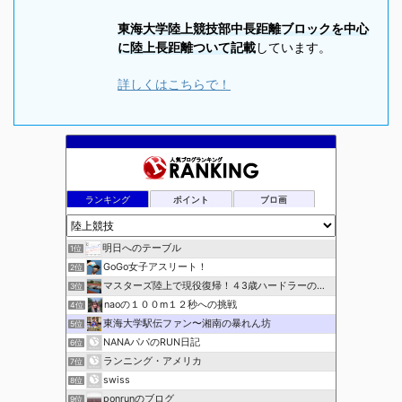
東海大学陸上競技部中長距離ブロックを中心
に陸上長距離ついて記載
しています。
詳しくはこちらで！
ランキング
ポイント
ブロ画
明日へのテーブル
1位
GoGo女子アスリート！
2位
マスターズ陸上で現役復帰！４3歳ハードラーのブログ
3位
naoの１００m１２秒への挑戦
4位
東海大学駅伝ファン〜湘南の暴れん坊
5位
NANAパパのRUN日記
6位
ランニング・アメリカ
7位
swiss
8位
ponrunのブログ
9位