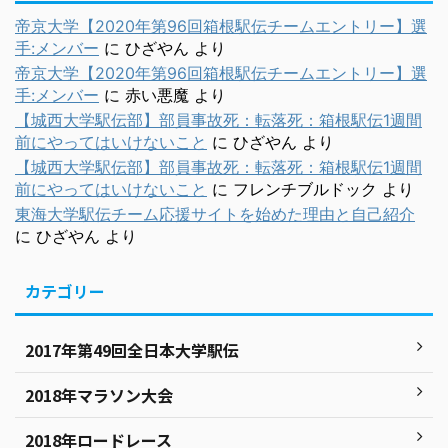
帝京大学【2020年第96回箱根駅伝チームエントリー】選
手:メンバー
に
ひざやん
より
帝京大学【2020年第96回箱根駅伝チームエントリー】選
手:メンバー
に
赤い悪魔
より
【城西大学駅伝部】部員事故死：転落死：箱根駅伝1週間
前にやってはいけないこと
に
ひざやん
より
【城西大学駅伝部】部員事故死：転落死：箱根駅伝1週間
前にやってはいけないこと
に
フレンチブルドック
より
東海大学駅伝チーム応援サイトを始めた理由と自己紹介
に
ひざやん
より
カテゴリー
2017年第49回全日本大学駅伝
2018年マラソン大会
2018年ロードレース