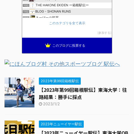
THE HAKONE EKIDEN ー箱根駅伝ー
10位
BLOG - SHONAN RUNS
11位
きーびーの部屋
12位
このカテゴリを全て表示
サロマ１００キロマラソンの挑戦
13位
女子陸上選手全集
14位
参加する
cool running
15位
このブログに投票する
2023年第99回箱根駅伝
【2023年第99回箱根駅伝】東海大学：往
路結果：勝手に採点
2023/1/2
2023年ニューイヤー駅伝
【2023年ニューイヤー駅伝】東海大学OB