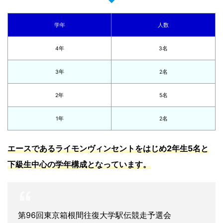
学年
人数
4年
3名
3年
2名
2年
5名
1年
2名
エースであるライモンヴィンセントをはじめ2年生5名と
下級生中心の学年構成となっています。
第96回東京箱根間往復大学駅伝競走予選会