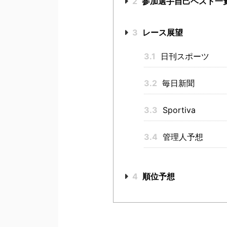
2
参加選手自己ベスト一
3
レース展望
3.1
日刊スポーツ
3.2
毎日新聞
3.3
Sportiva
3.4
管理人予想
4
順位予想