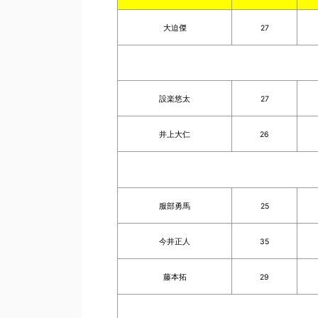
大迫傑
27
設楽悠太
27
井上大仁
26
服部勇馬
25
今井正人
35
藤本拓
29