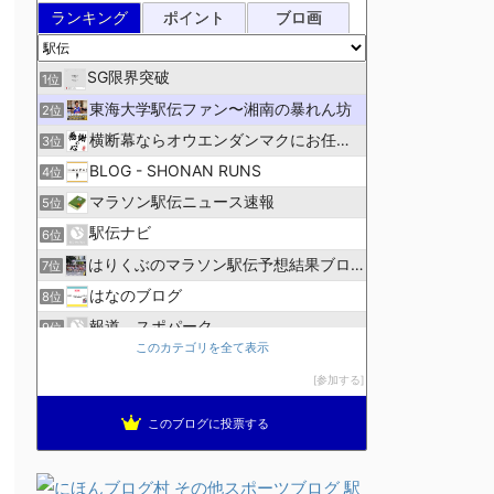
ランキング
ポイント
ブロ画
SG限界突破
1位
東海大学駅伝ファン〜湘南の暴れん坊
2位
横断幕ならオウエンダンマクにお任せ！
3位
BLOG - SHONAN RUNS
4位
マラソン駅伝ニュース速報
5位
駅伝ナビ
6位
はりくぶのマラソン駅伝予想結果ブログ
7位
はなのブログ
8位
報道 スポパーク
9位
このカテゴリを全て表示
高校駅伝ファン
10位
参加する
ランニング生活員
11位
ほぼニートの資格取得日記（マラソン編）
12位
このブログに投票する
ブレインランナーズのマラソン日記
13位
全国高校駅伝速報
14位