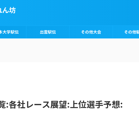
れん坊
本大学駅伝
出雲駅伝
その他大会
その他
覧:各社レース展望:上位選手予想: