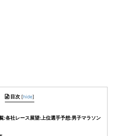
目次
[
hide
]
覧:各社レース展望:上位選手予想:男子マラソン