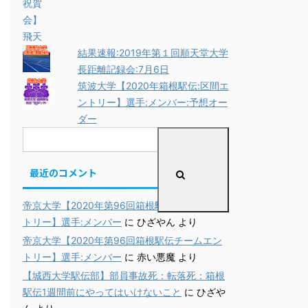
結果速報:2019年第１回順天堂大学
長距離記録会:7月6日
筑波大学【2020年箱根駅伝:区間エ
ントリー】選手:メンバー:予想オー
ダー
最近のコメント
帝京大学【2020年第96回箱根駅伝チームエン
トリー】選手:メンバー
に
ひざやん
より
帝京大学【2020年第96回箱根駅伝チームエン
トリー】選手:メンバー
に
赤い悪魔
より
【城西大学駅伝部】部員事故死：転落死：箱根
駅伝1週間前にやってはいけないこと
に
ひざや