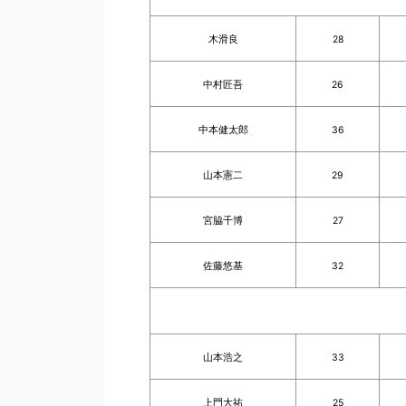
木滑良
28
中村匠吾
26
中本健太郎
36
山本憲二
29
宮脇千博
27
佐藤悠基
32
山本浩之
33
上門大祐
25