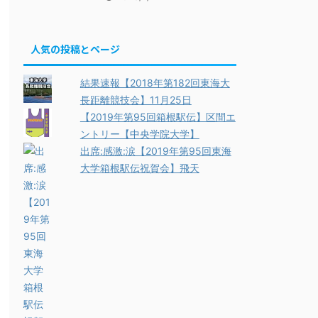
人気の投稿とページ
結果速報【2018年第182回東海大
長距離競技会】11月25日
【2019年第95回箱根駅伝】区間エ
ントリー【中央学院大学】
出席:感激:涙【2019年第95回東海
大学箱根駅伝祝賀会】飛天