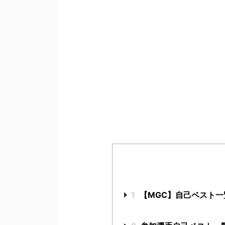
1
【MGC】自己ベスト一