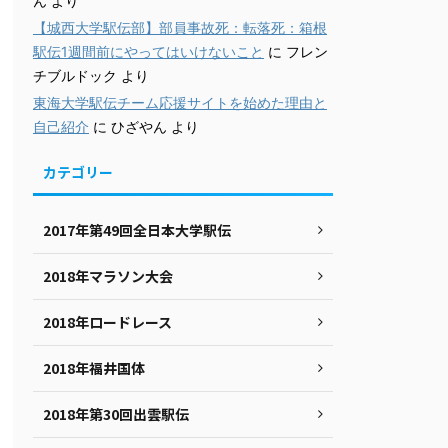
ん
より
【城西大学駅伝部】部員事故死：転落死：箱根
駅伝1週間前にやってはいけないこと
に
フレン
チブルドック
より
東海大学駅伝チーム応援サイトを始めた理由と
自己紹介
に
ひざやん
より
カテゴリー
2017年第49回全日本大学駅伝
2018年マラソン大会
2018年ロードレース
2018年福井国体
2018年第30回出雲駅伝