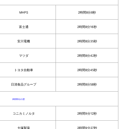
MHPS
2時間8分8秒
富士通
2時間8分16秒
安川電機
2時間8分35秒
マツダ
2時間8分42秒
トヨタ自動車
2時間8分45秒
日清食品グループ
2時間8分58秒
2時間9分の壁
コニカミノルタ
2時間9分12秒
大塚製薬
2時間9分27秒