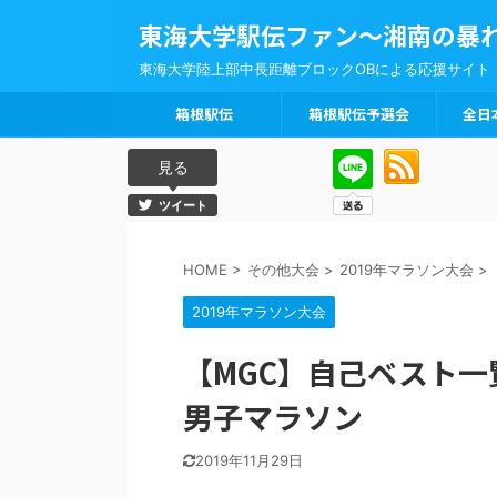
東海大学駅伝ファン～湘南の暴
東海大学陸上部中長距離ブロックOBによる応援サイト
箱根駅伝
箱根駅伝予選会
全日
見る
ツイート
HOME
>
その他大会
>
2019年マラソン大会
>
2019年マラソン大会
【MGC】自己ベスト一
男子マラソン
2019年11月29日