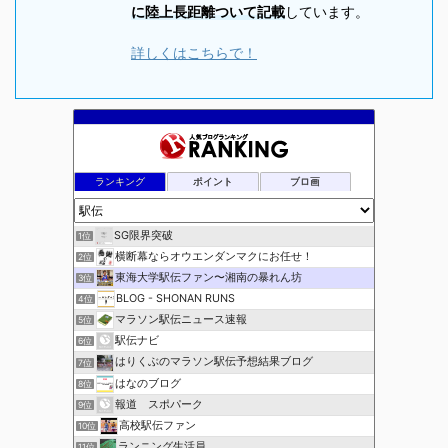
に陸上長距離ついて記載
しています。
詳しくはこちらで！
ランキング
ポイント
ブロ画
SG限界突破
1位
横断幕ならオウエンダンマクにお任せ！
2位
東海大学駅伝ファン〜湘南の暴れん坊
3位
BLOG - SHONAN RUNS
4位
マラソン駅伝ニュース速報
5位
駅伝ナビ
6位
はりくぶのマラソン駅伝予想結果ブログ
7位
はなのブログ
8位
報道 スポパーク
9位
高校駅伝ファン
10位
ランニング生活員
11位