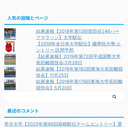
人気の投稿とページ
結果速報【2018年第13回世田谷246ハー
フマラソン】大学駅伝
【2019年全日本大学駅伝】國學院大學:エ
ントリー:区間予想
【結果速報】2019年第72回平成国際大学
長距離競技会:3月28日
結果速報【2018年第182回東海大長距離競
技会】11月25日
結果速報【2018年第179回東海大学長距離
競技会】5月20日
最近のコメント
帝京大学【2020年第96回箱根駅伝チームエントリー】選