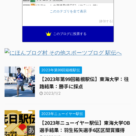
ほぼニートの資格取得日記（マラソン編）
12位
このカテゴリを全て表示
ブレインランナーズのマラソン日記
13位
全国高校駅伝速報
14位
参加する
THE HAKONE EKIDEN ー箱根駅伝ー
15位
このブログに投票する
2023年第99回箱根駅伝
【2023年第99回箱根駅伝】東海大学：往
路結果：勝手に採点
2023/1/2
2023年ニューイヤー駅伝
【2023年ニューイヤー駅伝】東海大学OB
選手結果：羽生拓矢選手6区区間賞獲得