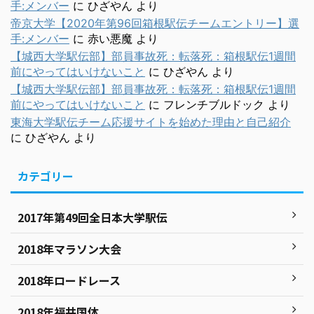
手:メンバー
に
ひざやん
より
帝京大学【2020年第96回箱根駅伝チームエントリー】選
手:メンバー
に
赤い悪魔
より
【城西大学駅伝部】部員事故死：転落死：箱根駅伝1週間
前にやってはいけないこと
に
ひざやん
より
【城西大学駅伝部】部員事故死：転落死：箱根駅伝1週間
前にやってはいけないこと
に
フレンチブルドック
より
東海大学駅伝チーム応援サイトを始めた理由と自己紹介
に
ひざやん
より
カテゴリー
2017年第49回全日本大学駅伝
2018年マラソン大会
2018年ロードレース
2018年福井国体