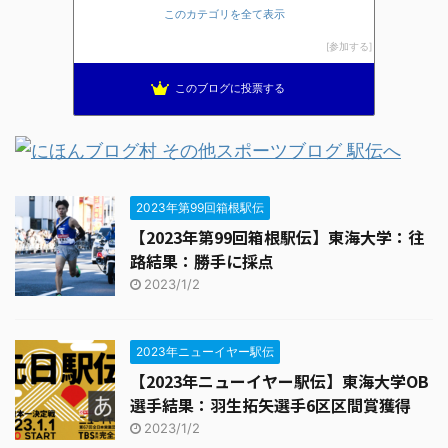
このカテゴリを全て表示
こっそりSONOKO生活
13位
海と山と街を駆け抜ける風になりたい
14位
参加する
ＹＮ Ｔrack＆Ｆield
15位
このブログに投票する
2023年第99回箱根駅伝
【2023年第99回箱根駅伝】東海大学：往
路結果：勝手に採点
2023/1/2
2023年ニューイヤー駅伝
【2023年ニューイヤー駅伝】東海大学OB
選手結果：羽生拓矢選手6区区間賞獲得
2023/1/2