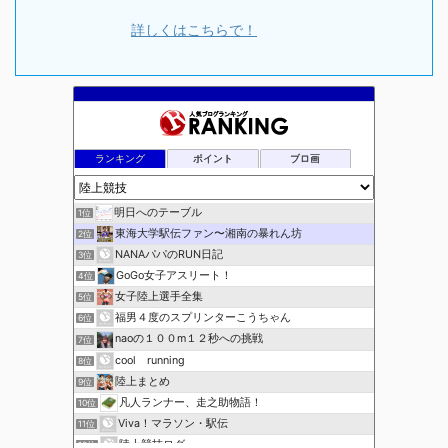
詳しくはこちらで！
ランキング
ポイント
ブロ画
明日へのテーブル
1位
東海大学駅伝ファン〜湘南の暴れん坊
2位
NANAパパのRUN日記
3位
GoGo女子アスリート！
4位
女子陸上選手全集
5位
福男４度のスプリンターこうちゃん
6位
naoの１００m１２秒への挑戦
7位
cool running
8位
陸上まとめ
9位
凡人ランナー、走之助物語！
10位
Viva！マラソン・駅伝
11位
陸上競技ログ
12位