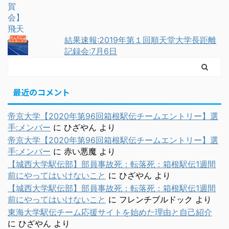
結果速報:2019年第１回順天堂大学長距離
記録会:7月6日
最近のコメント
帝京大学【2020年第96回箱根駅伝チームエントリー】選
手:メンバー
に
ひざやん
より
帝京大学【2020年第96回箱根駅伝チームエントリー】選
手:メンバー
に
赤い悪魔
より
【城西大学駅伝部】部員事故死：転落死：箱根駅伝1週間
前にやってはいけないこと
に
ひざやん
より
【城西大学駅伝部】部員事故死：転落死：箱根駅伝1週間
前にやってはいけないこと
に
フレンチブルドック
より
東海大学駅伝チーム応援サイトを始めた理由と自己紹介
に
ひざやん
より