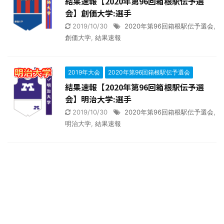
結果速報【2020年第96回箱根駅伝予選
会】創価大学:選手
2019/10/30
2020年第96回箱根駅伝予選会
,
創価大学
,
結果速報
2019年大会
2020年第96回箱根駅伝予選会
結果速報【2020年第96回箱根駅伝予選
会】明治大学:選手
2019/10/30
2020年第96回箱根駅伝予選会
,
明治大学
,
結果速報