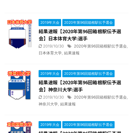
2019年大会
2020年第96回箱根駅伝予選会
結果速報【2020年第96回箱根駅伝予選
会】日本体育大学:選手
2019/10/30
2020年第96回箱根駅伝予選会
,
日本体育大学
,
結果速報
2019年大会
2020年第96回箱根駅伝予選会
結果速報【2020年第96回箱根駅伝予選
会】神奈川大学:選手
2019/10/30
2020年第96回箱根駅伝予選会
,
神奈川大学
,
結果速報
2019年大会
2020年第96回箱根駅伝予選会