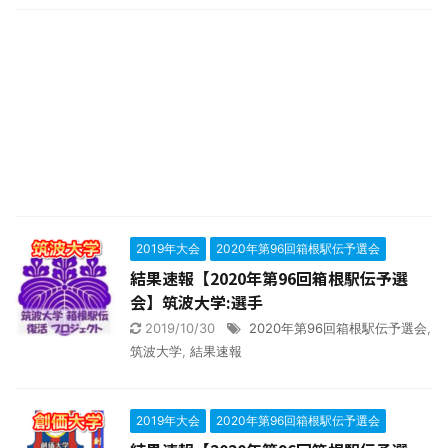
2019年大会
2020年第96回箱根駅伝予選会
結果速報【2020年第96回箱根駅伝予選
会】筑波大学:選手
2019/10/30
2020年第96回箱根駅伝予選会
,
筑波大学
,
結果速報
2019年大会
2020年第96回箱根駅伝予選会