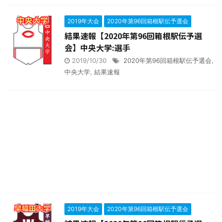
2019年大会
2020年第96回箱根駅伝予選会
結果速報【2020年第96回箱根駅伝予選
会】中央大学:選手
2019/10/30
2020年第96回箱根駅伝予選会
,
中央大学
,
結果速報
2019年大会
2020年第96回箱根駅伝予選会