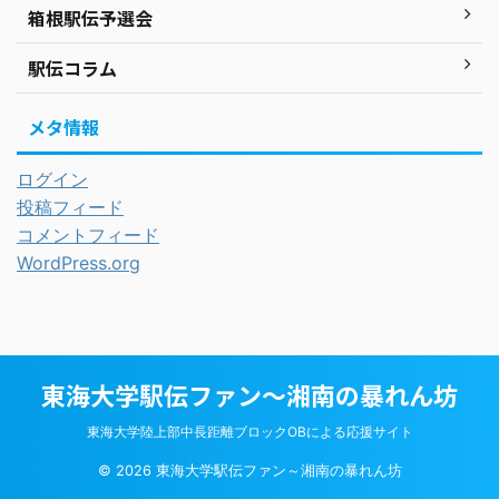
箱根駅伝予選会
駅伝コラム
メタ情報
ログイン
投稿フィード
コメントフィード
WordPress.org
東海大学駅伝ファン～湘南の暴れん坊
東海大学陸上部中長距離ブロックOBによる応援サイト
© 2026 東海大学駅伝ファン～湘南の暴れん坊