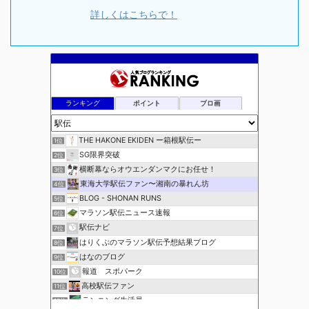
詳しくはこちらで！
ランキング
ポイント
ブロ画
THE HAKONE EKIDEN ー箱根駅伝ー
1位
SG限界突破
2位
横断幕ならオウエンダンマクにお任せ！
3位
東海大学駅伝ファン〜湘南の暴れん坊
4位
BLOG - SHONAN RUNS
5位
マラソン駅伝ニュース速報
6位
駅伝ナビ
7位
はりくぶのマラソン駅伝予想結果ブログ
8位
はなのブログ
9位
報道 スポパーク
10位
高校駅伝ファン
11位
ランニング生活員
12位