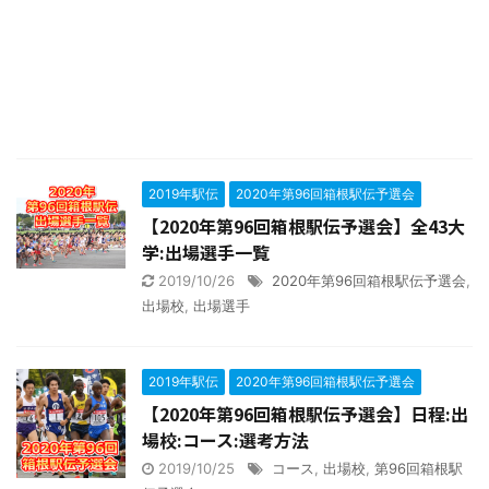
2019年駅伝
2020年第96回箱根駅伝予選会
【2020年第96回箱根駅伝予選会】全43大
学:出場選手一覧
2019/10/26
2020年第96回箱根駅伝予選会
,
出場校
,
出場選手
2019年駅伝
2020年第96回箱根駅伝予選会
【2020年第96回箱根駅伝予選会】日程:出
場校:コース:選考方法
2019/10/25
コース
,
出場校
,
第96回箱根駅