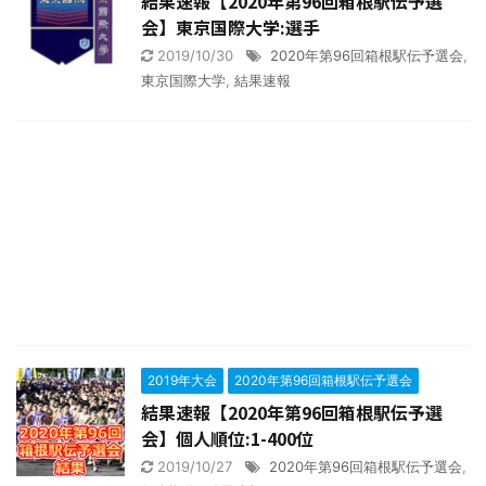
結果速報【2020年第96回箱根駅伝予選
会】東京国際大学:選手
2019/10/30
2020年第96回箱根駅伝予選会
,
東京国際大学
,
結果速報
2019年大会
2020年第96回箱根駅伝予選会
結果速報【2020年第96回箱根駅伝予選
会】個人順位:1-400位
2019/10/27
2020年第96回箱根駅伝予選会
,