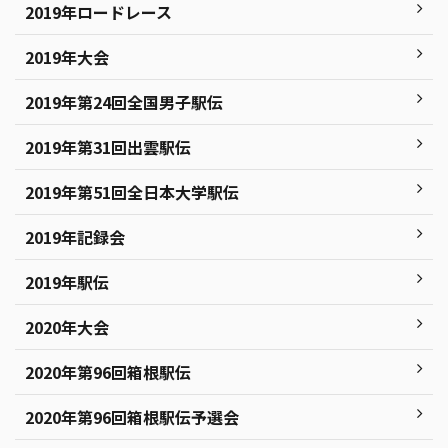
2019年ロードレース
2019年大会
2019年第24回全国男子駅伝
2019年第31回出雲駅伝
2019年第51回全日本大学駅伝
2019年記録会
2019年駅伝
2020年大会
2020年第96回箱根駅伝
2020年第96回箱根駅伝予選会