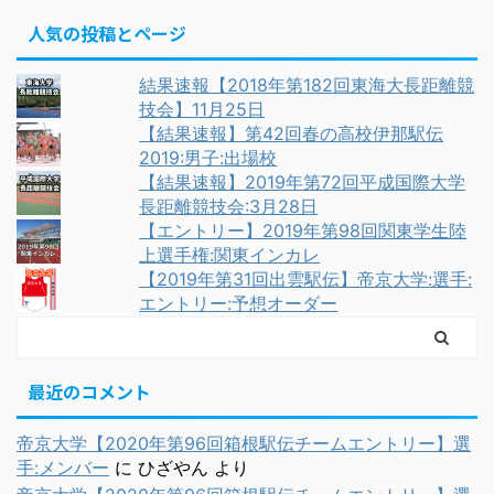
人気の投稿とページ
結果速報【2018年第182回東海大長距離競
技会】11月25日
【結果速報】第42回春の高校伊那駅伝
2019:男子:出場校
【結果速報】2019年第72回平成国際大学
長距離競技会:3月28日
【エントリー】2019年第98回関東学生陸
上選手権:関東インカレ
【2019年第31回出雲駅伝】帝京大学:選手:
エントリー:予想オーダー
最近のコメント
帝京大学【2020年第96回箱根駅伝チームエントリー】選
手:メンバー
に
ひざやん
より