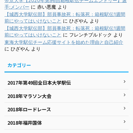
帝京大学【2020年第96回箱根駅伝チームエントリー】選
手:メンバー
に
赤い悪魔
より
【城西大学駅伝部】部員事故死：転落死：箱根駅伝1週間
前にやってはいけないこと
に
ひざやん
より
【城西大学駅伝部】部員事故死：転落死：箱根駅伝1週間
前にやってはいけないこと
に
フレンチブルドック
より
東海大学駅伝チーム応援サイトを始めた理由と自己紹介
に
ひざやん
より
カテゴリー
2017年第49回全日本大学駅伝
2018年マラソン大会
2018年ロードレース
2018年福井国体