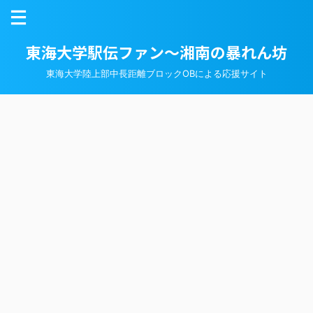
東海大学駅伝ファン～湘南の暴れん坊
東海大学陸上部中長距離ブロックOBによる応援サイト