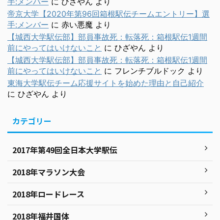
手:メンバー
に
ひざやん
より
帝京大学【2020年第96回箱根駅伝チームエントリー】選
手:メンバー
に
赤い悪魔
より
【城西大学駅伝部】部員事故死：転落死：箱根駅伝1週間
前にやってはいけないこと
に
ひざやん
より
【城西大学駅伝部】部員事故死：転落死：箱根駅伝1週間
前にやってはいけないこと
に
フレンチブルドック
より
東海大学駅伝チーム応援サイトを始めた理由と自己紹介
に
ひざやん
より
カテゴリー
2017年第49回全日本大学駅伝
2018年マラソン大会
2018年ロードレース
2018年福井国体