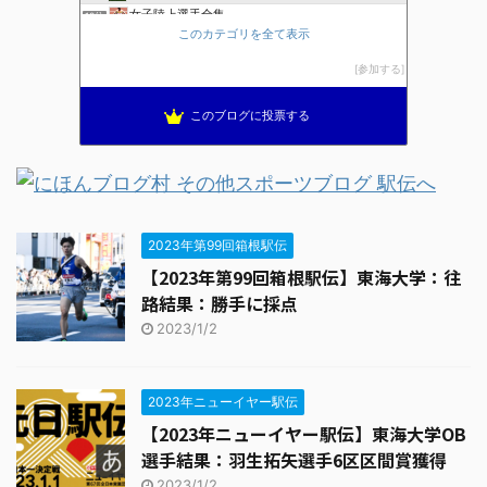
女子陸上選手全集
12位
このカテゴリを全て表示
cool running
13位
マスターズ陸上で現役復帰！４3歳ハードラーのブログ
14位
参加する
福男４度のスプリンターこうちゃん
15位
このブログに投票する
2023年第99回箱根駅伝
【2023年第99回箱根駅伝】東海大学：往
路結果：勝手に採点
2023/1/2
2023年ニューイヤー駅伝
【2023年ニューイヤー駅伝】東海大学OB
選手結果：羽生拓矢選手6区区間賞獲得
2023/1/2