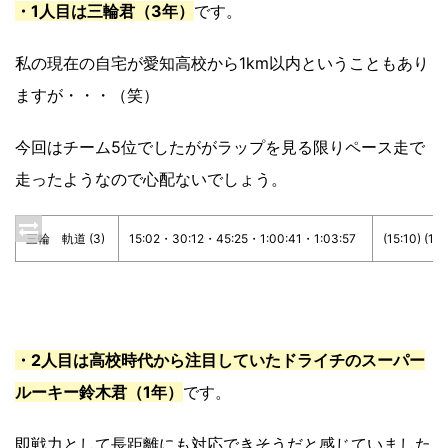
・1人目は三輪君（3年）
です。
私の現在の自宅が愛知高校から1km以内ということもあり
ますが・・・（笑）
今回はチーム5位でしたががラップを見る限りペース走で
走ったようなので心配ないでしょう。
三輪 軌道 (3)
15:02・30:12・45:25・1:00:41・1:03:57
(15:10) (15:
・2人目は高校時代から注目していたドライチのスーパー
ルーキー鈴木君（1年）
です。
即戦力として長距離にも対応できそうだと感じていました