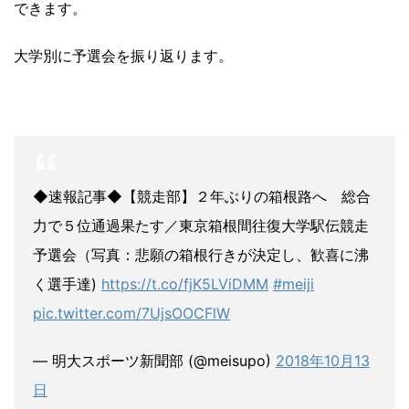
できます。
大学別に予選会を振り返ります。
◆速報記事◆【競走部】２年ぶりの箱根路へ 総合
力で５位通過果たす／東京箱根間往復大学駅伝競走
予選会（写真：悲願の箱根行きが決定し、歓喜に沸
く選手達)
https://t.co/fjK5LViDMM
#meiji
pic.twitter.com/7UjsOOCFlW
— 明大スポーツ新聞部 (@meisupo)
2018年10月13
日