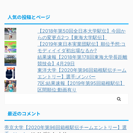
人気の投稿とページ
【2018年第50回全日本大学駅伝】今回か
らの変更点2つ【東海大学駅伝】
【2019年東日本実業団駅伝】順位予想:コ
モディイイダ初出場なるか?
結果速報【2018年第178回東海大学長距離
競技会】4月29日
東洋大学【2020年第96回箱根駅伝チーム
エントリー】選手:メンバー
7区:結果速報【2019年第95回箱根駅伝】
区間順位:動画有り
最近のコメント
帝京大学【2020年第96回箱根駅伝チームエントリー】選