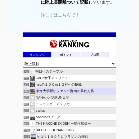
に陸上長距離ついて記載
しています。
詳しくはこちらで！
ランキング
ポイント
ブロ画
明日へのテーブル
1位
GoGo女子アスリート！
2位
naoの１００m１２秒への挑戦
3位
東海大学駅伝ファン〜湘南の暴れん坊
4位
NANAパパのRUN日記
5位
ランニング・アメリカ
6位
swiss
7位
ponrunのブログ
8位
THE HAKONE EKIDEN ー箱根駅伝ー
9位
BLOG - SHONAN RUNS
10位
サロマ１００キロマラソンの挑戦
11位