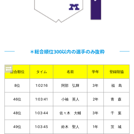
＊総合順位300以内の選手のみ抜粋
総合順位
タイム
名前
学年
登録陸協
8位
1:02:16
阿部 弘輝
3年
福 島
46位
1:03:41
小袖 英人
2年
青 森
48位
1:03:44
佐々木 大輔
3年
千 葉
49位
1:03:45
鈴木 聖人
1年
茨 城