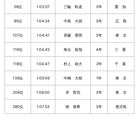
59位
1:03:57
三輪 軌道
3年
愛 知
85位
1:04:24
中島 大就
3年
広 島
107位
1:04:41
斉藤 寛明
3年
東 京
116位
1:04:45
角出 龍哉
4年
三 重
118位
1:04:47
村上 純大
2年
千 葉
138位
1:05:06
中嶋 大樹
1年
東 京
206位
1:06:00
岸 哲也
3年
東 京
280位
1:07:53
南 俊希
3年
鹿児島