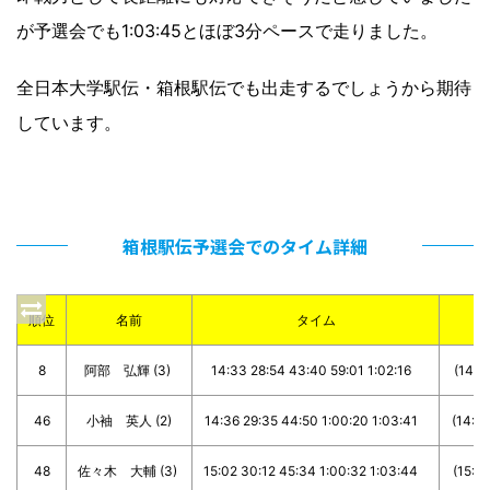
が予選会でも1:03:45とほぼ3分ペースで走りました。
全日本大学駅伝・箱根駅伝でも出走するでしょうから期待
しています。
箱根駅伝予選会でのタイム詳細
順位
名前
タイム
8
阿部 弘輝 (3)
14:33 28:54 43:40 59:01 1:02:16
(14:21
46
小袖 英人 (2)
14:36 29:35 44:50 1:00:20 1:03:41
(14:59
48
佐々木 大輔 (3)
15:02 30:12 45:34 1:00:32 1:03:44
(15:10