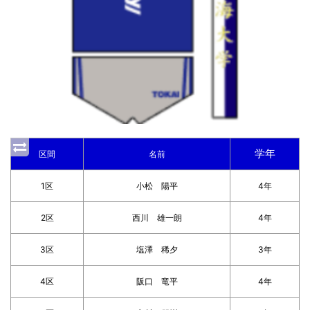
学年
区間
名前
1区
小松 陽平
4年
2区
西川 雄一朗
4年
3区
塩澤 稀夕
3年
4区
阪口 竜平
4年