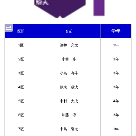
学年
区間
名前
1区
酒井 亮太
1年
2区
小林 歩
3年
3区
小島 海斗
3年
4区
伊東 颯汰
3年
5区
中村 大成
4年
6区
加藤 淳
3年
7区
中島 隆太
1年