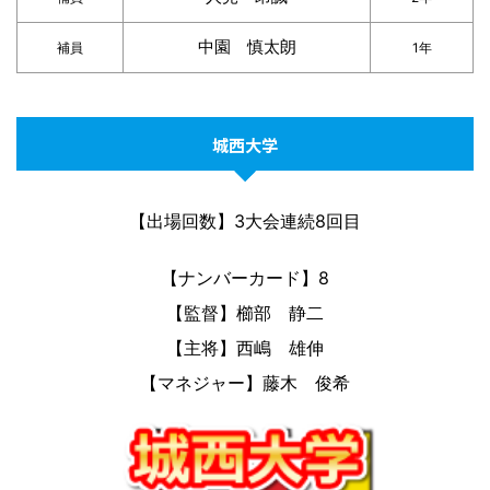
中園 慎太朗
補員
1年
城西大学
【出場回数】3大会連続8回目
【ナンバーカード】8
【監督】櫛部 静二
【主将】西嶋 雄伸
【マネジャー】藤木 俊希