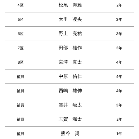
松尾 鴻雅
4区
2年
大里 凌央
5区
3年
野上 亮祐
6区
3年
田部 雄作
7区
3年
宮澤 真太
8区
4年
中原 佑仁
補員
4年
西嶋 雄伸
補員
4年
雲井 崚太
補員
3年
志賀 颯太
補員
2年
熊谷 奨
補員
1年