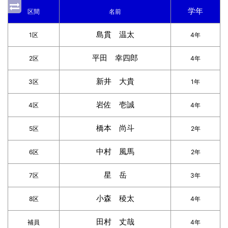
学年
区間
名前
島貫 温太
1区
4年
平田 幸四郎
2区
4年
新井 大貴
3区
1年
岩佐 壱誠
4区
4年
橋本 尚斗
5区
2年
中村 風馬
6区
2年
星 岳
7区
3年
小森 稜太
8区
4年
田村 丈哉
補員
4年