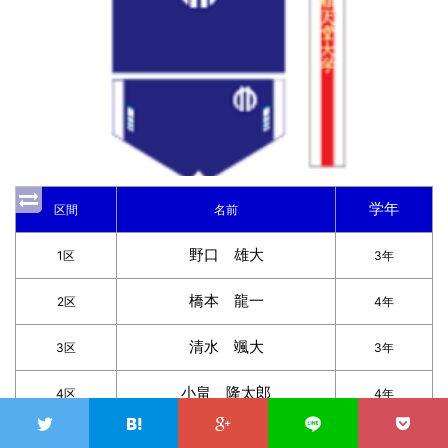
学年
区間
名前
野口 雄大
1区
3年
橋本 龍一
2区
4年
清水 颯大
3区
3年
小畠 隆太郎
4区
4年
野村 優作
5区
1年