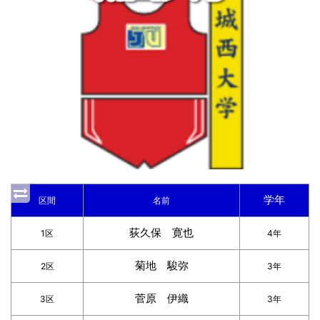
学年
区間
名前
荻久保 寛也
1区
4年
菊地 駿弥
2区
3年
菅原 伊織
3区
3年