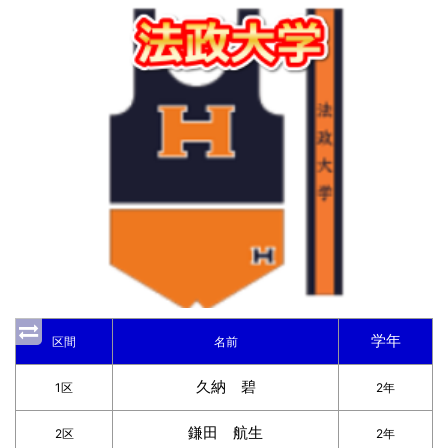
学年
区間
名前
久納 碧
1区
2年
鎌田 航生
2区
2年