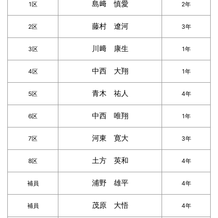
島﨑 慎愛
1区
2年
藤村 遼河
2区
3年
川﨑 康生
3区
1年
中西 大翔
4区
1年
青木 祐人
5区
4年
中西 唯翔
6区
1年
河東 寛大
7区
3年
土方 英和
8区
4年
浦野 雄平
補員
4年
茂原 大悟
補員
4年