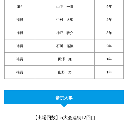
8区
山下 一貴
4年
補員
中村 大聖
4年
補員
神戸 駿介
3年
補員
石川 拓慎
2年
補員
田澤 廉
1年
補員
山野 力
1年
帝京大学
【出場回数】5大会連続12回目