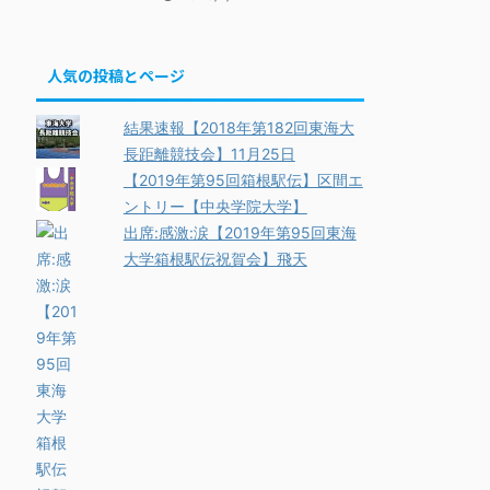
人気の投稿とページ
結果速報【2018年第182回東海大
長距離競技会】11月25日
【2019年第95回箱根駅伝】区間エ
ントリー【中央学院大学】
出席:感激:涙【2019年第95回東海
大学箱根駅伝祝賀会】飛天