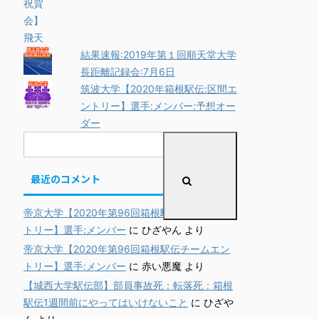
結果速報:2019年第１回順天堂大学
長距離記録会:7月6日
筑波大学【2020年箱根駅伝:区間エ
ントリー】選手:メンバー:予想オー
ダー
最近のコメント
帝京大学【2020年第96回箱根駅伝チームエン
トリー】選手:メンバー
に
ひざやん
より
帝京大学【2020年第96回箱根駅伝チームエン
トリー】選手:メンバー
に
赤い悪魔
より
【城西大学駅伝部】部員事故死：転落死：箱根
駅伝1週間前にやってはいけないこと
に
ひざや