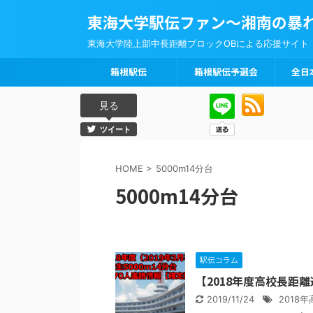
東海大学駅伝ファン～湘南の暴
東海大学陸上部中長距離ブロックOBによる応援サイト
箱根駅伝
箱根駅伝予選会
全日
見る
ツイート
HOME
>
5000m14分台
5000m14分台
駅伝コラム
【2018年度高校長距離
2019/11/24
2018