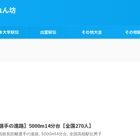
れん坊
本大学駅伝
出雲駅伝
その他大会
その他
選手の進路】5000m14分台【全国270人】
年高校長距離選手の進路
,
5000m14分台
,
全国高校駅伝男子