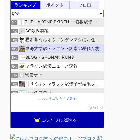
ランキング
ポイント
ブロ画
THE HAKONE EKIDEN ー箱根駅伝ー
1位
SG限界突破
2位
横断幕ならオウエンダンマクにお任せ！
3位
東海大学駅伝ファン〜湘南の暴れん坊
4位
BLOG - SHONAN RUNS
5位
マラソン駅伝ニュース速報
6位
駅伝ナビ
7位
はりくぶのマラソン駅伝予想結果ブログ
8位
はなのブログ
9位
このカテゴリを全て表示
報道 スポパーク
10位
参加する
高校駅伝ファン
11位
ランニング生活員
12位
このブログに投票する
ほぼニートの資格取得日記（マラソン編）
13位
ブレインランナーズのマラソン日記
14位