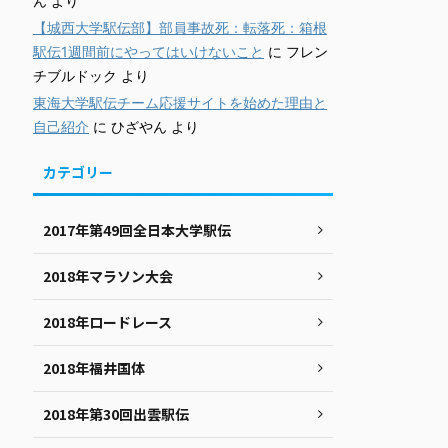
ん
より
【城西大学駅伝部】部員事故死：転落死：箱根
駅伝1週間前にやってはいけないこと
に
フレン
チブルドック
より
東海大学駅伝チーム応援サイトを始めた理由と
自己紹介
に
ひざやん
より
カテゴリー
2017年第49回全日本大学駅伝
2018年マラソン大会
2018年ロードレース
2018年福井国体
2018年第30回出雲駅伝