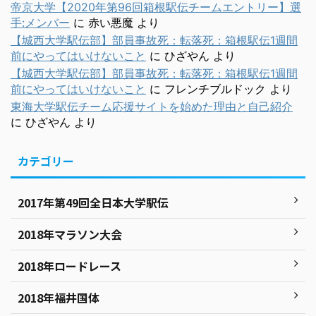
帝京大学【2020年第96回箱根駅伝チームエントリー】選
手:メンバー
に
赤い悪魔
より
【城西大学駅伝部】部員事故死：転落死：箱根駅伝1週間
前にやってはいけないこと
に
ひざやん
より
【城西大学駅伝部】部員事故死：転落死：箱根駅伝1週間
前にやってはいけないこと
に
フレンチブルドック
より
東海大学駅伝チーム応援サイトを始めた理由と自己紹介
に
ひざやん
より
カテゴリー
2017年第49回全日本大学駅伝
2018年マラソン大会
2018年ロードレース
2018年福井国体