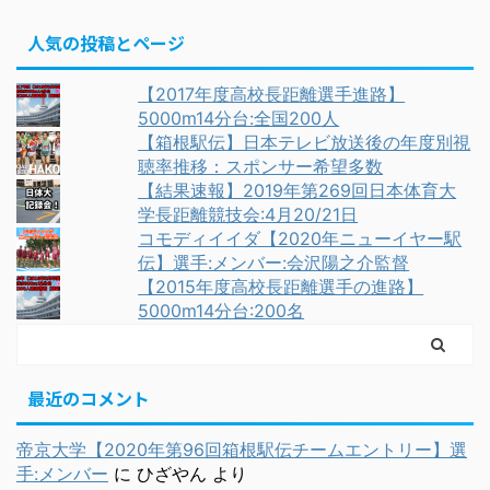
人気の投稿とページ
【2017年度高校長距離選手進路】
5000m14分台:全国200人
【箱根駅伝】日本テレビ放送後の年度別視
聴率推移：スポンサー希望多数
【結果速報】2019年第269回日本体育大
学長距離競技会:4月20/21日
コモディイイダ【2020年ニューイヤー駅
伝】選手:メンバー:会沢陽之介監督
【2015年度高校長距離選手の進路】
5000m14分台:200名
最近のコメント
帝京大学【2020年第96回箱根駅伝チームエントリー】選
手:メンバー
に
ひざやん
より