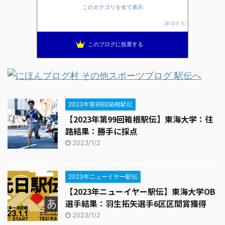
このカテゴリを全て表示
ブレインランナーズのマラソン日記
13位
全国高校駅伝速報
14位
参加する
元実業団ランナー＠すらいむ
15位
このブログに投票する
2023年第99回箱根駅伝
【2023年第99回箱根駅伝】東海大学：往
路結果：勝手に採点
2023/1/2
2023年ニューイヤー駅伝
【2023年ニューイヤー駅伝】東海大学OB
選手結果：羽生拓矢選手6区区間賞獲得
2023/1/2