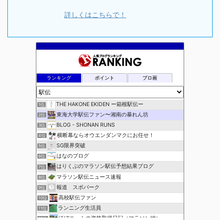
詳しくはこちらで！
ランキング
ポイント
ブロ画
THE HAKONE EKIDEN ー箱根駅伝ー
1位
東海大学駅伝ファン〜湘南の暴れん坊
2位
BLOG - SHONAN RUNS
3位
横断幕ならオウエンダンマクにお任せ！
4位
SG限界突破
5位
はなのブログ
6位
はりくぶのマラソン駅伝予想結果ブログ
7位
マラソン駅伝ニュース速報
8位
報道 スポパーク
9位
高校駅伝ファン
10位
ランニング生活員
11位
ほぼニートの資格取得日記（マラソン編）
12位