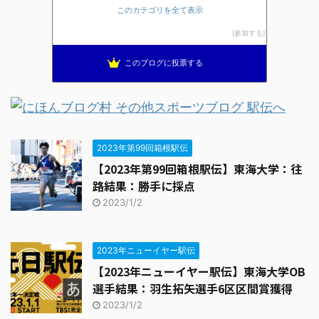
このカテゴリを全て表示
ほぼニートの資格取得日記（マラソン編）
13位
ブレインランナーズのマラソン日記
14位
参加する
全国高校駅伝速報
15位
このブログに投票する
2023年第99回箱根駅伝
【2023年第99回箱根駅伝】東海大学：往
路結果：勝手に採点
2023/1/2
2023年ニューイヤー駅伝
【2023年ニューイヤー駅伝】東海大学OB
選手結果：羽生拓矢選手6区区間賞獲得
2023/1/2