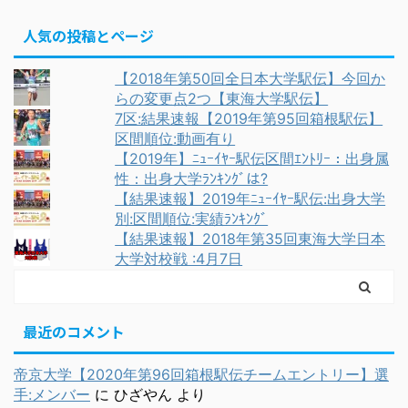
人気の投稿とページ
【2018年第50回全日本大学駅伝】今回か
らの変更点2つ【東海大学駅伝】
7区:結果速報【2019年第95回箱根駅伝】
区間順位:動画有り
【2019年】ﾆｭｰｲﾔｰ駅伝区間ｴﾝﾄﾘｰ：出身属
性：出身大学ﾗﾝｷﾝｸﾞは?
【結果速報】2019年ﾆｭｰｲﾔｰ駅伝:出身大学
別:区間順位:実績ﾗﾝｷﾝｸﾞ
【結果速報】2018年第35回東海大学日本
大学対校戦 :4月7日
最近のコメント
帝京大学【2020年第96回箱根駅伝チームエントリー】選
手:メンバー
に
ひざやん
より