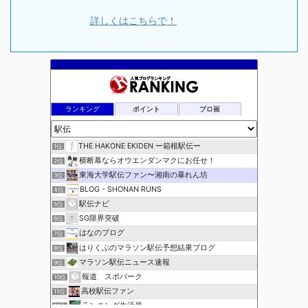
詳しくはこちらで！
ランキング
ポイント
ブロ画
THE HAKONE EKIDEN ー箱根駅伝ー
1位
横断幕ならオウエンダンマクにお任せ！
2位
東海大学駅伝ファン〜湘南の暴れん坊
3位
BLOG - SHONAN RUNS
4位
駅伝ナビ
5位
SG限界突破
6位
はなのブログ
7位
はりくぶのマラソン駅伝予想結果ブログ
8位
マラソン駅伝ニュース速報
9位
報道 スポパーク
10位
高校駅伝ファン
11位
ランニング生活員
12位