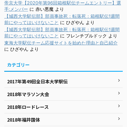
帝京大学【2020年第96回箱根駅伝チームエントリー】選
手:メンバー
に
赤い悪魔
より
【城西大学駅伝部】部員事故死：転落死：箱根駅伝1週間
前にやってはいけないこと
に
ひざやん
より
【城西大学駅伝部】部員事故死：転落死：箱根駅伝1週間
前にやってはいけないこと
に
フレンチブルドック
より
東海大学駅伝チーム応援サイトを始めた理由と自己紹介
に
ひざやん
より
カテゴリー
2017年第49回全日本大学駅伝
2018年マラソン大会
2018年ロードレース
2018年福井国体