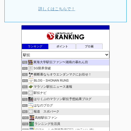
詳しくはこちらで！
ランキング
ポイント
ブロ画
東海大学駅伝ファン〜湘南の暴れん坊
1位
SG限界突破
2位
横断幕ならオウエンダンマクにお任せ！
3位
BLOG - SHONAN RUNS
4位
マラソン駅伝ニュース速報
5位
駅伝ナビ
6位
はりくぶのマラソン駅伝予想結果ブログ
7位
はなのブログ
8位
報道 スポパーク
9位
高校駅伝ファン
10位
ランニング生活員
11位
ほぼニートの資格取得日記（マラソン編）
12位