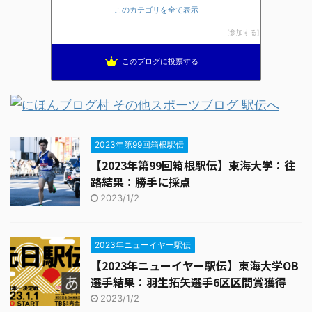
このカテゴリを全て表示
ブレインランナーズのマラソン日記
13位
全国高校駅伝速報
14位
参加する
THE HAKONE EKIDEN ー箱根駅伝ー
15位
このブログに投票する
2023年第99回箱根駅伝
【2023年第99回箱根駅伝】東海大学：往
路結果：勝手に採点
2023/1/2
2023年ニューイヤー駅伝
【2023年ニューイヤー駅伝】東海大学OB
選手結果：羽生拓矢選手6区区間賞獲得
2023/1/2