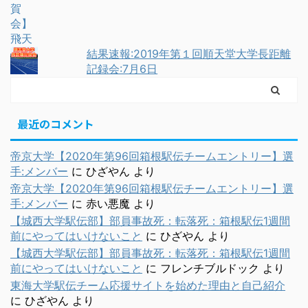
結果速報:2019年第１回順天堂大学長距離
記録会:7月6日
最近のコメント
帝京大学【2020年第96回箱根駅伝チームエントリー】選
手:メンバー
に
ひざやん
より
帝京大学【2020年第96回箱根駅伝チームエントリー】選
手:メンバー
に
赤い悪魔
より
【城西大学駅伝部】部員事故死：転落死：箱根駅伝1週間
前にやってはいけないこと
に
ひざやん
より
【城西大学駅伝部】部員事故死：転落死：箱根駅伝1週間
前にやってはいけないこと
に
フレンチブルドック
より
東海大学駅伝チーム応援サイトを始めた理由と自己紹介
に
ひざやん
より