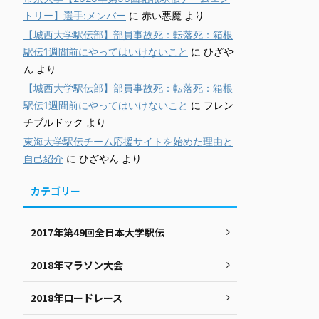
トリー】選手:メンバー
に
赤い悪魔
より
【城西大学駅伝部】部員事故死：転落死：箱根
駅伝1週間前にやってはいけないこと
に
ひざや
ん
より
【城西大学駅伝部】部員事故死：転落死：箱根
駅伝1週間前にやってはいけないこと
に
フレン
チブルドック
より
東海大学駅伝チーム応援サイトを始めた理由と
自己紹介
に
ひざやん
より
カテゴリー
2017年第49回全日本大学駅伝
2018年マラソン大会
2018年ロードレース