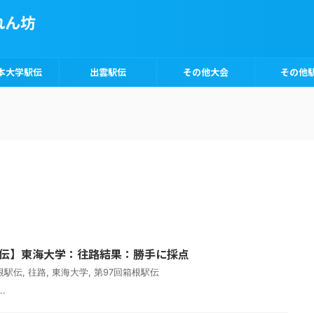
れん坊
本大学駅伝
出雲駅伝
その他大会
その他
根駅伝】東海大学：往路結果：勝手に採点
箱根駅伝
,
往路
,
東海大学
,
第97回箱根駅伝
.