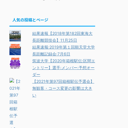
人気の投稿とページ
結果速報【2018年第182回東海大
長距離競技会】11月25日
結果速報:2019年第１回順天堂大学
長距離記録会:7月6日
筑波大学【2020年箱根駅伝:区間エ
ントリー】選手:メンバー:予想オー
ダー
【2021年第97回箱根駅伝予選会】
無観客・コース変更の影響は大き
い