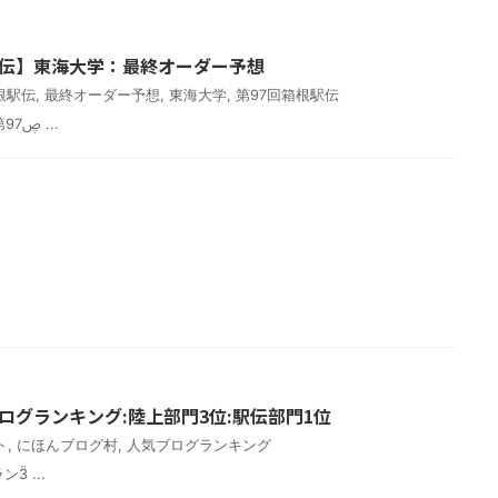
根駅伝】東海大学：最終オーダー予想
箱根駅伝
,
最終オーダー予想
,
東海大学
,
第97回箱根駅伝
早いものでいよいよ2021年第97ࢯ ...
ブログランキング:陸上部門3位:駅伝部門1位
ト
,
にほんブログ村
,
人気ブログランキング
Ӟ ...