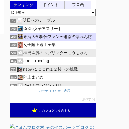
ランキング
ポイント
ブロ画
明日へのテーブル
1位
GoGo女子アスリート！
2位
東海大学駅伝ファン〜湘南の暴れん坊
3位
女子陸上選手全集
4位
福男４度のスプリンターこうちゃん
5位
cool running
6位
naoの１００m１２秒への挑戦
7位
陸上まとめ
8位
Viva！マラソン・駅伝
9位
このカテゴリを全て表示
ＹＮ Ｔrack＆Ｆield
10位
参加する
陸上競技ログ
11位
週１回走る会ブログ
12位
このブログに投票する
ビルとビルの間で寝込む人
13位
出雲駅伝 最新情報
14位