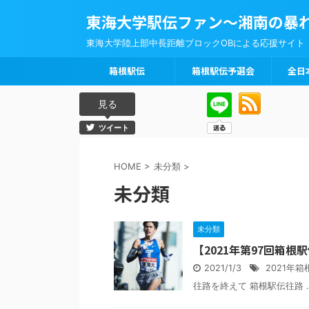
東海大学駅伝ファン～湘南の暴
東海大学陸上部中長距離ブロックOBによる応援サイト
箱根駅伝
箱根駅伝予選会
全日
見る
ツイート
HOME
>
未分類
>
未分類
未分類
【2021年第97回箱
2021/1/3
2021年
往路を終えて 箱根駅伝往路 ..