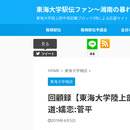
東海大学駅伝ファン～湘南の暴
東海大学陸上部中長距離ブロックOBによる応援サイト
箱根駅伝
箱根駅伝予選会
全日
見る
ツイート
HOME
>
東海大学物語
>
東海大学物語
回顧録【東海大学陸上
道:嬬恋:菅平
2019年4月5日