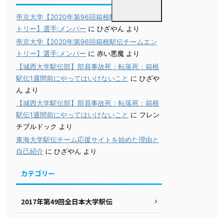
帝京大学【2020年第96回箱根駅伝チームエン
トリー】選手:メンバー
に
ひざやん
より
帝京大学【2020年第96回箱根駅伝チームエン
トリー】選手:メンバー
に
赤い悪魔
より
【城西大学駅伝部】部員事故死：転落死：箱根
駅伝1週間前にやってはいけないこと
に
ひざや
ん
より
【城西大学駅伝部】部員事故死：転落死：箱根
駅伝1週間前にやってはいけないこと
に
フレン
チブルドック
より
東海大学駅伝チーム応援サイトを始めた理由と
自己紹介
に
ひざやん
より
カテゴリー
2017年第49回全日本大学駅伝