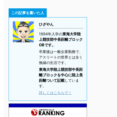
この記事を書いた人
ひざやん
1994年入学の
東海大学陸
上競技部中長距離ブロック
OBです。
卒業後は一般企業勤務で、
アスリートの世界とは全く
無縁の生活です。
東海大学陸上競技部中長距
離ブロックを中心に陸上長
距離ついて記載
していま
す。
詳しくはこちらで！
走
11位