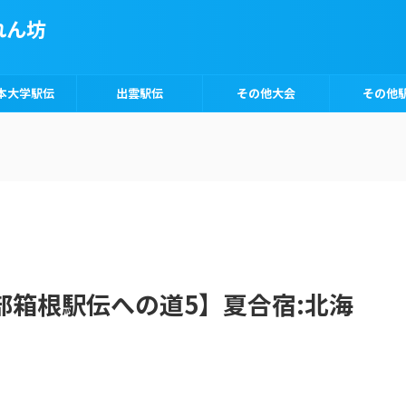
れん坊
本大学駅伝
出雲駅伝
その他大会
その他
部箱根駅伝への道5】夏合宿:北海