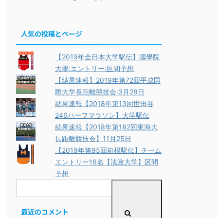
人気の投稿とページ
【2019年全日本大学駅伝】國學院
大學:エントリー:区間予想
【結果速報】2019年第72回平成国
際大学長距離競技会:3月28日
結果速報【2018年第13回世田谷
246ハーフマラソン】大学駅伝
結果速報【2018年第182回東海大
長距離競技会】11月25日
【2019年第95回箱根駅伝】チーム
エントリー16名【法政大学】区間
予想
最近のコメント