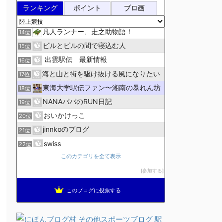
陸上競技ログ
12位
ランキング
ポイント
ブロ画
週１回走る会ブログ
13位
凡人ランナー、走之助物語！
14位
ビルとビルの間で寝込む人
15位
出雲駅伝 最新情報
16位
海と山と街を駆け抜ける風になりたい
17位
東海大学駅伝ファン〜湘南の暴れん坊
18位
NANAパパのRUN日記
19位
おいかけっこ
20位
jinnkoのブログ
21位
swiss
22位
hi:kunの日記
このカテゴリを全て表示
23位
ランニングと酒とグルメ
参加する
24位
にっきのもと２００７
25位
このブログに投票する