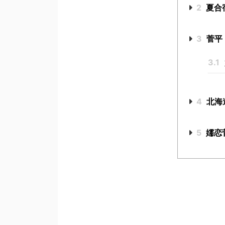
2
夏合
3
菅平
3.1
4
北海
5
嬬恋