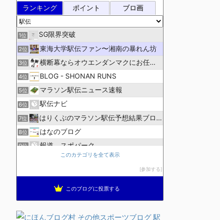
ランキング
ポイント
ブロ画
SG限界突破
1位
東海大学駅伝ファン〜湘南の暴れん坊
2位
横断幕ならオウエンダンマクにお任せ！
3位
BLOG - SHONAN RUNS
4位
マラソン駅伝ニュース速報
5位
駅伝ナビ
6位
はりくぶのマラソン駅伝予想結果ブログ
7位
はなのブログ
8位
報道 スポパーク
9位
このカテゴリを全て表示
高校駅伝ファン
10位
参加する
ランニング生活員
11位
ほぼニートの資格取得日記（マラソン編）
12位
このブログに投票する
ブレインランナーズのマラソン日記
13位
全国高校駅伝速報
14位