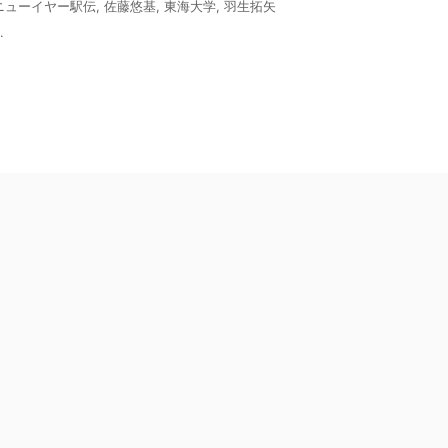
ニューイヤー駅伝
,
佐藤悠基
,
東海大学
,
羽生拓矢
.