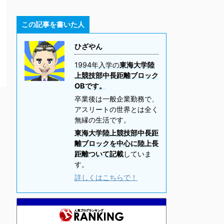
この記事を書いた人
ひざやん
1994年入学の
東海大学陸
上競技部中長距離ブロック
OBです。
卒業後は一般企業勤務で、
アスリートの世界とは全く
無縁の生活です。
東海大学陸上競技部中長距
離ブロックを中心に陸上長
距離ついて記載
していま
す。
詳しくはこちらで！