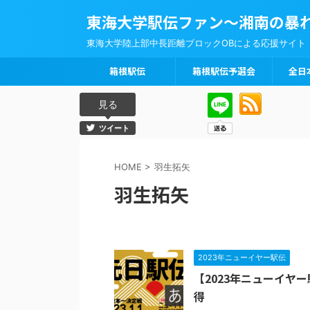
東海大学駅伝ファン～湘南の暴
東海大学陸上部中長距離ブロックOBによる応援サイト
箱根駅伝
箱根駅伝予選会
全日
見る
ツイート
HOME
>
羽生拓矢
羽生拓矢
2023年ニューイヤー駅伝
【2023年ニューイヤ
得