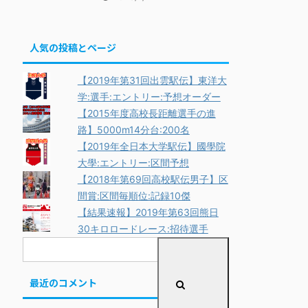
人気の投稿とページ
【2019年第31回出雲駅伝】東洋大
学:選手:エントリー:予想オーダー
【2015年度高校長距離選手の進
路】5000m14分台:200名
【2019年全日本大学駅伝】國學院
大學:エントリー:区間予想
【2018年第69回高校駅伝男子】区
間賞:区間毎順位:記録10傑
【結果速報】2019年第63回熊日
30キロロードレース:招待選手
最近のコメント