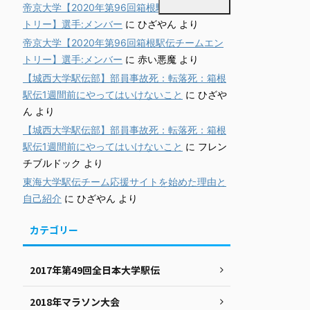
帝京大学【2020年第96回箱根駅伝チームエン
トリー】選手:メンバー
に
ひざやん
より
帝京大学【2020年第96回箱根駅伝チームエン
トリー】選手:メンバー
に
赤い悪魔
より
【城西大学駅伝部】部員事故死：転落死：箱根
駅伝1週間前にやってはいけないこと
に
ひざや
ん
より
【城西大学駅伝部】部員事故死：転落死：箱根
駅伝1週間前にやってはいけないこと
に
フレン
チブルドック
より
東海大学駅伝チーム応援サイトを始めた理由と
自己紹介
に
ひざやん
より
カテゴリー
2017年第49回全日本大学駅伝
2018年マラソン大会