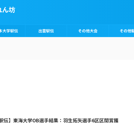
れん坊
本大学駅伝
出雲駅伝
その他大会
その他
ー駅伝】東海大学OB選手結果：羽生拓矢選手6区区間賞獲