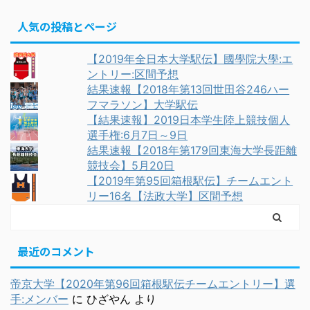
人気の投稿とページ
【2019年全日本大学駅伝】國學院大學:エ
ントリー:区間予想
結果速報【2018年第13回世田谷246ハー
フマラソン】大学駅伝
【結果速報】2019日本学生陸上競技個人
選手権:6月7日～9日
結果速報【2018年第179回東海大学長距離
競技会】5月20日
【2019年第95回箱根駅伝】チームエント
リー16名【法政大学】区間予想
最近のコメント
帝京大学【2020年第96回箱根駅伝チームエントリー】選
手:メンバー
に
ひざやん
より