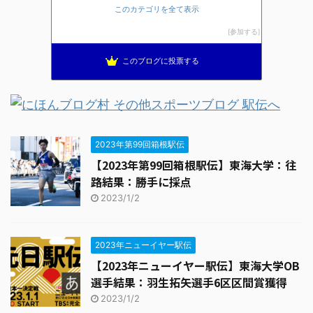
ランニングと酒とグルメ
24位
このカテゴリを全て表示
にっきのもと２００７
25位
参加する
このブログに投票する
2023年第99回箱根駅伝
【2023年第99回箱根駅伝】東海大学：往
路結果：勝手に採点
2023/1/2
2023年ニューイヤー駅伝
【2023年ニューイヤー駅伝】東海大学OB
選手結果：羽生拓矢選手6区区間賞獲得
2023/1/2