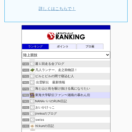
詳しくはこちらで！
ランキング
ポイント
ブロ画
走
11位
陸上競技ログ
12位
週１回走る会ブログ
13位
凡人ランナー、走之助物語！
14位
ビルとビルの間で寝込む人
15位
出雲駅伝 最新情報
16位
海と山と街を駆け抜ける風になりたい
17位
東海大学駅伝ファン〜湘南の暴れん坊
18位
NANAパパのRUN日記
19位
おいかけっこ
20位
jinnkoのブログ
21位
swiss
22位
hi:kunの日記
23位