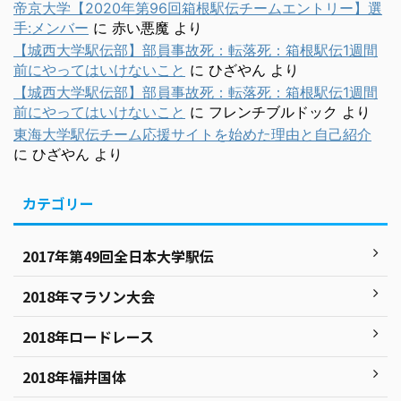
帝京大学【2020年第96回箱根駅伝チームエントリー】選
手:メンバー
に
赤い悪魔
より
【城西大学駅伝部】部員事故死：転落死：箱根駅伝1週間
前にやってはいけないこと
に
ひざやん
より
【城西大学駅伝部】部員事故死：転落死：箱根駅伝1週間
前にやってはいけないこと
に
フレンチブルドック
より
東海大学駅伝チーム応援サイトを始めた理由と自己紹介
に
ひざやん
より
カテゴリー
2017年第49回全日本大学駅伝
2018年マラソン大会
2018年ロードレース
2018年福井国体