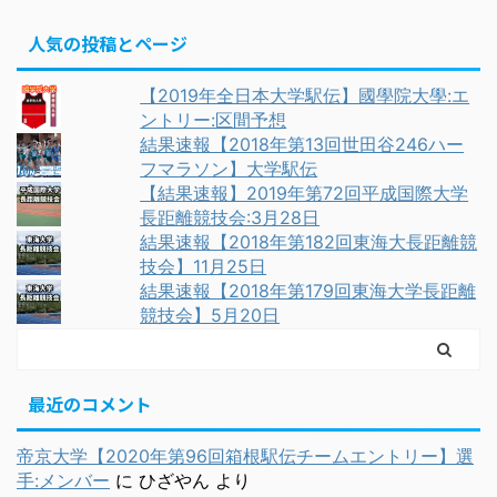
人気の投稿とページ
【2019年全日本大学駅伝】國學院大學:エ
ントリー:区間予想
結果速報【2018年第13回世田谷246ハー
フマラソン】大学駅伝
【結果速報】2019年第72回平成国際大学
長距離競技会:3月28日
結果速報【2018年第182回東海大長距離競
技会】11月25日
結果速報【2018年第179回東海大学長距離
競技会】5月20日
最近のコメント
帝京大学【2020年第96回箱根駅伝チームエントリー】選
手:メンバー
に
ひざやん
より