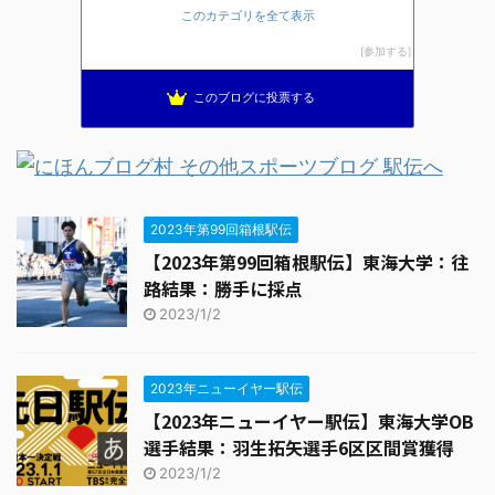
ランニングと酒とグルメ
24位
このカテゴリを全て表示
にっきのもと２００７
25位
参加する
このブログに投票する
2023年第99回箱根駅伝
【2023年第99回箱根駅伝】東海大学：往
路結果：勝手に採点
2023/1/2
2023年ニューイヤー駅伝
【2023年ニューイヤー駅伝】東海大学OB
選手結果：羽生拓矢選手6区区間賞獲得
2023/1/2