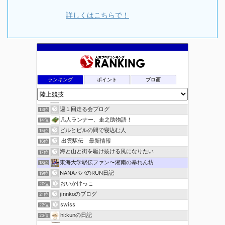
詳しくはこちらで！
ランキング
ポイント
ブロ画
走
11位
陸上競技ログ
12位
週１回走る会ブログ
13位
凡人ランナー、走之助物語！
14位
ビルとビルの間で寝込む人
15位
出雲駅伝 最新情報
16位
海と山と街を駆け抜ける風になりたい
17位
東海大学駅伝ファン〜湘南の暴れん坊
18位
NANAパパのRUN日記
19位
おいかけっこ
20位
jinnkoのブログ
21位
swiss
22位
hi:kunの日記
23位