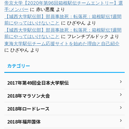
帝京大学【2020年第96回箱根駅伝チームエントリー】選
手:メンバー
に
赤い悪魔
より
【城西大学駅伝部】部員事故死：転落死：箱根駅伝1週間
前にやってはいけないこと
に
ひざやん
より
【城西大学駅伝部】部員事故死：転落死：箱根駅伝1週間
前にやってはいけないこと
に
フレンチブルドック
より
東海大学駅伝チーム応援サイトを始めた理由と自己紹介
に
ひざやん
より
カテゴリー
2017年第49回全日本大学駅伝
2018年マラソン大会
2018年ロードレース
2018年福井国体