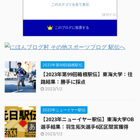
このカテゴリを全て表示
ブレインランナーズのマラソン日記
13位
全国高校駅伝速報
14位
参加する
THE HAKONE EKIDEN ー箱根駅伝ー
15位
このブログに投票する
2023年第99回箱根駅伝
【2023年第99回箱根駅伝】東海大学：往
路結果：勝手に採点
2023/1/2
2023年ニューイヤー駅伝
【2023年ニューイヤー駅伝】東海大学OB
選手結果：羽生拓矢選手6区区間賞獲得
2023/1/2