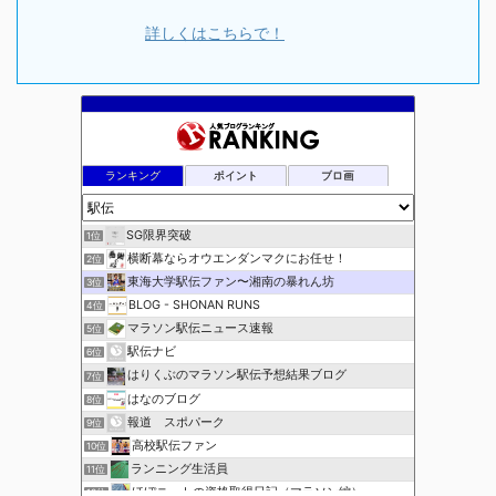
詳しくはこちらで！
ランキング
ポイント
ブロ画
SG限界突破
1位
横断幕ならオウエンダンマクにお任せ！
2位
東海大学駅伝ファン〜湘南の暴れん坊
3位
BLOG - SHONAN RUNS
4位
マラソン駅伝ニュース速報
5位
駅伝ナビ
6位
はりくぶのマラソン駅伝予想結果ブログ
7位
はなのブログ
8位
報道 スポパーク
9位
高校駅伝ファン
10位
ランニング生活員
11位
ほぼニートの資格取得日記（マラソン編）
12位