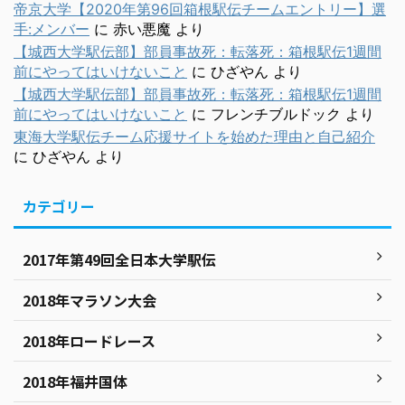
帝京大学【2020年第96回箱根駅伝チームエントリー】選
手:メンバー
に
赤い悪魔
より
【城西大学駅伝部】部員事故死：転落死：箱根駅伝1週間
前にやってはいけないこと
に
ひざやん
より
【城西大学駅伝部】部員事故死：転落死：箱根駅伝1週間
前にやってはいけないこと
に
フレンチブルドック
より
東海大学駅伝チーム応援サイトを始めた理由と自己紹介
に
ひざやん
より
カテゴリー
2017年第49回全日本大学駅伝
2018年マラソン大会
2018年ロードレース
2018年福井国体