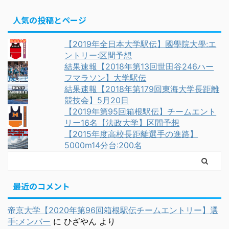
人気の投稿とページ
【2019年全日本大学駅伝】國學院大學:エ
ントリー:区間予想
結果速報【2018年第13回世田谷246ハー
フマラソン】大学駅伝
結果速報【2018年第179回東海大学長距離
競技会】5月20日
【2019年第95回箱根駅伝】チームエント
リー16名【法政大学】区間予想
【2015年度高校長距離選手の進路】
5000m14分台:200名
最近のコメント
帝京大学【2020年第96回箱根駅伝チームエントリー】選
手:メンバー
に
ひざやん
より